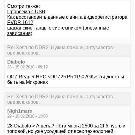
Смотри также:
Проблема с USB
Как восстановить данные с винта видеорегистратора
PVDR 161?
шаманские танцы с системником (внезапные
зависания)
Re: Хелп по DDR2! Нужна помощь энтузиастов-
оверклокеров.
Diabolo
28 - 15.02.2010 - 09:19
OCZ Reaper HPC <OCZ2RPR11502GK> эти должны
быть на Микронах
Re: Хелп по DDR2! Нужна помощь энтузиастов-
оверклокеров.
Nigh1mare
29 - 15.02.2010 - 13:00
28-Diabolo > А цена? Чёта многа 2500 за 2Гб пусть и
топовой, но уже уходящей от всех технологией.