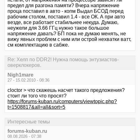
предел для разгона памяти? Вчера напряжение
проца поставил в авто - копм Выдал БСОД перед
рабочим столом, поставил 1.4 - все ОК. А при авто
везде, все работает стабильнее некуда. Думаю,
неужели для 3.66 ГГц нужно такое большое
напряжение давать? БП пока не думаю менять, не
вижу явных проблем с ним или острой нехватки ватт,
см комплектацию в сабже.
Re: Хелп по DDR2! Нужна помощь энтузиастов-
оверклокеров.
Nigh1mare
27 - 15.02.2010 - 08:36
cloctor > что скажешь насчет такого предложения?
стоит ли того что просят?
https://forums-kuban.ru/computers/viewtopic.php?
t=1508817&all=all&sort=5
Интересные темы
forums-kuban.ru
08.08.2026 - 07:38