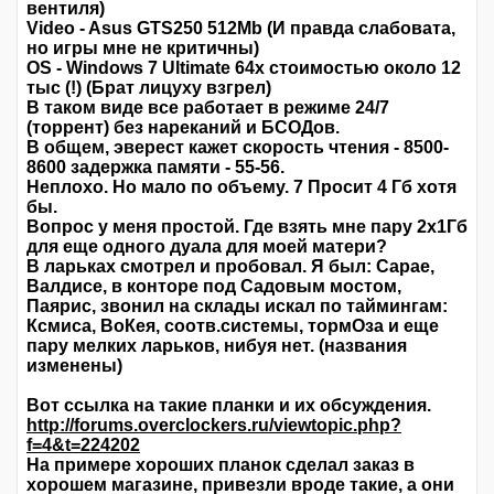
вентиля)
Video - Asus GTS250 512Mb (И правда слабовата,
но игры мне не критичны)
OS - Windows 7 Ultimate 64х стоимостью около 12
тыс (!) (Брат лицуху взгрел)
В таком виде все работает в режиме 24/7
(торрент) без нареканий и БСОДов.
В общем, эверест кажет скорость чтения - 8500-
8600 задержка памяти - 55-56.
Неплохо. Но мало по объему. 7 Просит 4 Гб хотя
бы.
Вопрос у меня простой. Где взять мне пару 2х1Гб
для еще одного дуала для моей матери?
В ларьках смотрел и пробовал. Я был: Сарае,
Валдисе, в конторе под Садовым мостом,
Паярис, звонил на склады искал по таймингам:
Ксмиса, ВоКея, соотв.системы, тормОза и еще
пару мелких ларьков, нибуя нет. (названия
изменены)
Вот ссылка на такие планки и их обсуждения.
http://forums.overclockers.ru/viewtopic.php?
f=4&t=224202
На примере хороших планок сделал заказ в
хорошем магазине, привезли вроде такие, а они