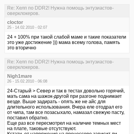
Re: Хелп по DDR2! Нужна помощь энтузиастов-
оверклокеров.
cloctor
25 - 14.02.2010 - 02:07
24 + 100% при такой слабой маме и такие показатели
это уже достижение ))) мама всему голова, память
это вторично
Re: Хелп по DDR2! Нужна помощь энтузиастов-
оверклокеров.
Nigh1mare
26 - 15.02.2010 - 06:08
24-Старый > Север и так в тестах довольно горячий,
мать сама на шажок-другой при разгоне поднимает
везде. Выше задирать - опять же не айс для
длительного использования. Вчера еле отодрал его
от чипа, там все позасыхало, намазал свежую пасту,
поставил обратно.
Еще раз все пересмотрел на наличие темных мест
на плате, таковые отсутствуют.
Кстати, от напряжения на процессоре зависит ли