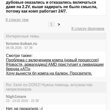
дубовые оказались и отказались включаться
даже на 2.2V, выше задирать не было смысла,
потому как комп работает 24/7.
К списку тем
1
>
К списку форумов
Интересные темы
forums-kuban.ru
08.08.2026 - 07:38
Смотри также:
Проблема с включением компа (новый процессор)
[Новостя, армагеддец] AMD приступает к ликвидации
бренда «ATI»
Хочу вынести бп компа на балкон. Просветите.
Re: Хелп по DDR2! Нужна помощь энтузиастов-
оверклокеров.
Nigh1mare
23 - 13.02.2010 - 22:30
Нет, не прокатило :-(