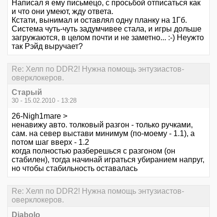
Написал я ему письмецо, с просьбой отписаться как
и что они умеют, жду ответа.
Кстати, вынимал и оставлял одну планку на 1Гб.
Система чуть-чуть задумчивее стала, и игры дольше
загружаются, в целом почти и не заметно... :-) Неужто
так Рэйд выручает?
Re: Хелп по DDR2! Нужна помощь энтузиастов-
оверклокеров.
Старый
30 - 15.02.2010 - 13:28
26-Nigh1mare >
ненавижу авто. толковый разгон - только ручками,
сам. на север выстави минимум (по-моему - 1.1), а
потом шаг вверх - 1.2
когда полностью разберешься с разгоном (он
стабилен), тогда начинай играться убиранием напруг,
но чтобы стабильность оставалась
Re: Хелп по DDR2! Нужна помощь энтузиастов-
оверклокеров.
Diabolo