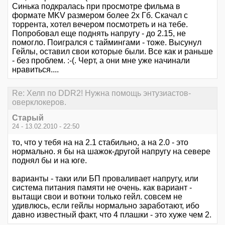
Синька подкралась при просмотре фильма в
формате MKV размером более 2х Гб. Скачал с
торрента, хотел вечером посмотреть и на тебе.
Попробовал еще поднять напругу - до 2.15, не
помогло. Поигрался с таймингами - тоже. Высунул
Гейлы, оставил свои которые были. Все как и раньше
- без проблем. :-(. Черт, а они мне уже начинали
нравиться....
Re: Хелп по DDR2! Нужна помощь энтузиастов-
оверклокеров.
Старый
24 - 13.02.2010 - 22:50
то, что у тебя на на 2.1 стабильно, а на 2.0 - это
нормально. я бы на шажок-другой напругу на севере
поднял бы и на юге.
варианты - таки или БП проваливает напругу, или
система питания памяти не очень. как вариант -
вытащи свои и воткни только гейл. совсем не
удивлюсь, если гейлы нормально заработают, ибо
давно известный факт, что 4 плашки - это хуже чем 2.