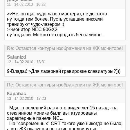
11 - 14.02.2010 - 16:22
>>Не, он щас чудо лазер мастерит, не до этого
ну тогда тем более. Пусть уставшие пиксели
тренируют чудо-лазером :)
>>монитор NEC 90GX2
ну тогда ой. Можно его продать беспаливно.
Re: Остаются контуры изображения на ЖК мониторе!
Satanizd
12 - 14.02.2010 - 16:31
9-Владаб >Для лазернай гравировке клавиатуры?)))
Re: Остаются контуры изображения на ЖК мониторе!
Карабас
13 - 14.02.2010 - 17:23
Мдя... последний раз я это видел лет 15 назад - на
стеклянном монике были вытатуированы
характерные панели NC...
На "современных" CRT такого уже никогда не было,
а вот ЖК оказуется не такие продвинутые...