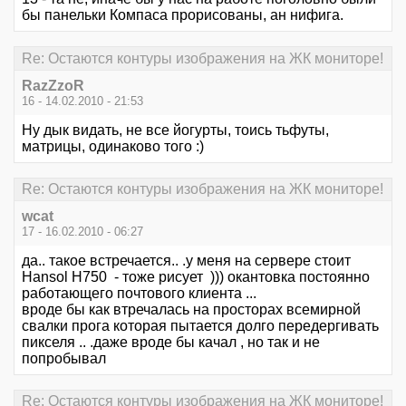
бы панельки Компаса прорисованы, ан нифига.
Re: Остаются контуры изображения на ЖК мониторе!
RazZzoR
16 - 14.02.2010 - 21:53
Ну дык видать, не все йогурты, тоись тьфуты,
матрицы, одинаково того :)
Re: Остаются контуры изображения на ЖК мониторе!
wcat
17 - 16.02.2010 - 06:27
да.. такое встречается.. .у меня на сервере стоит
Hansol H750 - тоже рисует ))) окантовка постоянно
работающего почтового клиента ...
вроде бы как втречалась на просторах всемирной
свалки прога которая пытается долго передергивать
пикселя .. .даже вроде бы качал , но так и не
попробывал
Re: Остаются контуры изображения на ЖК мониторе!