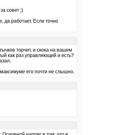
за совет ;)
е, да работает. Если точно
ычков торчит, и скока на вашем
ртый как раз управляющий и есть?
азал.
а максимуме его почти не слышно.
. Основной напряг в том, что в