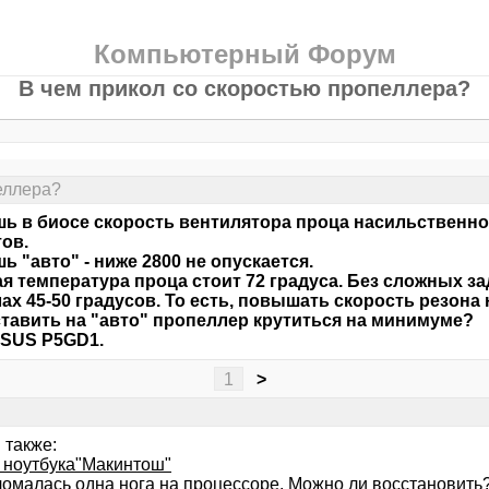
Компьютерный Форум
В чем прикол со скоростью пропеллера?
еллера?
ь в биосе скорость вентилятора проца насильственно 
ов.
ь "авто" - ниже 2800 не опускается.
я температура проца стоит 72 градуса. Без сложных за
ах 45-50 градусов. То есть, повышать скорость резона 
ставить на "авто" пропеллер крутиться на минимуме?
ASUS P5GD1.
1
>
 также:
 ноутбука"Макинтош"
ломалась одна нога на процессоре. Можно ли восстановить