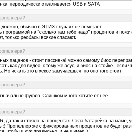
нка, переодически отваливается USB и SATA
пропеллера?
е должно, обычно в ЭТИХ случаях не помогает.
 программой на "сколько там тебе надо" процентов и пожин
ет, только реобасы всякие спасают.
пропеллера?
ьных пацанов - стоит пассивка! можно самому биос перепра
ать как для видео, к тому же асус, и биос на стойке - если
. Но искать это в хексе замучаешься, но оно того стоит
пропеллера?
изначально фуфло. Слишком много хотите от нее
пропеллера?
, да так и стояло на процентах. Села батарейка на маме, у
ь :) Пропеллер же с фиксированных процентов не будет раз
ся, чтобы и дул правильно, и не шумел :)