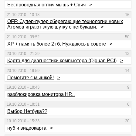
Беспроводная оптич.мышь + Свич
>
21.10.2010 - 10:18
16
OFF: Супер-пупер сберегающие технологии новых
Атомов играют злую шутку с нетбуками.
>
21.10.2010 - 09:52
50
XP + память более 2 гб. Нуждаюсь в совете
>
20.10.2010 - 21:39
13
Карта для диагностики компьютера (Qiguan PCI)
>
20.10.2010 - 18:59
14
Помогите с мышкой!
>
19.10.2010 - 18:43
9
разблокировка монитора НР...
19.10.2010 - 18:31
6
Выбор Нетбука??
19.10.2010 - 15:33
20
нуб и видеокарта
>