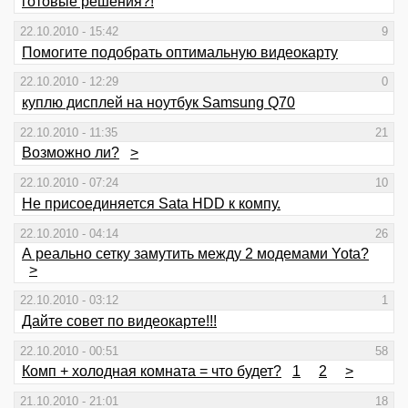
готовые решения?!
22.10.2010 - 15:42
9
Помогите подобрать оптимальную видеокарту
22.10.2010 - 12:29
0
куплю дисплей на ноутбук Samsung Q70
22.10.2010 - 11:35
21
Возможно ли?
>
22.10.2010 - 07:24
10
Не присоединяется Sata HDD к компу.
22.10.2010 - 04:14
26
А реально сетку замутить между 2 модемами Yota?
>
22.10.2010 - 03:12
1
Дайте совет по видеокарте!!!
22.10.2010 - 00:51
58
Комп + холодная комната = что будет?
1
2
>
21.10.2010 - 21:01
18