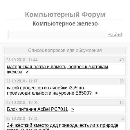
Компьютерный Форум
Компьютерное железо
Найти!
Список вопросов для обсуждения
23.10.2010 - 11:44
49
матернская плата и память, вопрос к знатокам
железа
>
23.10.2010 - 11:17
33
какой процессор из линейки i3,i5 по
производительности на уровне Е8500?
>
23.10.2010 - 10:01
14
Блок питания AcBel PC7011
>
22.10.2010 - 17:31
5
2-й жёсткий вместо двд привода. есть ли в природе