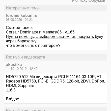
К списку форумов
Интересные темы
forums-kuban.ru
08.08.2026 - 04:21
Смотри также:
Corsair Dominator и Memtest86+ v1.65
Нужна помощь, с выбором системник, покупать буду
через барахолку
что может быть с принтером?
Re: нуб и видеокарта
akustika
1 - 19.10.2010 - 12:40
HD5750 512 Mb видеокарта PCI-E 11164-03-10R, ATI
Radeon HD5750, PCI-E, GDDR5, 128-bit, 2DVI, DpPort,
HDMI, Sapphire
116,3
Вл*дос
Re: нуб и видеокарта