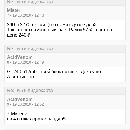
Re: нуб и видеокарта
Mister
7 - 19.10.2010 - 12:48
240-я 2770р. стоит:),но память у нее ддр3
Так, что по памяти выиграет Радик 5750,а вот по
цене 240-й.
Re: нуб и видеокарта
AcidVenom
8 - 19.10.2010 - 12:49
GT240 512mb - твой блок потянет. Доказано.
А вот гиг - хз.
Re: нуб и видеокарта
AcidVenom
9 - 19.10.2010 - 12:52
7-Mister >
на 4 сотки дороже на гддр5