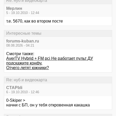
Re: нуб и видеокарта
Мерлин
5 - 19.10.2010 - 12:44
т.е. 5670, как во втором посте
Интересные темы
forums-kuban.ru
08.08.2026 - 04:21
Смотри также:
AverTV Hybrid + FM pci Не работает пульт ДУ
подскажите конфу.
Отчего летят южники?
Re: нуб и видеокарта
CTAPbIi
6 - 19.10.2010 - 12:46
0-Skiper >
начни с БП, он у тебя откровенная какашка