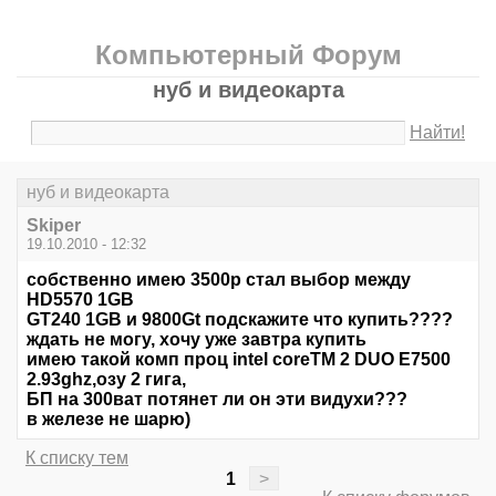
Компьютерный Форум
нуб и видеокарта
Найти!
нуб и видеокарта
Skiper
19.10.2010 - 12:32
собственно имею 3500р стал выбор между
HD5570 1GB
GT240 1GB и 9800Gt подскажите что купить????
ждать не могу, хочу уже завтра купить
имею такой комп проц intel coreTM 2 DUO E7500
2.93ghz,озу 2 гига,
БП на 300ват потянет ли он эти видухи???
в железе не шарю)
К списку тем
1
>