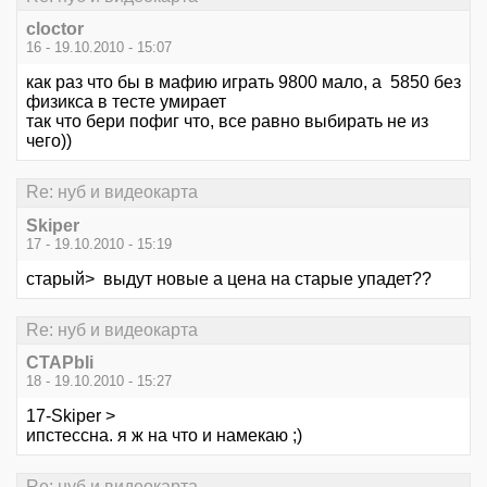
cloctor
16 - 19.10.2010 - 15:07
как раз что бы в мафию играть 9800 мало, а 5850 без
физикса в тесте умирает
так что бери пофиг что, все равно выбирать не из
чего))
Re: нуб и видеокарта
Skiper
17 - 19.10.2010 - 15:19
старый> выдут новые а цена на старые упадет??
Re: нуб и видеокарта
CTAPbIi
18 - 19.10.2010 - 15:27
17-Skiper >
ипстессна. я ж на что и намекаю ;)
Re: нуб и видеокарта