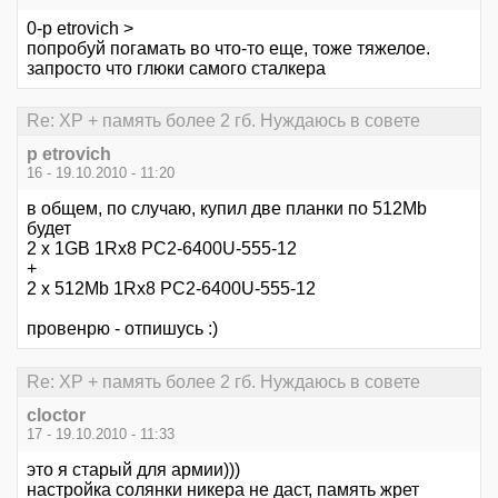
0-p etrovich >
попробуй погамать во что-то еще, тоже тяжелое.
запросто что глюки самого сталкера
Re: XP + память более 2 гб. Нуждаюсь в совете
p etrovich
16 - 19.10.2010 - 11:20
в общем, по случаю, купил две планки по 512Mb
будет
2 х 1GB 1Rx8 PC2-6400U-555-12
+
2 х 512Mb 1Rx8 PC2-6400U-555-12
провенрю - отпишусь :)
Re: XP + память более 2 гб. Нуждаюсь в совете
cloctor
17 - 19.10.2010 - 11:33
это я старый для армии)))
настройка солянки никера не даст, память жрет