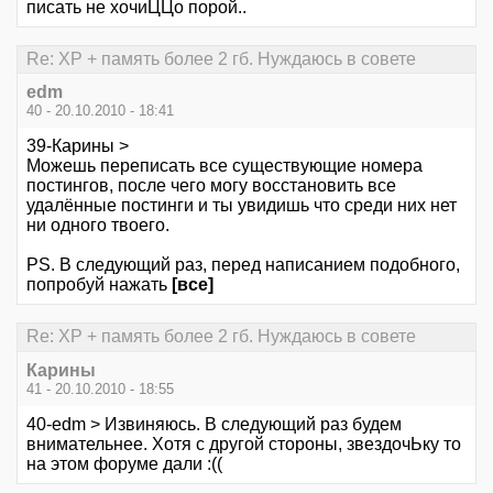
писать не хочиЦЦо порой..
Re: XP + память более 2 гб. Нуждаюсь в совете
edm
40 - 20.10.2010 - 18:41
39-Карины >
Можешь переписать все существующие номера
постингов, после чего могу восстановить все
удалённые постинги и ты увидишь что среди них нет
ни одного твоего.
PS. В следующий раз, перед написанием подобного,
попробуй нажать
[все]
Re: XP + память более 2 гб. Нуждаюсь в совете
Карины
41 - 20.10.2010 - 18:55
40-edm > Извиняюсь. В следующий раз будем
внимательнее. Хотя с другой стороны, звездочЬку то
на этом форуме дали :((