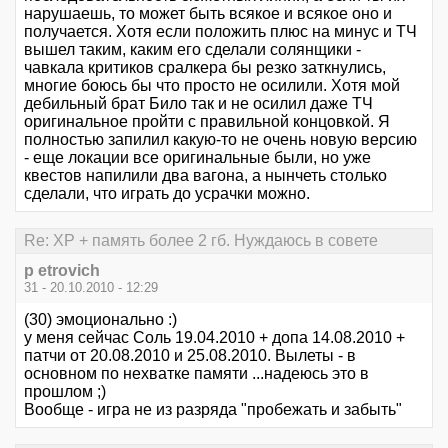
нарушаешь, то может быть всякое и всякое оно и
получается. Хотя если положить плюс на минус и ТЧ
вышел таким, каким его сделали солянщики -
чавкала критиков сралкера бы резко заткнулись,
многие боюсь бы что просто не осилили. Хотя мой
дебильный брат Било так и не осилил даже ТЧ
оригинальное пройти с правильной концовкой. Я
полностью запилил какую-то не очень новую версию
- еще локации все оригинальные были, но уже
квестов напилили два вагона, а нынчеть столько
сделали, что играть до усрачки можно.
Re: XP + память более 2 гб. Нуждаюсь в совете
p etrovich
31 - 20.10.2010 - 12:29
(30) эмоционально :)
у меня сейчас Соль 19.04.2010 + допа 14.08.2010 +
патчи от 20.08.2010 и 25.08.2010. Вылеты - в
основном по нехватке памяти ...надеюсь это в
прошлом ;)
Вообще - игра не из разряда "пробежать и забыть"