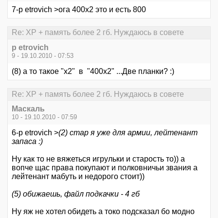
7-p etrovich >ога 400х2 это и есть 800
Re: XP + память более 2 гб. Нуждаюсь в совете
p etrovich
9 - 19.10.2010 - 07:53
(8) а то такое "х2" в "400х2" ...Две планки? :)
Re: XP + память более 2 гб. Нуждаюсь в совете
Маскаль
10 - 19.10.2010 - 07:59
6-p etrovich >
(2) стар я уже для армии, лейтенант
запаса :)
Ну как то не вяжеться игрульки и старость то)) а
вопче щас права покупают и полковничьи звания а
лейтенант мабуть и недорого стоит))
(5) обижаешь, файл подкачки - 4 гб
Ну яж не хотел обидеть а токо подсказал бо модно