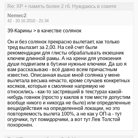
Re: XP + память более 2 гб. Нуждаюсь в совете
Nemec2
42 - 20.10.2010 - 21:34
39-Карины > в качестве солянок
Он и без солянок прекрасно вылетает, как только
тред вылазит за 2,00. На сей счет были
рекомендации для глисты обрабатывать екзешник
ключем длинной рамы. А на хрени для упокоения
души подвигаем в бут.ини нужные ключики. Да шо я
вам рассказываю - всё давно всем причастным
известно. Описанная выше мной солянка у мене
вылетала весьма нечасто, кроме случаев конкретных
косяков, которые к смолянке напрямую не
относились - как-то застрявший в текстурах какой-
нибудь говнюк (просто у каклов в том месте допустим
вообще никого и никогда не было) или определенные
вещи/действия на определенной локации, но это
повторяемость вылета 100%, а не как у ОП-а - тут
огурчики, тут помидорчики, а вот тут Лев Толстой
похоронен.