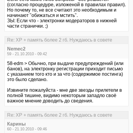
(согласно процедуре, изложеной в правилах правил).
Но почему то, не все считают это необходимым и
начинают "обижаться и мстить".
ЗЫ: Если что - электронки модераторов в нижней
части странички. ;)
Re: XP + память более 2 гб. Нуждаюсь в совете
Nemec2
59 - 21.10.2010 - 09:42
58-edm > Обычно, при выдаче предупреждений (или
банов), на электронку регистрации приходит письмо
с указанием того кто и за что (содержимое постинга)
это было сделано.
Извините пожалуйста - мне две звезды прилетели в
полной тишине, видимо некоторым западло своё
важное мнение доводить до сведения.
Re: XP + память более 2 гб. Нуждаюсь в совете
Карины
60 - 21.10.2010 - 09:46