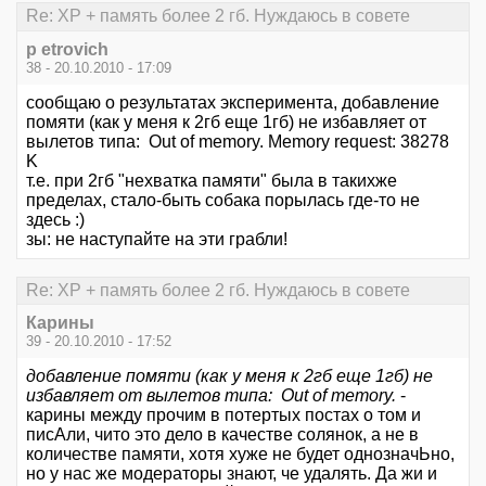
Re: XP + память более 2 гб. Нуждаюсь в совете
p etrovich
38 - 20.10.2010 - 17:09
сообщаю о результатах эксперимента, добавление
помяти (как у меня к 2гб еще 1гб) не избавляет от
вылетов типа: Out of memory. Memory request: 38278
K
т.е. при 2гб "нехватка памяти" была в такихже
пределах, стало-быть собака порылась где-то не
здесь :)
зы: не наступайте на эти грабли!
Re: XP + память более 2 гб. Нуждаюсь в совете
Карины
39 - 20.10.2010 - 17:52
добавление помяти (как у меня к 2гб еще 1гб) не
избавляет от вылетов типа: Out of memory.
-
карины между прочим в потертых постах о том и
писАли, чито это дело в качестве солянок, а не в
количестве памяти, хотя хуже не будет однозначЬно,
но у нас же модераторы знают, че удалять. Да жи и