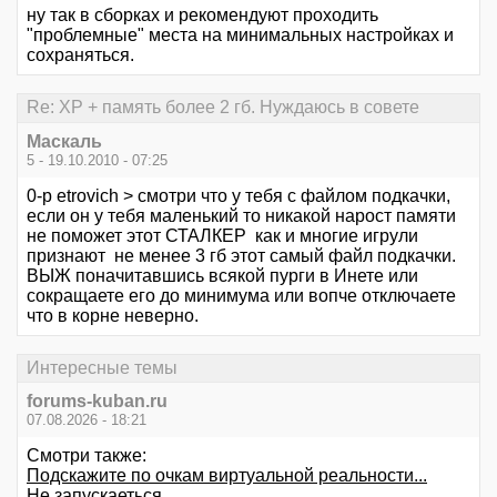
ну так в сборках и рекомендуют проходить
"проблемные" места на минимальных настройках и
сохраняться.
Re: XP + память более 2 гб. Нуждаюсь в совете
Маскаль
5 - 19.10.2010 - 07:25
0-p etrovich > смотри что у тебя с файлом подкачки,
если он у тебя маленький то никакой нарост памяти
не поможет этот СТАЛКЕР как и многие игрули
признают не менее 3 гб этот самый файл подкачки.
ВЫЖ поначитавшись всякой пурги в Инете или
сокращаете его до минимума или вопче отключаете
что в корне неверно.
Интересные темы
forums-kuban.ru
07.08.2026 - 18:21
Смотри также:
Подскажите по очкам виртуальной реальности...
Не запускаеться...