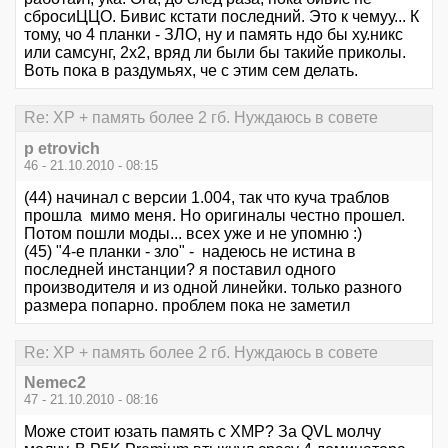
сбросиЦЦО. Бивис кстати последний. Это к чемуу... К
тому, чо 4 планки - ЗЛО, ну и память ндо бы ху.никс
или самсунг, 2х2, вряд ли были бы такийе приколы.
Воть пока в раздумьях, че с этим сем делать.
Re: XP + память более 2 гб. Нуждаюсь в совете
p etrovich
46 - 21.10.2010 - 08:15
(44) начинал с версии 1.004, так что куча траблов
прошла мимо меня. Но оригиналы честно прошел.
Потом пошли моды... всех уже и не упомню :)
(45) "4-е планки - зло" - надеюсь не истина в
последней инстанции? я поставил одного
производителя и из одной линейки. только разного
размера попарно. проблем пока не заметил
Re: XP + память более 2 гб. Нуждаюсь в совете
Nemec2
47 - 21.10.2010 - 08:16
Може стоит юзать память с XMP? За QVL молчу