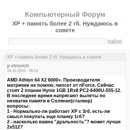
Компьютерный Форум
XP + память более 2 гб. Нуждаюсь в
совете
Найти!
XP + память более 2 гб. Нуждаюсь в совете
p etrovich
19.10.2010 - 06:51
AMD Athlon 64 X2 6000+. Производителя
матринки не помню, чипсет от nForce. Сейчас
стоят 2 планки Hynix 1GB 1Rx8 PC2-6400U-555-12.
В последнее время напрягают вылеты по
нехватке памяти в Солянке(сталкер)
вопросы:
1 - Нормально-ли работает ХР с 3гб, есть-ли
смысл покупать еще планку 1гб?
2 - насколько важна "дуальность"? может лучше
2х512?