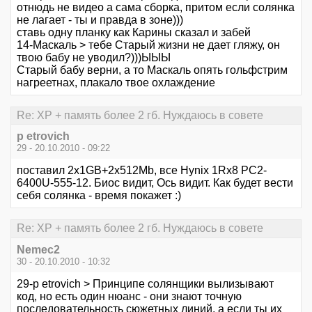
отнюдь не видео а сама сборка, притом если солянка
не лагает - ты и правда в зоне)))
ставь одну планку как Карины сказал и забей
14-Маскаль > тебе Старый жизни не дает гляжу, он
твою бабу не уводил?)))ЫЫЫ
Старый бабу верни, а то Маскаль опять гольфстрим
нагреетнах, плакало твое охлаждение
Re: XP + память более 2 гб. Нуждаюсь в совете
p etrovich
29 - 20.10.2010 - 09:22
поставил 2х1GB+2х512Mb, все Hynix 1Rx8 PC2-
6400U-555-12. Биос видит, Ось видит. Как будет вести
себя солянка - время покажет :)
Re: XP + память более 2 гб. Нуждаюсь в совете
Nemec2
30 - 20.10.2010 - 10:32
29-p etrovich > Принципе солянщики вылизывают
код, но есть один нюанс - они знают точную
последовательность сюжетных линий, а если ты их