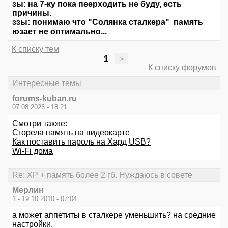
зы: на 7-ку пока пеерходить не буду, есть
причины.
ззы: понимаю что "Солянка сталкера" память
юзает не оптимально...
К списку тем
1
>
К списку форумов
Интересные темы
forums-kuban.ru
07.08.2026 - 18:21
Смотри также:
Сгорела память на видеокарте
Как поставить пароль на Хард USB?
Wi-Fi дома
Re: XP + память более 2 гб. Нуждаюсь в совете
Мерлин
1 - 19.10.2010 - 07:04
а может аппетиты в сталкере уменьшить? на средние
настройки.