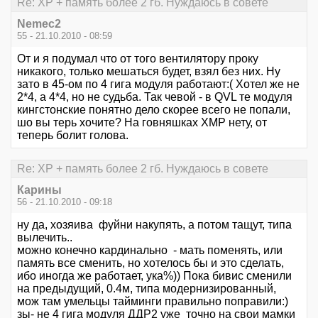
Re: XP + память более 2 гб. Нуждаюсь в совете
Nemec2
55 - 21.10.2010 - 08:59
От и я подумал что от того вентилятору проку
никакого, только мешаться будет, взял без них. Ну
зато в 45-ом по 4 гига модуля работают:( Хотел же не
2*4, а 4*4, но не судьба. Так чевой - в QVL те модуля
кингстонские понятно дело скорее всего не попали,
шо вы терь хочите? На говняшках XMP нету, от
теперь болит голова.
Re: XP + память более 2 гб. Нуждаюсь в совете
Карины
56 - 21.10.2010 - 09:18
ну да, хозяива фуйни накупять, а потом тащут, типа
вылечить..
можно конечно кардинально - мать поменять, или
память все сменить, но хотелось бы и это сделать,
ибо иногда же работает, ука%)) Пока бивис сменили
на предыдущий, 0.4м, типа модернизированный,
мож там умельцы тайминги правильно поправили:)
зы- не 4 гига модуля ДДР2 уже точно на свои мамки