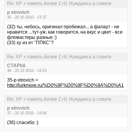
Re: XP + память более 2 гб. Нуждаюсь в совете
p etrovich
35 - 20.10.2010 - 13:37
(32) ты, небось, оригинал пробежал... а фалаут - не
нравится ...тут-уж, как говорится, на вкус и цвет - все
фломастеры разные :)
(33) ху из ит "ППКС"?
Re: XP + память более 2 гб. Нуждаюсь в совете
CTAPbIi
36 - 20.10.2010 - 13:53
35-p etrovich >
http://lurkmore.ru/%D0%9F%D0%9F%D0%9A%D0%A1
Re: XP + память более 2 гб. Нуждаюсь в совете
p etrovich
37 - 20.10.2010 - 14:04
(36) спасибо :)