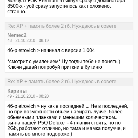
молчу. В P5K Premium втыкнул сразу 4 доминатора
8500-х - усё сразу запустилось как положено,
стганно.
Re: XP + память более 2 гб. Нуждаюсь в совете
Nemec2
48 - 21.10.2010 - 08:19
46-p etrovich > начинал с версии 1.004
*смотрит с умилением* Ну тогды тебе не понять:)
Ключи давай попробуй приткни в бут.иню
Re: XP + память более 2 гб. Нуждаюсь в совете
Карины
49 - 21.10.2010 - 08:20
46-p etrovich > ну как в последней ... Не в последней,
но при возможности объем набирать лучче более
обьемными планками и меньшим количеством..
зы-на нашей P5Q Deluxe - 4 планки стоять, но по
2Gb, работают отлично, но тама и мамка получче, и
память во много подороже:)