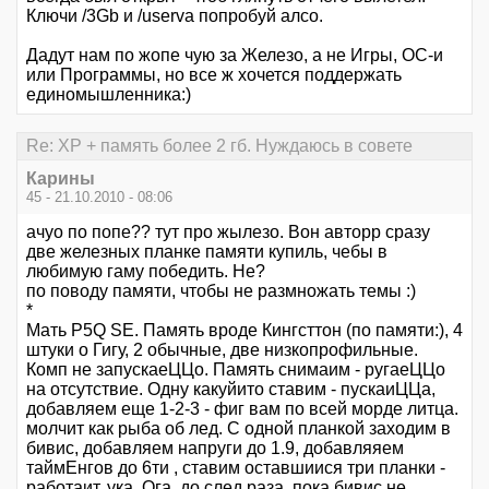
Ключи /3Gb и /userva попробуй алсо.
Дадут нам по жопе чую за Железо, а не Игры, ОС-и
или Программы, но все ж хочется поддержать
единомышленника:)
Re: XP + память более 2 гб. Нуждаюсь в совете
Карины
45 - 21.10.2010 - 08:06
ачуо по попе?? тут про жылезо. Вон авторр сразу
две железных планке памяти купиль, чебы в
любимую гаму победить. Не?
по поводу памяти, чтобы не размножать темы :)
*
Мать P5Q SE. Память вроде Кингсттон (по памяти:), 4
штуки о Гигу, 2 обычные, две низкопрофильные.
Комп не запускаеЦЦо. Память снимаим - ругаеЦЦо
на отсутствие. Одну какуйито ставим - пускаиЦЦа,
добавляем еще 1-2-3 - фиг вам по всей морде литца.
молчит как рыба об лед. С одной планкой заходим в
бивис, добавляем напруги до 1.9, добавляяем
таймЕнгов до 6ти , ставим оставшиися три планки -
работаит, ука. Ога, до след раза, пока бивис не