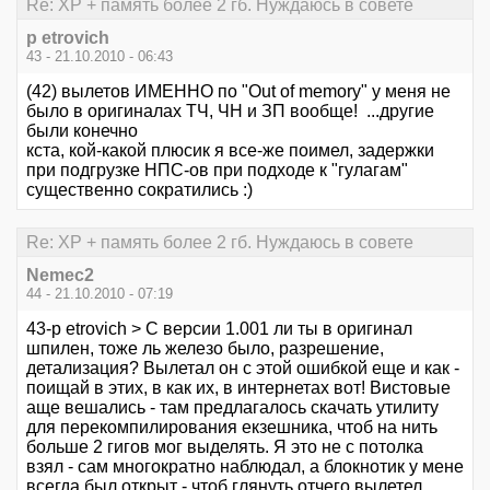
Re: XP + память более 2 гб. Нуждаюсь в совете
p etrovich
43 - 21.10.2010 - 06:43
(42) вылетов ИМЕННО по "Out of memory" у меня не
было в оригиналах ТЧ, ЧН и ЗП вообще! ...другие
были конечно
кста, кой-какой плюсик я все-же поимел, задержки
при подгрузке НПС-ов при подходе к "гулагам"
существенно сократились :)
Re: XP + память более 2 гб. Нуждаюсь в совете
Nemec2
44 - 21.10.2010 - 07:19
43-p etrovich > C версии 1.001 ли ты в оригинал
шпилен, тоже ль железо было, разрешение,
детализация? Вылетал он с этой ошибкой еще и как -
поищай в этих, в как их, в интернетах вот! Вистовые
аще вешались - там предлагалось скачать утилиту
для перекомпилирования екзешника, чтоб на нить
больше 2 гигов мог выделять. Я это не с потолка
взял - сам многократно наблюдал, а блокнотик у мене
всегда был открыт - чтоб глянуть отчего вылетел.