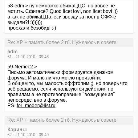
58-edm > ну немножко обижаЦЦО, но вовсе не
мстить. Сфигасе? Quod licet lovi, non licet bovi :))
а как не обижаЦЦо, еси звезду за пост в ОФФ-е
выдали?! :)))))))
проехали,безобид! :-)
Re: XP + память более 2 гб. Нуждаюсь в совете
edm
61 - 21.10.2010 - 09:46
59-Nemec2 >
Письмо автоматически формируется движком
форума. И мало ли что могло произойти.
В общем то, мы малость оффтопим ;), но поверь что
всё решаемо, если используются действия по
правилам а не противоправные "возмущения"
непосредствно в форуме.
PS.
for_moder@list.ru
Re: XP + память более 2 гб. Нуждаюсь в совете
Карины
62 - 21.10.2010 - 09:49