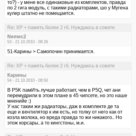
то?) - у мене все одинаковые из комплектов, правда
по 2 гига модуль, с такими радиаторами, шо у Мугена
кулер штатно не помещается.
Re: XP + память более 2 гб. Нуждаюсь в совете
Nemec2
53 - 21.10.2010 - 08:26
51-Карины > Самопочин принимается.
Re: XP + память более 2 гб. Нуждаюсь в совете
Карины
54 - 21.10.2010 - 08:50
В P5K памИть лучше работает, чем в P5Q, чет ани
перемудрили в этом плане в 45 чипсете, но это наше
мненийе :)
У нас такии жи радиаторы, даж в комплекте де та
еще и вентилятор к им есть, но толку от него как от
козла молока, но вреда правда то жи никакого.. Но
этож корсары, а то кингстоны, м.и.