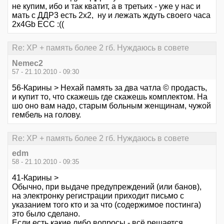
не купим, ибо и так кватит, а в третьих - уже у нас и
мать с ДДР3 есть 2x2, ну и лежать ждуть своего часа
2х4Gb ECC :((
Re: XP + память более 2 гб. Нуждаюсь в совете
Nemec2
57 - 21.10.2010 - 09:30
56-Карины > Нехай память за два чатла © продасть,
и купит то, что скажешь где скажешь комплектом. На
шо оно вам надо, старым больным женщинам, чужой
гембель на голову.
Re: XP + память более 2 гб. Нуждаюсь в совете
edm
58 - 21.10.2010 - 09:35
41-Карины >
Обычно, при выдаче предупреждений (или банов),
на электронку регистрации приходит письмо с
указанием того кто и за что (содержимое постинга)
это было сделано.
Если есть какие либо вопросы - всё решается