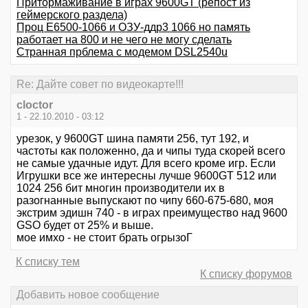
Притормаживание в играх 9600GT (репост из
геймерского раздела)
Проц Е6500-1066 и ОЗУ-ддр3 1066 но память
работает на 800 и не чего не могу сделать
Странная прблема с модемом DSL2540u
Re: Дайте совет по видеокарте!!!
cloctor
1 - 22.10.2010 - 03:12
урезок, у 9600GT шина памяти 256, тут 192, и
частоты как положенно, да и чипы туда скорей всего
не самые удачные идут. Для всего кроме игр. Если
Игрушки все же интересны лучше 9600GT 512 или
1024 256 бит многин производители их в
разогнанные выпускают по чипу 660-675-680, моя
экстрим эдишн 740 - в играх преимущество над 9600
GSO будет от 25% и выше.
мое имхо - не стоит брать огрызоГ
К списку тем
К списку форумов
Добавить новое сообщение