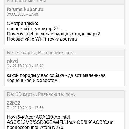
Интересные темы
forums-kuban.ru
09.08.2026 - 17:43
Смотри также:
посоветуйте монитор 24 ....
Почему Intel не делает мощных видеокарт?
Посоветуйте Wi-Fi точку доступа
Re: SD карты, Разъясните, пож.
nkvd
6 - 29.10.2010 - 16:28
какой породы у вас собака - да вот маленькая
черненькая и с хвостом!
Re: SD карты, Разъясните, пож.
22b22
7 - 29.10.2010 - 17:35
Ноутбук Acer AOA110-Ab Intel
ASC/512MB/SSD8GB/WiFi/Linux OS/8.9"ACB/Cam
процессор Intel Atom N270