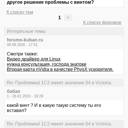
другое решение проблемы с винтом?
К списку тем
1
>
К списку форумов
Интересные темы
forums-kuban.ru
09.08.2026 - 17:51
Смотри также:
Видео драйвер для Linux
нужна консультация, господа знатоки
Вторая карта nVidia в качестве PhysX ускорителя.
Re: Проблемка! 1С2 имеет значение 04 в Victoria.
бабах
1 - 26.01.2010 - 18:29
какой винт ? И в какую такую систему ты его
вставил?
Re: Проблемка! 1С2 имеет значение 04 в Victoria.