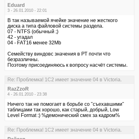
Eduard
3 - 26.01.2010 - 22:01
В так называемой ячейке значение не жесткого
диска а типа файловой системы раздела.
07 - NTFS (обычный ;)
42 - угадал
04 - FAT16 менее 32Mb
Семейству виндовс значения в РТ почти что
безразличны.
Поэтому присоединяюсь к вопросу насчёт системы.
Re: Проблемка! 1С2 имеет значение 04 в Victoria.
RazZzoR
4 - 26.01.2010 - 23:38
Ничего так не помогает в борьбе со "съехавшими"
таблицами так хорошо, как старый, добрый, Low
Level Format :) %демонический смех за кадром%
Re: Проблемка! 1С2 имеет значение 04 в Victoria.