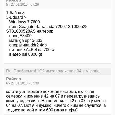
Райсер
5 - 27.01.2010 - 07:28
1-бабах >
3-Eduard >
Windows 7 7600
винт Seagate Barracuda 7200.12 1000528
ST31000528AS на терик
проц E8400
мать ga ep45-ud3
оператива ddr2 4gb
питание AcBel на 700 w
видео nsi 8800 gt
Re: Проблемка! 1С2 имеет значение 04 в Victoria.
Райсер
6 - 27.01.2010 - 07:38
кстати у знакомого похожая система, включая
семерку, и изменив 42 на 07 и перезагрузивщись,
комп увидел диск. Но он менял с 42 на 07, а у меня с
04 на 07. Вот я и думаю: ничего с ним не случится, а
то диск не мой и там 600 гигов инфы)