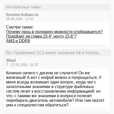
Интересные темы
forums-kuban.ru
09.08.2026 - 17:51
Смотри также:
Почему проц в половину можности отображается?
Подойдет ли сумка 15,4" ноуту 15,6"?
AM3 и DDRII
Re: Проблемка! 1С2 имеет значение 04 в Victoria.
Wlad
7 - 27.01.2010 - 11:37
Конечно ничего с диском не случится! Он же
железный! А вот с инфой можно и попрощаться. У
меня всегда возникает один вопрос, когда чел с
зачаточными знаниями в структуре файловых
систем лезет к восстановлению информацией: он
что, с такими же знаниями в вопросе полезет
перебирать двигатель автомобиля? Или там хватит
ума к специалистам обратиться?