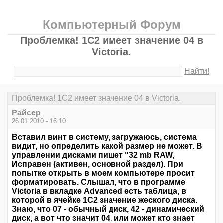
Компьютерный Форум
Проблемка! 1С2 имеет значение 04 в
Victoria.
Найти!
Проблемка! 1С2 имеет значение 04 в Victoria.
Райсер
26.01.2010 - 16:10
Вставил винт в систему, загружаюсь, система
видит, но определить какой размер не может. В
управлении дисками пишет "32 mb RAW,
Исправен (активен, основной раздел). При
попытке открыть в моем компьютере просит
форматировать. Слышал, что в программе
Victoria в вкладке Advanced есть таблица, в
которой в ячейке 1С2 значение жеского диска.
Знаю, что 07 - обычный диск, 42 - динамический
диск, а вот что значит 04, или может кто знает