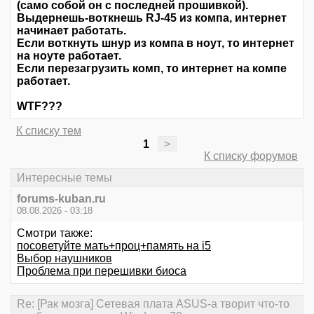
(само собой он с последней прошивкой).
Выдернешь-воткнешь RJ-45 из компа, интернет
начинает работать.
Если воткнуть шнур из компа в ноут, то интернет
на ноуте работает.
Если перезагрузить комп, то интернет на компе
работает.
WTF???
К списку тем
1
>
К списку форумов
Интересные темы
forums-kuban.ru
08.08.2026 - 03:18
Смотри также:
посоветуйте мать+проц+память на i5
Выбор наушников
Проблема при перешивки биоса
Re: [Рак мозга] Сетевая плата ASUS-а творит что-то