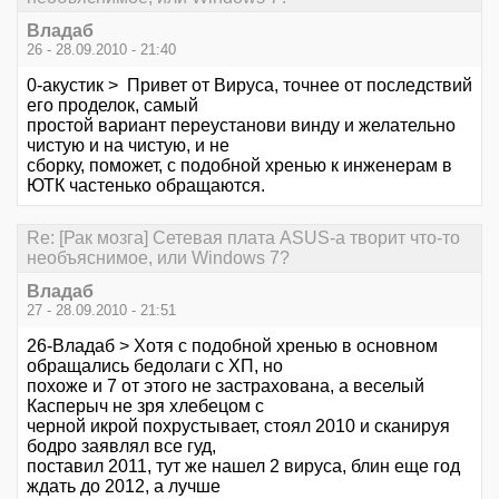
Владаб
26 - 28.09.2010 - 21:40
0-акустик > Привет от Вируса, точнее от последствий
его проделок, самый
простой вариант переустанови винду и желательно
чистую и на чистую, и не
сборку, поможет, с подобной хренью к инженерам в
ЮТК частенько обращаются.
Re: [Рак мозга] Сетевая плата ASUS-а творит что-то
необъяснимое, или Windows 7?
Владаб
27 - 28.09.2010 - 21:51
26-Владаб > Хотя с подобной хренью в основном
обращались бедолаги с ХП, но
похоже и 7 от этого не застрахована, а веселый
Касперыч не зря хлебецом с
черной икрой похрустывает, стоял 2010 и сканируя
бодро заявлял все гуд,
поставил 2011, тут же нашел 2 вируса, блин еще год
ждать до 2012, а лучше