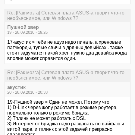
Re: [Рак мозга] Сетевая плата ASUS-а творит что-то
необъяснимое, или Windows 7?
Пушной звер
19 - 28.09.2010 - 19:26
17-акустик > тебе не ацуз надо пинать, а хреновые
патчкорды, тупые свичи в дряных девыйсах.. также
стоит задуматся накой хрен нужно два девайса когда
вполне может справится один.
Re: [Рак мозга] Сетевая плата ASUS-а творит что-то
необъяснимое, или Windows 7?
акустик
20 - 28.09.2010 - 20:38
19-Пушной звер > Один не может. Потому что:
1) D-Link через жопу работает в режиме роутера,
нормально только в режиме бриджа
2) Тплинк не может работать с DSL
3) Интернет от бриджа надо раздавать по вайфаю и
витой паре, и тплинк с этой задачей прекрасно
справляется