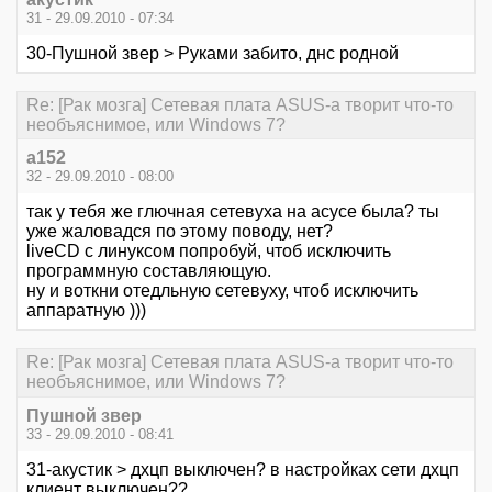
31 - 29.09.2010 - 07:34
30-Пушной звер > Руками забито, днс родной
Re: [Рак мозга] Сетевая плата ASUS-а творит что-то
необъяснимое, или Windows 7?
a152
32 - 29.09.2010 - 08:00
так у тебя же глючная сетевуха на асусе была? ты
уже жаловадся по этому поводу, нет?
liveCD с линуксом попробуй, чтоб исключить
программную составляющую.
ну и воткни отедльную сетевуху, чтоб исключить
аппаратную )))
Re: [Рак мозга] Сетевая плата ASUS-а творит что-то
необъяснимое, или Windows 7?
Пушной звер
33 - 29.09.2010 - 08:41
31-акустик > дхцп выключен? в настройках сети дхцп
клиент выключен??