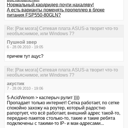
Нормальный кардридер почти нахаляву!
А есть варианты поменять пропеллер в блоке
питания FSP550-80GLN?
Re: [Рак мозга] Сетевая плата ASUS-а творит что-то
необъяснимое, или Windows 7?
Пушной звер
6 - 28.09.2010 - 19:05
причем тут ацус?
Re: [Рак мозга] Сетевая плата ASUS-а творит что-то
необъяснимое, или Windows 7?
акустик
7 - 28.09.2010 - 19:06
5-AcidVenom > касперыч рулит ))))
Пропадает только интернет! Сетка работает, по сетке
спокойно захожу на роутер, который радостно
рапортует, что всё работает, внешний адрес такой-то,
передано пакетов столько-то, такие и такие ребята
подключены с такими-то IP- и мак-адресами...