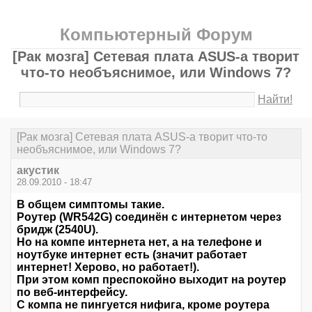
Компьютерный Форум
[Рак мозга] Сетевая плата ASUS-а творит
что-то необъяснимое, или Windows 7?
Найти!
[Рак мозга] Сетевая плата ASUS-а творит что-то
необъяснимое, или Windows 7?
акустик
28.09.2010 - 18:47
В общем симптомы такие.
Роутер (WR542G) соединён с интернетом через
бридж (2540U).
Но на компе интернета нет, а на телефоне и
ноутбуке интернет есть (значит работает
интернет! Херово, но работает!).
При этом комп преспокойно выходит на роутер
по веб-интерфейсу.
C компа не пингуется нифига, кроме роутера