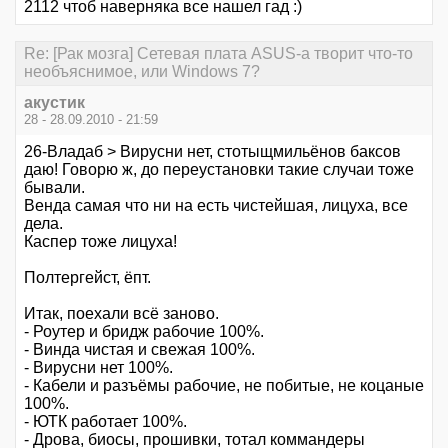
2112 чтоб наверняка все нашел гад :)
Re: [Рак мозга] Сетевая плата ASUS-а творит что-то
необъяснимое, или Windows 7?
акустик
28 - 28.09.2010 - 21:59
26-Владаб > Вирусни нет, стотыщмильёнов баксов
даю! Говорю ж, до переустановки такие случаи тоже
бывали.
Венда самая что ни на есть чистейшая, лицуха, все
дела.
Каспер тоже лицуха!
Полтергейст, ёпт.
Итак, поехали всё заново.
- Роутер и бридж рабочие 100%.
- Винда чистая и свежая 100%.
- Вирусни нет 100%.
- Кабели и разъёмы рабочие, не побитые, не коцаные
100%.
- ЮТК работает 100%.
- Дрова, биосы, прошивки, тотал коммандеры