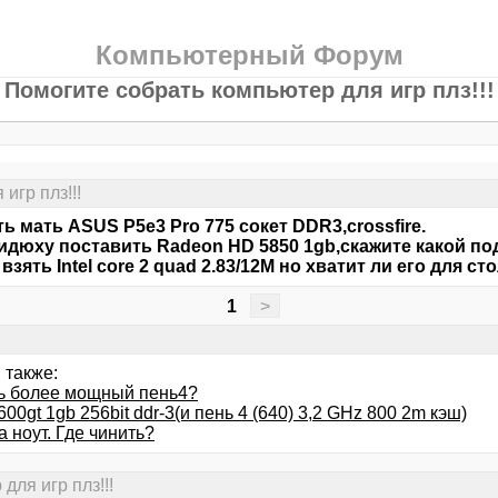
Компьютерный Форум
Помогите собрать компьютер для игр плз!!!
игр плз!!!
ть мать ASUS P5e3 Pro 775 сокет DDR3,crossfire.
идюху поставить Radeon HD 5850 1gb,скажите какой под
взять Intel core 2 quad 2.83/12M но хватит ли его для 
1
>
 также:
ь более мощный пень4?
600gt 1gb 256bit ddr-3(и пень 4 (640) 3,2 GHz 800 2m кэш)
 ноут. Где чинить?
для игр плз!!!