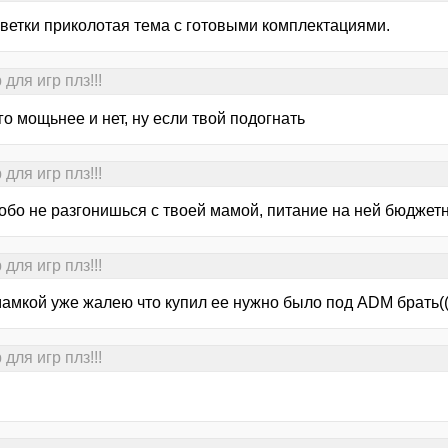
 ветки приколотая тема с готовыми комплектациями.
для игр плз!!!
го мощьнее и нет, ну если твой подогнать
для игр плз!!!
собо не разгонишься с твоей мамой, питание на ней бюджет
для игр плз!!!
мамкой уже жалею что купил ее нужно было под ADM брать((
для игр плз!!!