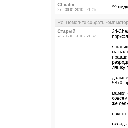
Cheater
^^ жидк
27 - 06.01.2010 - 21:25
Re: Помогите собрать компьютер 
Старый
24-Chea
28 - 06.01.2010 - 21:32
паржал 
я напиш
мать и 
правда
разрод
ляшку, 
дальше 
5870, п
мамки -
совсем 
же делю
память 
охлад -