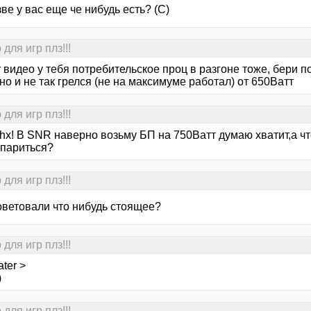
зве у вас еще че нибудь есть? (С)
для игр плз!!!
 видео у тебя потребительское проц в разгоне тоже, бери по
 но и не так грелся (не на максимуме работал) от 650Ватт
для игр плз!!!
 thx! В SNR наверно возьму БП на 750Ватт думаю хватит,а ч
 париться?
для игр плз!!!
оветовали что нибудь стоящее?
для игр плз!!!
ter >
)
для игр плз!!!