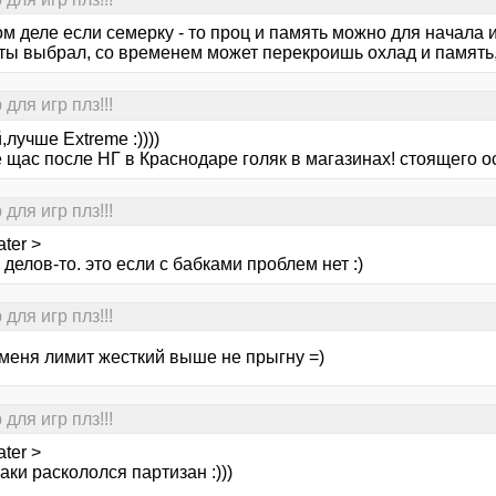
м деле если семерку - то проц и память можно для начала 
 ты выбрал, со временем может перекроишь охлад и память,
для игр плз!!!
лучше Extreme :))))
 щас после НГ в Краснодаре голяк в магазинах! стоящего о
для игр плз!!!
ter >
 делов-то. это если с бабками проблем нет :)
для игр плз!!!
 меня лимит жесткий выше не прыгну =)
для игр плз!!!
ter >
таки раскололся партизан :)))