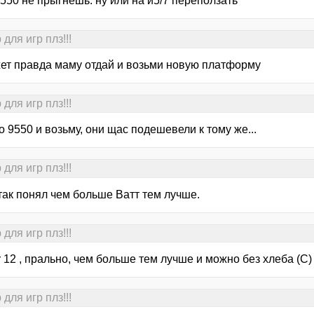
550 не прыгнешь. ну или на и5/7 переползать
для игр плз!!!
жет правда маму отдай и возьми новую платформу
для игр плз!!!
 9550 и возьму, они щас подешевели к тому же...
для игр плз!!!
так понял чем больше Ватт тем лучше.
для игр плз!!!
 12 , прально, чем больше тем лучше и можно без хлеба (С)
для игр плз!!!