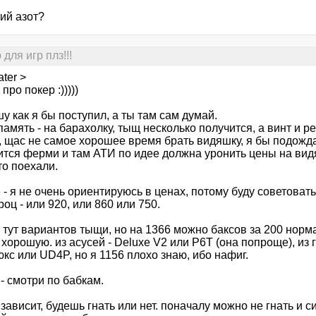
ий азот?
для игр плз!!!
ter >
про покер :)))))
у как я бы поступил, а ты там сам думай.
память - на барахолку, тыщ несколько получится, а винт и ре
, щас не самое хорошее время брать видяшку, я бы подожда
ится ферми и там АТИ по идее должна уронить цены на видя
то поехали.
- я не очень ориентируюсь в ценах, потому буду советовать
роц - или 920, или 860 или 750.
 тут вариантов тыщи, но на 1366 можно баксов за 200 норма
хорошую. из асусей - Deluxe V2 или Р6Т (она попроще), из 
кс или UD4P, но я 1156 плохо знаю, ибо нафиг.
- смотри по бабкам.
 зависит, будешь гнать или нет. поначалу можно не гнать и си