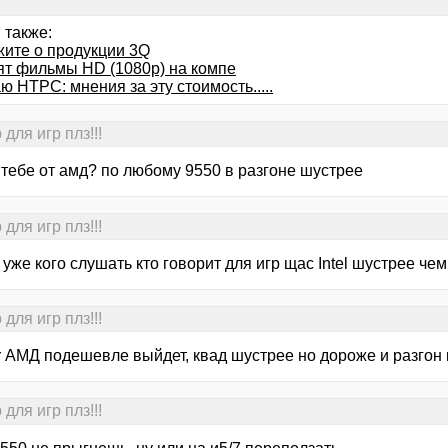
 также:
жите о продукции 3Q
ят фильмы HD (1080р) на компе
 HTPC: мнения за эту стоимость.....
для игр плз!!!
 тебе от амд? по любому 9550 в разгоне шустрее
для игр плз!!!
уже кого слушать кто говорит для игр щас Intel шустрее чем
для игр плз!!!
r АМД подешевле выйдет, квад шустрее но дороже и разгон
для игр плз!!!