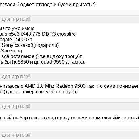
огласи бюджет, отсюда и будем прыгать :)
для игр плз!!!
 что уже имею
sus p5e3 iX48 775 DDR3 crossfire
agate 1500 Gb
 Sony хз какой(подарили)
b Samsung
 всё остальное )) т.е видюху,проц,бп
ь бы hd5850 и цп quad 9550 а там хз.
для игр плз!!!
живаюсь с AMD 1.8 Mhz,Radeon 9600 так что сами понимаете
 )) дота+покер и кс уже не прут)))
для игр плз!!!
ьный выбор плюс охлад сразу возьми нормальныйи летать 
для игр плз!!!