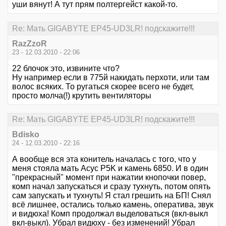
уши вянут! А тут прям полтергейст какой-то.
Re: Мать GIGABYTE EP45-UD3LR! подскажите!!!
RazZzoR
23 - 12.03.2010 - 22:06
22 блочок это, извините что?
Ну например если в 775й накидать перхоти, или там
волос всяких. То ругаться скорее всего не будет,
просто молча(!) крутить вентиляторы
Re: Мать GIGABYTE EP45-UD3LR! подскажите!!!
Bdisko
24 - 12.03.2010 - 22:16
А вообще вся эта конитель началась с того, что у
меня стояла мать Асус P5K и камень 6850. И в один
"прекрасный" момент при нажатии кнопочки повер,
комп начал запускаться и сразу тухнуть, потом опять
сам запускать и тухнуть! Я стал грешить на БП! Снял
всё лишнее, остались только камень, оператива, звук
и видюха! Комп продолжал выделоваться (вкл-выкл
вкл-выкл). Убрал видюху - без изменений! Убрал