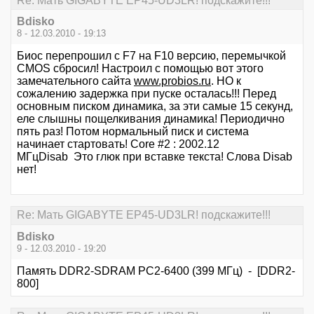
Re: Мать GIGABYTE EP45-UD3LR! подскажите!!!
Bdisko
8 - 12.03.2010 - 19:13
Биос перепрошил с F7 на F10 версию, перемычкой
CMOS сбросил! Настроил с помощью вот этого
замечательного сайта
www.probios.ru
. НО к
сожалению задержка при пуске осталась!!! Перед
основным писком динамика, за эти самые 15 секунд,
еле слышны пощелкивания динамика! Периодично
пять раз! Потом нормальный писк и система
начинает стартовать! Core #2 : 2002.12
МГцDisab Это глюк при вставке текста! Слова Disab
нет!
Re: Мать GIGABYTE EP45-UD3LR! подскажите!!!
Bdisko
9 - 12.03.2010 - 19:20
Память DDR2-SDRAM PC2-6400 (399 МГц) - [DDR2-
800]