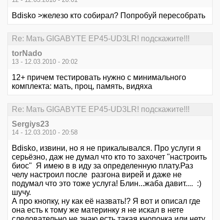
Bdisko >железо кто собирал? Попробуй пересобрать
Re: Мать GIGABYTE EP45-UD3LR! подскажите!!!
torNado
13 - 12.03.2010 - 20:02
12+ причем тестировать нужно с минимального
комплекта: мать, проц, память, видяха
Re: Мать GIGABYTE EP45-UD3LR! подскажите!!!
Sergiys23
14 - 12.03.2010 - 20:58
Bdisko, извини, но я не прикалывался. Про услуги я
серьёзно, даж не думал что кто то захочет "настроить
биос" Я имею в в иду за определенную плату.Раз
челу настроил после разгона вирей и даже не
подумал что это тоже услуга! Блин...жаба давит.... :)
шучу.
А про кнопку, ну как её назвать!? Я вот и описал где
она есть к тому же материнку я не искал в нете
следовательно не знаю есть такая кнопочка или нету.