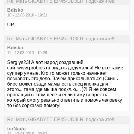
Re: Мать GIGABYTE EP45-UD3LR! подскажите!!!
Bdisko
10 - 12.03.2010 - 19:21
UP
Re: Мать GIGABYTE EP45-UD3LR! подскажите!!!
Bdisko
11 - 12.03.2010 - 19:28
Sergiys23! А вот народ создавший
сай
www.probios.ru
видать додумался! Не все такие
суппер умные. Кто то может только начинает
познавать это дело. Зачем прикалываться (Скинь
биос может сзади мамы есть спец кнопка для
этого....тама где мыша подкл.ю.... )?! Я не совсем
пропащий в этом деле и если вижу вопрос на
который смогу реально ответить и помочь человеку,
то без сорказма помогу!
Re: Мать GIGABYTE EP45-UD3LR! подскажите!!!
torNado
12 - 12.03.2010 - 20:01