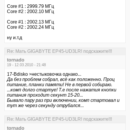
Core #1 : 2999.79 МГц
Core #2 : 2002.10 МГц
Core #1 : 2002.13 МГц
Core #2 : 2002.24 МГц
ну и.т.д
Re: Мать GIGABYTE EP45-UD3LR! подскажите!!!
tornado
19 - 12.03.2010 - 21:48
17-Bdisko >нестыковочка однако...
Да без проблем собрал, всё как положенно. Проц
питание, планки памяти! Не в первой собираю.
...комп долго стартуе! Т.е после нажатия кнопки
питания проходит секунт 15-20...
Бывало пару раз при включении, комп стартовал и
тут же через секунду отрубался...
Re: Мать GIGABYTE EP45-UD3LR! подскажите!!!
tornado