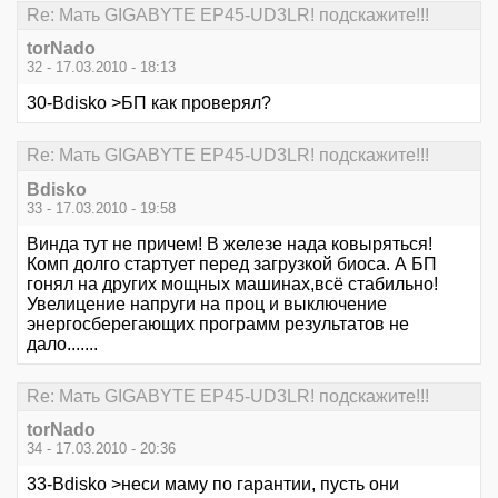
Re: Мать GIGABYTE EP45-UD3LR! подскажите!!!
torNado
32 - 17.03.2010 - 18:13
30-Bdisko >БП как проверял?
Re: Мать GIGABYTE EP45-UD3LR! подскажите!!!
Bdisko
33 - 17.03.2010 - 19:58
Винда тут не причем! В железе нада ковыряться!
Комп долго стартует перед загрузкой биоса. А БП
гонял на других мощных машинах,всё стабильно!
Увелицение напруги на проц и выключение
энергосберегающих программ результатов не
дало.......
Re: Мать GIGABYTE EP45-UD3LR! подскажите!!!
torNado
34 - 17.03.2010 - 20:36
33-Bdisko >неси маму по гарантии, пусть они