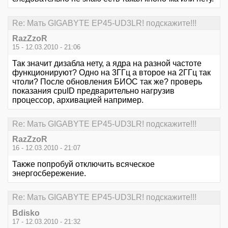
Re: Мать GIGABYTE EP45-UD3LR! подскажите!!!
RazZzoR
15 - 12.03.2010 - 21:06
Так значит дизабла нету, а ядра на разной частоте
функционируют? Одно на 3ГГц а второе на 2ГГц так
чтоли? После обновления БИОС так же? проверь
показания cpuID предварительно нагрузив
процессор, архивацией например.
Re: Мать GIGABYTE EP45-UD3LR! подскажите!!!
RazZzoR
16 - 12.03.2010 - 21:07
Также попробуй отключить всяческое
энергосбережение.
Re: Мать GIGABYTE EP45-UD3LR! подскажите!!!
Bdisko
17 - 12.03.2010 - 21:32