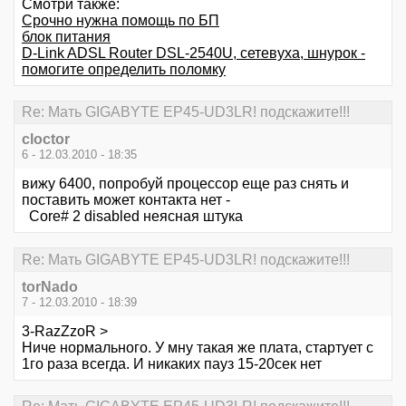
Смотри также:
Срочно нужна помощь по БП
блок питания
D-Link ADSL Router DSL-2540U, сетевуха, шнурок -
помогите определить поломку
Re: Мать GIGABYTE EP45-UD3LR! подскажите!!!
cloctor
6 - 12.03.2010 - 18:35
вижу 6400, попробуй процессор еще раз снять и
поставить может контакта нет -
Core# 2 disabled неясная штука
Re: Мать GIGABYTE EP45-UD3LR! подскажите!!!
torNado
7 - 12.03.2010 - 18:39
3-RazZzoR >
Ниче нормального. У мну такая же плата, стартует с
1го раза всегда. И никаких пауз 15-20сек нет