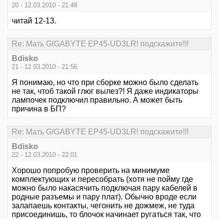
20 - 12.03.2010 - 21:48
читай 12-13.
Re: Мать GIGABYTE EP45-UD3LR! подскажите!!!
Bdisko
21 - 12.03.2010 - 21:56
Я понимаю, но что при сборке можно было сделать
не так, чтоб такой глюг вылез?! Я даже индикаторы
лампочек подключил правильно. А может быть
причина в БП?
Re: Мать GIGABYTE EP45-UD3LR! подскажите!!!
Bdisko
22 - 12.03.2010 - 22:01
Хорошо попробую проверить на минимуме
комплектующих и пересобрать (хотя не пойму где
можно было накасячить подключая пару кабелей в
родные разъемы и пару плат). Обычно вроде если
залапаешь контакты, чегонить не дожмеж, не туда
присоединишь, то блочок начинает ругаться так, что