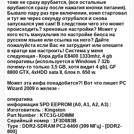
тоже не сразу врубается, (все остальные
врубаются сразу после нажатия кнопки питания).
Бывало пару раз при включении, комп стартовал
и тут же через секунду отрубался и снова
запускался уже сам! В следствии чего это может
происходить? хреновые настройки? Может у
кого есть мануальчик по настройке биоса на
русском языке или ссылка на него? Дайте
пожалуйста если Вас не затруднит или опешите
в кратце как настроить! Система у меня
следующая - Кора дуба E8400 1333mhz, 4 gb
оперативы (используется в Windows 7 32b
почему-то только 3,5 GB, хотя видит 4 gb), GF
8800 GTX, 4хHDD sata II, блок п. 650 w.
Может эта инфа понадобится?! Вот что пишет PC
Wizard 2009 о железе -
оператива
информация SPD EEPROM (A0, А1, А2, А3) :
Изготовитель : Kingston
Part Number : KTC1G-UDIMM
Серийный номер : 1F3D883B
Type : DDR2-SDRAM PC2-6400 (399 МГц) - [DDR2-
800]