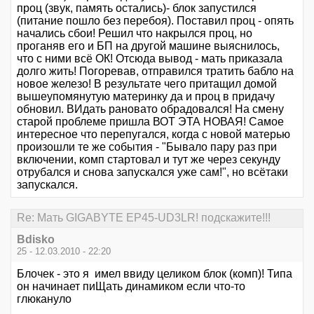
проц (звук, память остались)- блок запустился
(питание пошло без перебоя). Поставил проц - опять
начались сбои! Решил что накрылся проц, но
проганяв его и БП на другой машине выяснилось,
что с ними всё ОК! Отсюда вывод - мать приказала
долго жить! Погоревав, отправился тратить бабло на
новое железо! В результате чего притащил домой
вышеупомянутую материнку да и проц в придачу
обновил. ВИдать рановато обрадовался! На смену
старой проблеме пришла ВОТ ЭТА НОВАЯ! Самое
интересное что перепугался, когда с новой матерью
произошли те же события - "Бывало пару раз при
включении, комп стартовал и тут же через секунду
отрубался и снова запускался уже сам!", но всётаки
запускался.
Re: Мать GIGABYTE EP45-UD3LR! подскажите!!!
Bdisko
25 - 12.03.2010 - 22:20
Блочек - это я имел ввиду целиком блок (комп)! Типа
он начинает пиЩать динамиком если что-то
глюкануло