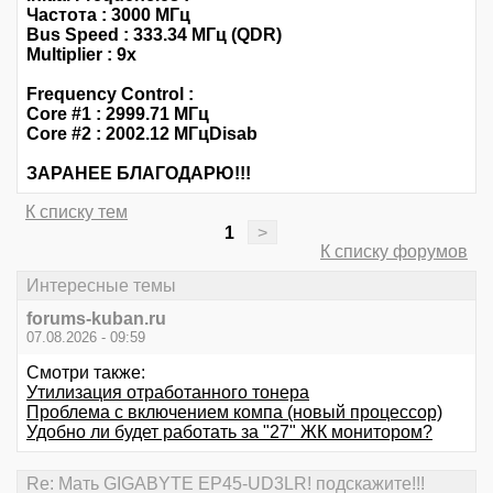
Частота : 3000 МГц
Bus Speed : 333.34 МГц (QDR)
Multiplier : 9x
Frequency Control :
Core #1 : 2999.71 МГц
Core #2 : 2002.12 МГцDisab
ЗАРАНЕЕ БЛАГОДАРЮ!!!
К списку тем
1
>
К списку форумов
Интересные темы
forums-kuban.ru
07.08.2026 - 09:59
Смотри также:
Утилизация отработанного тонера
Проблема с включением компа (новый процессор)
Удобно ли будет работать за "27" ЖК монитором?
Re: Мать GIGABYTE EP45-UD3LR! подскажите!!!