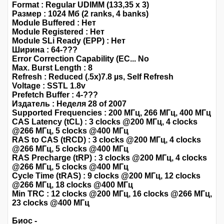
Format : Regular UDIMM (133,35 x 3)
Размер : 1024 Мб (2 ranks, 4 banks)
Module Buffered : Нет
Module Registered : Нет
Module SLi Ready (EPP) : Нет
Ширина : 64-???
Error Correction Capability (EC... No
Max. Burst Length : 8
Refresh : Reduced (.5x)7.8 µs, Self Refresh
Voltage : SSTL 1.8v
Prefetch Buffer : 4-???
Издатель : Неделя 28 of 2007
Supported Frequencies : 200 МГц, 266 МГц, 400 МГц
CAS Latency (tCL) : 3 clocks @200 МГц, 4 clocks
@266 МГц, 5 clocks @400 МГц
RAS to CAS (tRCD) : 3 clocks @200 МГц, 4 clocks
@266 МГц, 5 clocks @400 МГц
RAS Precharge (tRP) : 3 clocks @200 МГц, 4 clocks
@266 МГц, 5 clocks @400 МГц
Cycle Time (tRAS) : 9 clocks @200 МГц, 12 clocks
@266 МГц, 18 clocks @400 МГц
Min TRC : 12 clocks @200 МГц, 16 clocks @266 МГц,
23 clocks @400 МГц
Биос -