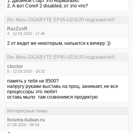
1. Двойной старт это нормально.
2. А вот Core# 2 disabled, от это что?
Re: Мать GIGABYTE EP45-UD3LR! подскажите!!!
RazZzoR
4 - 12.03.2010 - 17:46
2 от ведет же некоторым, напьются к вечеру :))
Re: Мать GIGABYTE EP45-UD3LR! подскажите!!!
cloctor
5 - 12.03.2010 - 18:32
память у тебя не 8500?
напругу руками выставь на проц, занижает, не все
процессоры это любят
оставь мыло там созвонимся продиктую
Интересные темы
forums-kuban.ru
07.08.2026 - 09:59