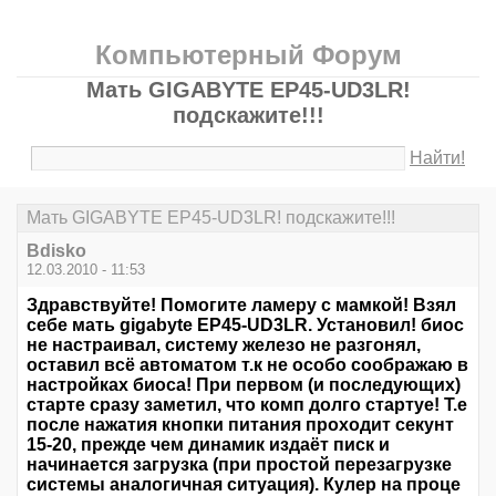
Компьютерный Форум
Мать GIGABYTE EP45-UD3LR!
подскажите!!!
Найти!
Мать GIGABYTE EP45-UD3LR! подскажите!!!
Bdisko
12.03.2010 - 11:53
Здравствуйте! Помогите ламеру с мамкой! Взял
себе мать gigabyte EP45-UD3LR. Установил! биос
не настраивал, систему железо не разгонял,
оставил всё автоматом т.к не особо соображаю в
настройках биоса! При первом (и последующих)
старте сразу заметил, что комп долго стартуе! Т.е
после нажатия кнопки питания проходит секунт
15-20, прежде чем динамик издаёт писк и
начинается загрузка (при простой перезагрузке
системы аналогичная ситуация). Кулер на проце