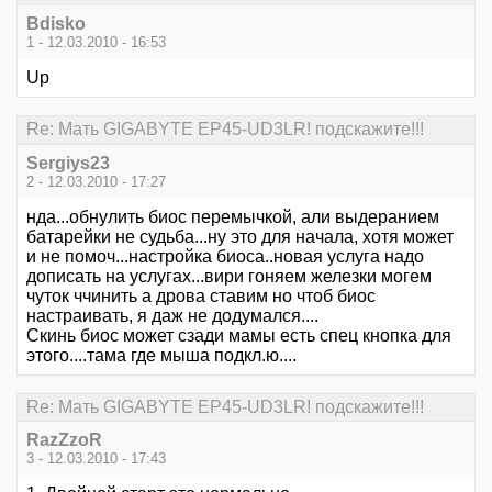
Bdisko
1 - 12.03.2010 - 16:53
Up
Re: Мать GIGABYTE EP45-UD3LR! подскажите!!!
Sergiys23
2 - 12.03.2010 - 17:27
нда...обнулить биос перемычкой, али выдеранием
батарейки не судьба...ну это для начала, хотя может
и не помоч...настройка биоса..новая услуга надо
дописать на услугах...вири гоняем железки могем
чуток ччинить а дрова ставим но чтоб биос
настраивать, я даж не додумался....
Скинь биос может сзади мамы есть спец кнопка для
этого....тама где мыша подкл.ю....
Re: Мать GIGABYTE EP45-UD3LR! подскажите!!!
RazZzoR
3 - 12.03.2010 - 17:43