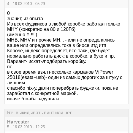
4 - 16.03.2010 - 05:29
0
значит, из опыта
Из всех фуджиков в любой коробке работал только
MHY (конкретно на 80 и 120Гб)
(именно Y !!!!)
MHB, MHV и прочие MH... - или не определялись
ваще или определялись тока в биосе итд итп
Короче, индекс определяет, все-таки, где будет
нормально работать диск: в коробке, в буке и пр.
Вариант- искать/подбирать коробку.
пс.
в свое время взял несколько карманов ViPower
25018(esata+usb)- один из самых дорогих за штуку с
лишним
спасибо nix-у, дали поперебрать фуджики, пока не
заработал с конкретной маркой.
иначе б жаба задушила
Re: выкидывать винт или нет.
Harvester
5 - 16.03.2010 - 12:25