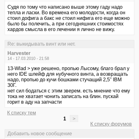
Судя по тому что написано выше этому гаду надо
тепла и ласки. Во времена его молодости, когда он
стоил дофига а бакс не стоил нифига его еще можно
было бы полечить, а при сегодняшних стоимостях
хардов смысла в его лечении я лично не вижу.
Re: выкидывать винт или нет.
Harvester
14 - 17.03.2010 - 21:58
13-Wlad > уже решено, пропью Лысому, благо брал у
него IDE шлейф для нубучного винта, а возвращать
надо, пропью до кучи бошками стучащий 2,5" IBM
30Г.
нет сил бодаться с этим зверем. есть мнение что ему
тока не хватает чонить записать на блин. пускай
горит в аду на запчасти
К списку тем
1
>
К списку форумов
Добавить новое сообщение