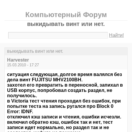
Компьютерный Форум
выкидывать винт или нет.
Найти!
выкидывать винт или нет.
Harvester
15.03.2010 - 17:27
ситуация следующая, долгое время валялся без
дела винт FUJITSU MHV2100BH.
захотел его превратить в переносной, запихал в
USB корпуc, попробовал создать раздел, не
получилось.
в Victoria тест чтения проходил без ошибок, при
попытке теста на запись ругался про Block 0
Error: IDNF.
отключил кэш записи и чтения, ошибки исчезли.
включил обратно кэш, ошибок так и нет, тест
записи идет нормально, но раздел так и не