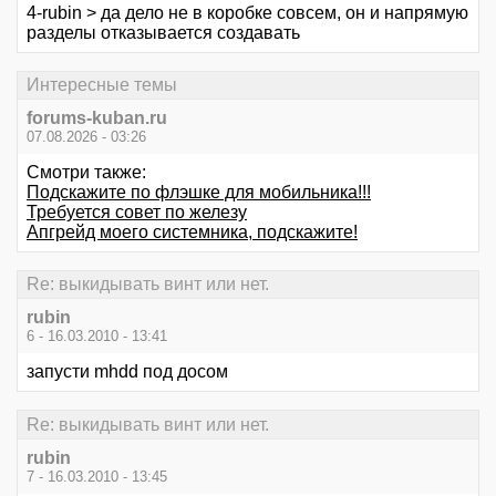
4-rubin > да дело не в коробке совсем, он и напрямую
разделы отказывается создавать
Интересные темы
forums-kuban.ru
07.08.2026 - 03:26
Смотри также:
Подскажите по флэшке для мобильника!!!
Требуется совет по железу
Апгрейд моего системника, подскажите!
Re: выкидывать винт или нет.
rubin
6 - 16.03.2010 - 13:41
запусти mhdd под досом
Re: выкидывать винт или нет.
rubin
7 - 16.03.2010 - 13:45