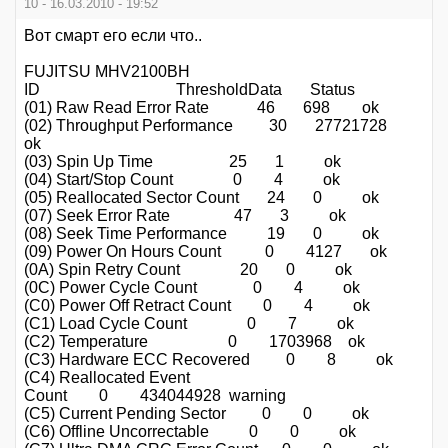
10 - 16.03.2010 - 19:52
Вот смарт его если что..
FUJITSU MHV2100BH
ID ThresholdData Status
(01) Raw Read Error Rate 46 698 ok
(02) Throughput Performance 30 27721728
ok
(03) Spin Up Time 25 1 ok
(04) Start/Stop Count 0 4 ok
(05) Reallocated Sector Count 24 0 ok
(07) Seek Error Rate 47 3 ok
(08) Seek Time Performance 19 0 ok
(09) Power On Hours Count 0 4127 ok
(0A) Spin Retry Count 20 0 ok
(0C) Power Cycle Count 0 4 ok
(C0) Power Off Retract Count 0 4 ok
(C1) Load Cycle Count 0 7 ok
(C2) Temperature 0 1703968 ok
(C3) Hardware ECC Recovered 0 8 ok
(C4) Reallocated Event
Count 0 434044928 warning
(C5) Current Pending Sector 0 0 ok
(C6) Offline Uncorrectable 0 0 ok