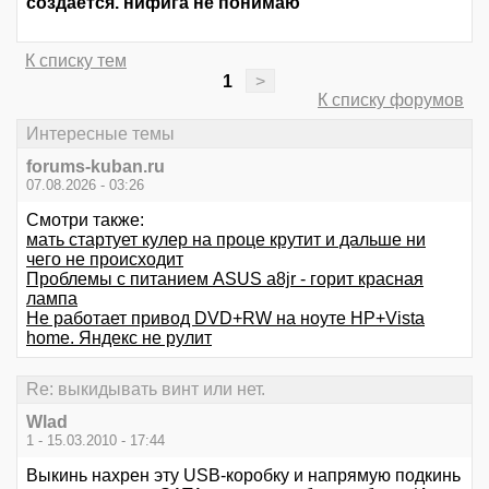
создается. нифига не понимаю
К списку тем
1
>
К списку форумов
Интересные темы
forums-kuban.ru
07.08.2026 - 03:26
Смотри также:
мать стартует кулер на проце крутит и дальше ни
чего не происходит
Проблемы с питанием ASUS a8jr - горит красная
лампа
Не работает привод DVD+RW на ноуте HP+Vista
home. Яндекс не рулит
Re: выкидывать винт или нет.
Wlad
1 - 15.03.2010 - 17:44
Выкинь нахрен эту USB-коробку и напрямую подкинь