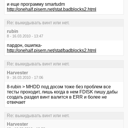
и еще программу smartudm
http://onehalf.pisem.net/stat.badblocks2.html
Re: выкидывать винт или нет.
rubin
8 - 16.03.2010 - 13:47
пардон, ошипка-
http://onehalf.pisem.net/stat/badblocks2.html
Re: выкидывать винт или нет.
Harvester
9 - 16.03.2010 - 17:06
8-rubin > MHDD под досом тоже без проблем все
тесты проходит, лишь когда в нем FDISK пишу дабы
создать раздел винт валится в ERR и более не
отвечает
Re: выкидывать винт или нет.
Harvester