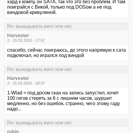
хард к компу, он SATA, так что это без проблем. И там
поиграйся с Викой, только под DOSом а не под
виндовой кривулиной.
Re: выкидывать винт или нет.
Harvester
2 - 15.03.2010 - 17:57
спасибо, сейчас поиграюсь, до этого напрямую к сата
подключал, но игрался под виндой
Re: выкидывать винт или нет.
Harvester
3 - 15.03.2010 - 18:47
1-Wlad > под досом скан на запись запустил, хочет
100 гигов стереть за 6 с лишним часов, шуршит
медленно, но без ошибок, странно, чего этому гаду
надо...
Re: выкидывать винт или нет.
rubin