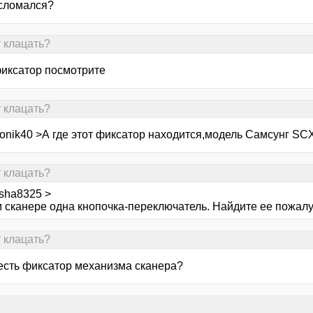
сломался?
т клацать?
фиксатор посмотрите
т клацать?
ronik40 >А где этот фиксатор находится,модель Самсунг SC
т клацать?
sha8325 >
м сканере одна кнопочка-переключатель. Найдите ее пожалу
т клацать?
есть фиксатор механизма сканера?