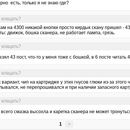
рно есть, только я не знаю где?
т клацать?
там на 4300 никакой кнопки просто кирдык скану пришел - 43(
ы: движок, бошка сканера, не работает лампа, грязь.
т клацать?
 взял 43 пост, что-то у меня тоже с бошкой, в 6 посте читать
т клацать?
 вариант, чип на картридже у этих гнусов глюки из-за этого
лывался, не перепрошивался и при наличии запасного карт
т клацать?
всего смазка высохла и каретка сканера не может тронуться
1
>