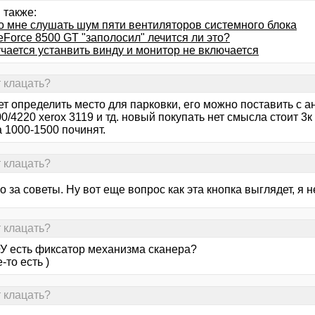
 также:
о мне слушать шум пяти вентиляторов системного блока
Force 8500 GT "заполосил" лечится ли это?
чается устанвить винду и монитор не включается
т клацать?
ет определить место для парковки, его можно поставить с 
0/4220 xerox 3119 и тд. новый покупать нет смысла стоит 3к
а 1000-1500 починят.
т клацать?
 за советы. Ну вот еще вопрос как эта кнопка выглядет, я не
т клацать?
У есть фиксатор механизма сканера?
то есть )
т клацать?