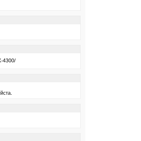
X-4300/
йста.