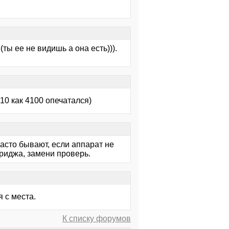
ты ее не видишь а она есть))).
 410 как 4100 опечатался)
 часто бывают, если аппарат не
риджа, замени проверь.
 с места.
К списку форумов