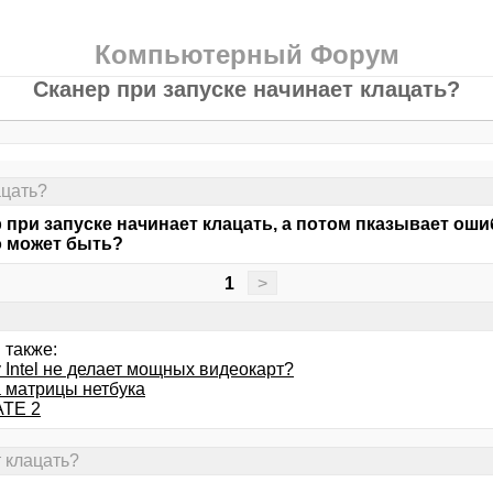
Компьютерный Форум
Сканер при запуске начинает клацать?
ацать?
 при запуске начинает клацать, а потом пказывает оши
о может быть?
1
>
 также:
 Intel не делает мощных видеокарт?
 матрицы нетбука
TE 2
т клацать?