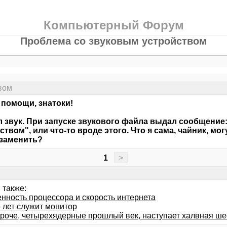
Компьютерный Форум
Проблема со звуковым устройством
вом
помощи, знатоки!
 звук. При запуске звукового файла выдал сообщение
ством", или что-то вроде этого. Что я сама, чайник, мо
заменить?
1
>
 также:
енность процессора и скорость интернета
 лет служит монитор
ороче, четырехядерные прошлый век, наступает халвная ше