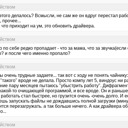
ойством
этого делалось? Всмысли, не сам же он вдруг перестал раб
 прочее...
что приходит на ум, это обновить драйвера.
ойством
о по себе редко пропадает - что за мама, что за звучка(если 
о? и после чего именно пропало?
ойством
 очень трудные задаете... так вот с ходу не понять чайнику:)
"такого" вроде не делала. Просто компу лет 5, виндоус ни 
ние пару месяцев пытаюсь "убыстрить работу". Дифрагмен
какой-то очищающей программой, и все вроде. Он и раньше 
работать стал быстрее, но грузится очень -очень долго. И е
шь запускать файлы не дождавшись полной загрузки (минут 1
тся перезагружать. а так больше ничего. А как драйвера о
о...
ойством