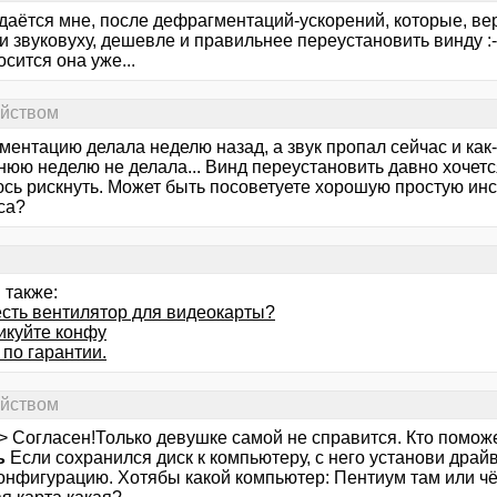
сдаётся мне, после дефрагментаций-ускорений, которые, ве
и звуковуху, дешевле и правильнее переустановить винду :-
осится она уже...
ойством
ентацию делала неделю назад, а звук пропал сейчас и как-
юю неделю не делала... Винд переустановить давно хочется
юсь рискнуть. Может быть посоветуете хорошую простую ин
са?
 также:
есть вентилятор для видеокарты?
икуйте конфу
по гарантии.
ойством
> Согласен!Только девушке самой не справится. Кто поможет
ь
Если сохранился диск к компьютеру, с него установи драйве
конфигурацию. Хотябы какой компьютер: Пентиум там или чё