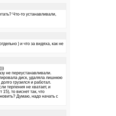
отать? Что-то устанавливали,
отдельно ) и что за видяха, как не
))
разу не переустанавливали.
тировала диск, удаляла лишнюю
долго грузился и работал.
сли терпения не хватает, и
5), то виснет так, что
бновить? Думаю, надо начать с