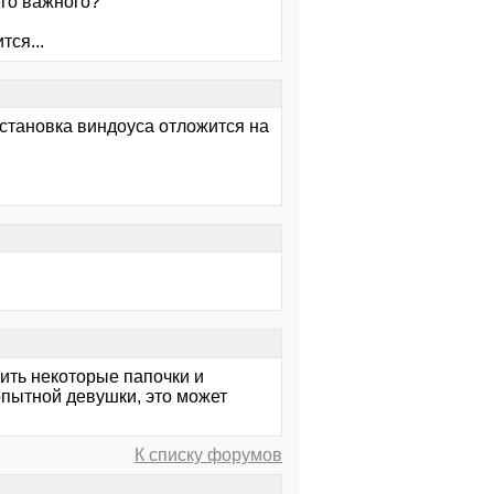
его важного?
тся...
еустановка виндоуса отложится на
лить некоторые папочки и
опытной девушки, это может
К списку форумов