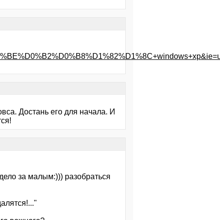
E%D0%B2%D0%B8%D1%82%D1%8C+windows+xp&ie=ut
вса. Достань его для начала. И
ся!
 дело за малым:))) разобраться
лятся!..."