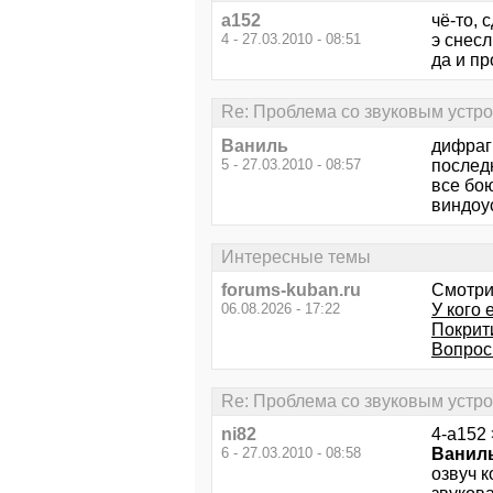
a152
чё-то, 
4 - 27.03.2010 - 08:51
э снесл
да и пр
Re: Проблема со звуковым устр
Ваниль
дифрагм
5 - 27.03.2010 - 08:57
последн
все бо
виндоу
Интересные темы
forums-kuban.ru
Смотри
06.08.2026 - 17:22
У кого 
Покрит
Вопрос 
Re: Проблема со звуковым устр
ni82
4-a152 
6 - 27.03.2010 - 08:58
Ванил
озвуч 