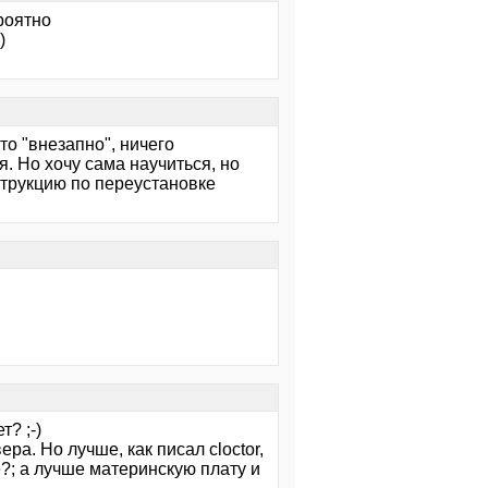
роятно
)
то "внезапно", ничего
. Но хочу сама научиться, но
струкцию по переустановке
? ;-)
ра. Но лучше, как писал cloctor,
?; а лучше материнскую плату и