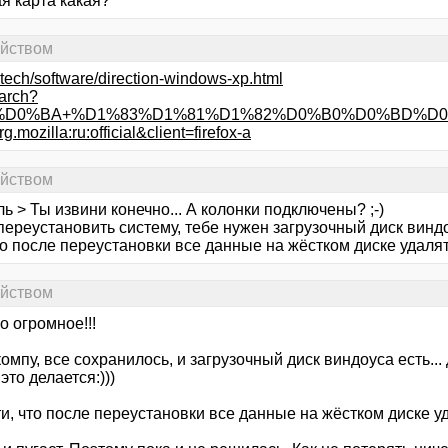
я карта какая?
ойством
i-tech/software/direction-windows-xp.html
earch?
D0%BA+%D1%83%D1%81%D1%82%D0%B0%D0%BD%D0%B
.mozilla:ru:official&client=firefox-a
ойством
ь > Ты извини конечно... А колонки подключены? ;-)
ереустановить систему, тебе нужен загрузочный диск виндо
то после переустановки все данные на жёстком диске удалят
ойством
 огромное!!!
компу, все сохранилось, и загрузочный диск виндоуса есть...
 это делается:)))
чти, что после переустановки все данные на жёстком диске уда