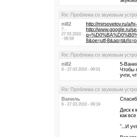
звукова
Re: Проблема со звуковым устр
ni82
http://mirsovetov.ru/a/h
7 -
http://www.google.ru/s
27.03.2010
q=%D0%BA%D0%B0%
- 08:59
8&oe=utf-8&aq=t&rls=org
Re: Проблема со звуковым устр
ni82
5-Ванил
8 - 27.03.2010 - 09:01
Чтобы п
учти, ч
Re: Проблема со звуковым устр
Ваниль
Спасибо
9 - 27.03.2010 - 09:19
Диск к 
как все
"...И у