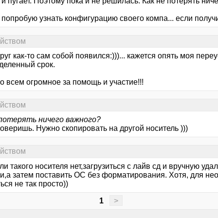
 и пугает. Поэтому пока и не решилась. Как не потерять нич
попробую узнать конфигурацию своего компа... если получи
ойством
руг как-то сам собой появился:)))... кажется опять моя пер
деленный срок.
 всем огромное за помощь и участие!!!
ойством
 потерять ничего важного?
оверишь. Нужно скопировать на другой носитель )))
ойством
ли такого носителя нет,загрузиться с лайв сд и вручную уда
и,а затем поставить ОС без форматирования. Хотя, для не
ься не так просто))
1
>