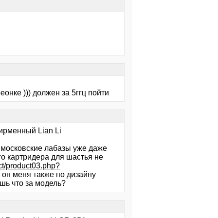
онке ))) должен за 5ггц пойти
ирменный Lian Li
 московские лабазы уже даже
ого картридера для шастья не
uct/product03.php?
, он меня также по дизайну
ешь что за модель?