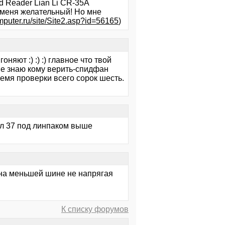
d Reader Lian Li CR-35A
я меня желательный! Но мне
mputer.ru/site/Site2.asp?id=56165
)
няют :) :) :) главное что твой
 Не знаю кому верить-спидфан
емя проверки всего сорок шесть.
л 37 под линпаком выше
т на меньшей шине не напрягая
я
К списку форумов