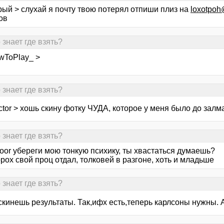
рый > слухай я почту твою потерял отпиши плиз на
loxotpo
ов
 знает где взять?
wToPlay_ >
 знает где взять?
ctor > хошь скину фотку ЧУДА, которое у меня было до залм
 знает где взять?
oor убереги мою тонкую психику, ты хвастаться думаешь?
ох свой проц отдал, толковей в разгоне, хоть и младьше
 знает где взять?
скинешь результаты. Так,ифх есть,теперь карлсоны нужны. А