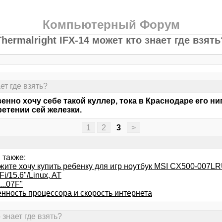
Компьютерный Форум
Thermalright IFX-14 может кто знает где взять
ет где взять?
енно хочу себе такой куллер, тока в Краснодаре его ни
етении сей железки.
1
2
3
>
 также:
жите хочу купить ребенку для игр ноутбук MSI CX500-007L
i/15.6"/Linux, AT
..07F"
енность процессора и скорость интернета
 знает где взять?