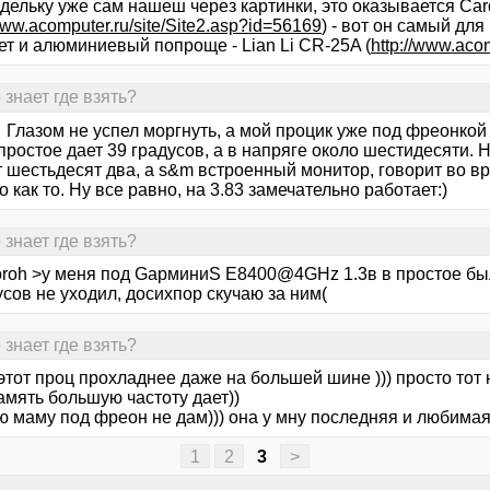
дельку уже сам нашеш через картинки, это оказывается Car
/www.acomputer.ru/site/Site2.asp?id=56169
) - вот он самый дл
ет и алюминиевый попроще - Lian Li CR-25A (
http://www.aco
 знает где взять?
, Глазом не успел моргнуть, а мой процик уже под фреонкой го
простое дает 39 градусов, а в напряге около шестидесяти.
 шестьдесят два, а s&m встроенный монитор, говорит во вр
 как то. Ну все равно, на 3.83 замечательно работает:)
 знает где взять?
oroh >у меня под GарминиS Е8400@4GHz 1.3в в простое бы
сов не уходил, досихпор скучаю за ним(
 знает где взять?
 этот проц прохладнее даже на большей шине ))) просто то
амять большую частоту дает))
ю маму под фреон не дам))) она у мну последняя и любима
1
2
3
>