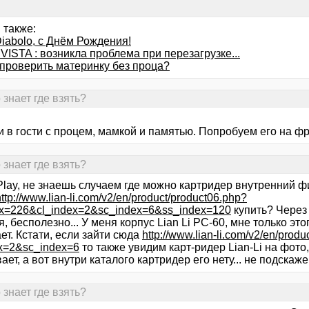
 также:
iabolo, с Днём Рождения!
 VISTA : возникла проблема при перезагрузке...
проверить материнку без проца?
 знает где взять?
 в гости с процем, мамкой и памятью. Попробуем его на фре
 знает где взять?
lay, не знаешь случаем где можно картридер внутренний ф
http://www.lian-li.com/v2/en/product/product06.php?
ex=226&cl_index=2&sc_index=6&ss_index=120
купить? Через
, бесполезно... У меня корпус Lian Li PC-60, мне только эт
ет. Кстати, если зайти сюда
http://www.lian-li.com/v2/en/prod
ex=2&sc_index=6
то также увидим карт-ридер Lian-Li на фото
ает, а вот внутри каталого картридер его нету... не подскаж
 знает где взять?