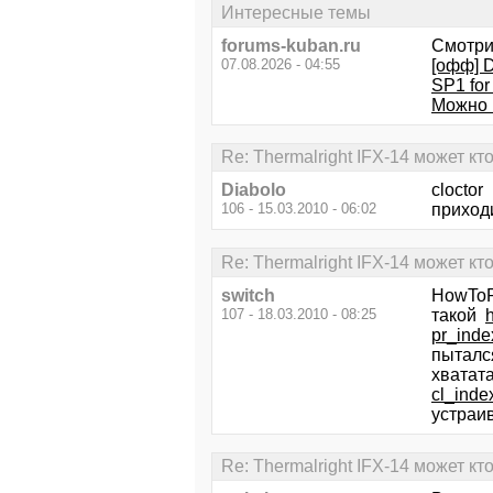
Интересные темы
forums-kuban.ru
Смотри
07.08.2026 - 04:55
[офф] D
SP1 for
Можно 
Re: Thermalright IFX-14 может кто
Diabolo
cloctor
106 - 15.03.2010 - 06:02
приходи
Re: Thermalright IFX-14 может кто
switch
HowToP
107 - 18.03.2010 - 08:25
такой
pr_ind
пытался
хватата
cl_ind
устраив
Re: Thermalright IFX-14 может кто