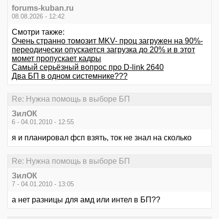
forums-kuban.ru
08.08.2026 - 12:42
Смотри также:
Очень странно томозит MKV- проц загружен на 90%-
переодически опускается загрузка до 20% и в этот
момет пропускает кадры
Самый серьёзный вопрос про D-link 2640
Два БП в одном системнике???
Re: Нужна помощь в выборе БП
ЗилОК
6 - 04.01.2010 - 12:55
я и планировал фсп взять, ток не знал на сколько
Re: Нужна помощь в выборе БП
ЗилОК
7 - 04.01.2010 - 13:05
а нет разницы для амд или интел в БП??