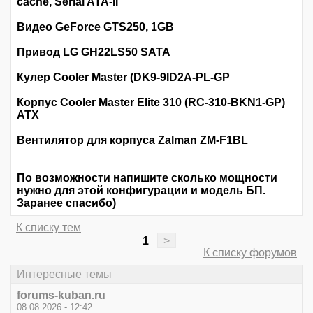
cache, Serial ATA-II
Видео GeForce GTS250, 1GB
Привод LG GH22LS50 SATA
Кулер Cooler Master (DK9-9ID2A-PL-GP
Корпус Cooler Master Elite 310 (RC-310-BKN1-GP)
ATX
Вентилятор для корпуса Zalman ZM-F1BL
По возможности напишите сколько мощности
нужно для этой конфигурации и модель БП.
Заранее спасибо)
К списку тем
1
>
К списку форумов
Интересные темы
forums-kuban.ru
08.08.2026 - 12:42