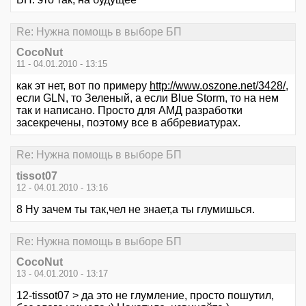
Re: Нужна помощь в выборе БП
CocoNut
11 - 04.01.2010 - 13:15
как эт нет, вот по примеру
http://www.oszone.net/3428/
,
если GLN, то Зеленый, а если Blue Storm, то на нем
так и написано. Просто для АМД разработки
засекречены, поэтому все в аббревиатурах.
Re: Нужна помощь в выборе БП
tissot07
12 - 04.01.2010 - 13:16
8 Ну зачем ты так,чел не знает,а ты глумишься.
Re: Нужна помощь в выборе БП
CocoNut
13 - 04.01.2010 - 13:17
12-tissot07 > да это не глумление, просто пошутил,