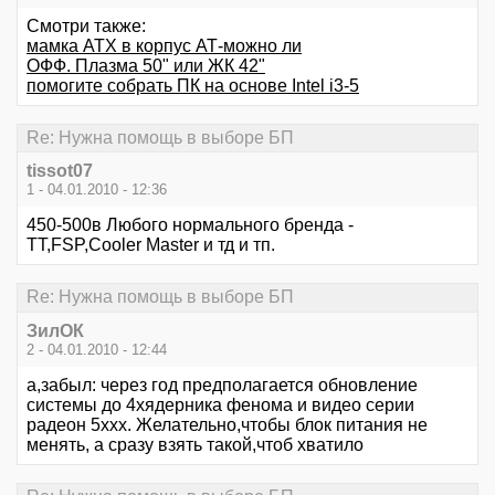
Смотри также:
мамка АТХ в корпус АТ-можно ли
ОФФ. Плазма 50" или ЖК 42"
помогите собрать ПК на основе Intel i3-5
Re: Нужна помощь в выборе БП
tissot07
1 - 04.01.2010 - 12:36
450-500в Любого нормального бренда -
ТТ,FSP,Cooler Master и тд и тп.
Re: Нужна помощь в выборе БП
ЗилОК
2 - 04.01.2010 - 12:44
а,забыл: через год предполагается обновление
системы до 4хядерника фенома и видео серии
радеон 5xxx. Желательно,чтобы блок питания не
менять, а сразу взять такой,чтоб хватило