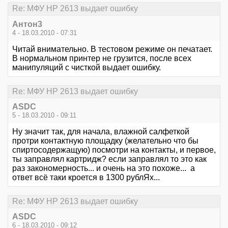
Re: МФУ HP 2613 выдает ошибку
Антон3
4 - 18.03.2010 - 07:31
Читай внимательно. В тестовом режиме он печатает.
В нормальном принтер не грузится, после всех
манипуляций с чисткой выдает ошибку.
Re: МФУ HP 2613 выдает ошибку
ASDC
5 - 18.03.2010 - 09:11
Ну значит так, для начала, влажной салфеткой
протри контактную площадку (желательно что бы
спиртосодержащую) посмотри на контакты, и первое,
ты заправлял картридж? если заправлял то это как
раз закономерность... и очень на это похоже... а
ответ всё таки кроется в 1300 рублЯх...
Re: МФУ HP 2613 выдает ошибку
ASDC
6 - 18.03.2010 - 09:12