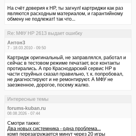
На счёт доверия к НР, ты загнул! картриджи как раз
являются расходным материалом, и гарантийному
обмену не подлежат! так что...
Re: МФУ HP 2613 выдает ошибку
Антон3
7 - 18.03.2010 - 09:50
Картридж оригинальный, не заправлялся, работал и
сейчас в тестовом режиме печатает, все контакты
протирались. А про Краснодарский сервис HP в
части струйных сказал правильно, т. к. попробовал,
не диагностируют и не ремонтируют. А МФУ не
заезженное, дорогое, посему жалко.
Интересные темы
forums-kuban.ru
08.08.2026 - 07:44
Смотри также:
Два новых системника - одна проблема...
комп перезагружается минут через 20 игры