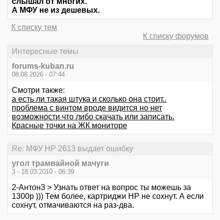
слышал от многих.
А МФУ не из дешевых.
К списку тем
К списку форумов
Интересные темы
forums-kuban.ru
08.08.2026 - 07:44
Смотри также:
а есть ли такая штука и сколько она стоит..
проблема с винтом вроде видится но нет
возможности что либо скачать или записать.
Красные точки на ЖК мониторе
Re: МФУ HP 2613 выдает ошибку
угол трамвайной мачуги
3 - 18.03.2010 - 06:39
2-Антон3 > Узнать ответ на вопрос ты можешь за
1300р ))) Тем более, картриджи НР не сохнут. А если
сохнут, отмачиваются на раз-два.