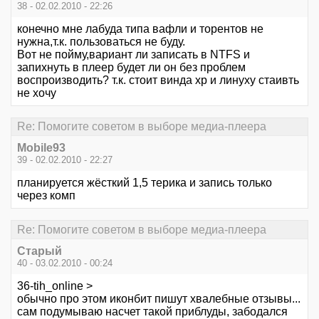
38 - 02.02.2010 - 22:26
конечно мне лабуда типа вафли и торентов не
нужна,т.к. пользоваться не буду.
Вот не пойму,вариант ли записать в NTFS и
запихнуть в плеер будет ли он без проблем
воспроизводить? т.к. стоит винда хр и линуху стаивть
не хочу
Re: Помогите советом в выборе медиа-плеера
Mobile93
39 - 02.02.2010 - 22:27
планируется жёсткий 1,5 терика и запись только
через комп
Re: Помогите советом в выборе медиа-плеера
Старый
40 - 03.02.2010 - 00:24
36-tih_online >
обычно про этом иконбит пишут хвалебные отзывы...
сам подумываю насчет такой приблуды, забодался