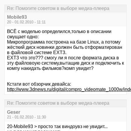
Re: Помогите советом в выборе медиа-плеера
Mobile93
20 - 01.02.2010 - 11:11
ВСЁ с моделью определился,только в описании
смущает одно:
Микропрограмма построена на базе Linux, а потому
жёсткий диск новинки должен быть отформатирован
в файловой системе EXT3.
EXT3 что это??? смогу ли я после формата диска в
эту файловоую систему,вытащив диск и подключить к
компу накидать фильмов?комп увидит?
Кстати вот обзорчик девайса:
http://www.3dnews.ru/digital/compro_videomate_1000w/ind
Re: Помогите советом в выборе медиа-плеера
Geser
21 - 01.02.2010 - 11:30
20-Mobile93 > просто так виндоувз не увидит...