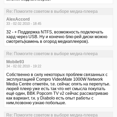
Re: Помогите советом в выборе медиа-плеера
AlexAccord
33 - 02.02.2010 - 18:45
32 - + Поддержка NTFS, возможность подключать
хард через USB. Ну и конечно блю-рей диски можно
смотреть(камень в огород медиаплееров).
Re: Помогите советом в выборе медиа-плеера
Mobile93
34 - 02.02.2010 - 19:22
Собственно в силу некоторых проблем связанных с
эксплуатацией Compro VideoMate 1000W Network
Media Centre отметён, т.е. сейчас опять на перепутье.
люрей плеер уже есть так что нет смысла покупать
ещё один, BBK Popcorn TV v2 сейчас рассматриваю
как вариант, т.к. у Diabolo есть опыт работы с
ним,позвоню узнаю побольше.
Re: Помогите советом в выборе медиа-плеера