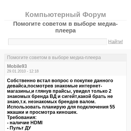
Компьютерный Форум
Помогите советом в выборе медиа-
плеера
Найти!
Помогите советом в выборе медиа-плеера
Mobile93
29.01.2010 - 12:18
Собственно встал вопрос о покупке данного
девайса,посмотрев знакомые интернет-
магазины,и глянув прайсы, увидел только 2
знакомых бренда ВД и сигейт,какой брать не
знаю,т.к. незнакомых брендов валом.
Использовать планирую для подключения 55
жкашки и просмотра киношек.
Требования:
- наличие HDMI
- Пульт ДУ