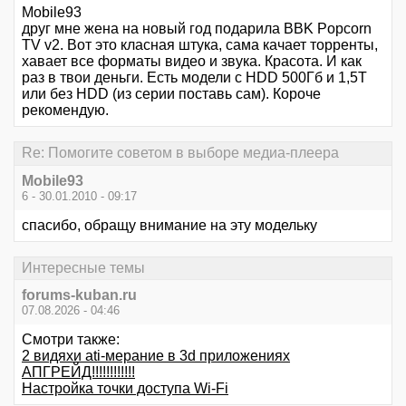
Mobile93
друг мне жена на новый год подарила BBK Popcorn
TV v2. Вот это класная штука, сама качает торренты,
хавает все форматы видео и звука. Красота. И как
раз в твои деньги. Есть модели с HDD 500Гб и 1,5Т
или без HDD (из серии поставь сам). Короче
рекомендую.
Re: Помогите советом в выборе медиа-плеера
Mobile93
6 - 30.01.2010 - 09:17
спасибо, обращу внимание на эту модельку
Интересные темы
forums-kuban.ru
07.08.2026 - 04:46
Смотри также:
2 видяхи ati-мерание в 3d приложениях
АПГРЕЙД!!!!!!!!!!!!
Настройка точки доступа Wi-Fi