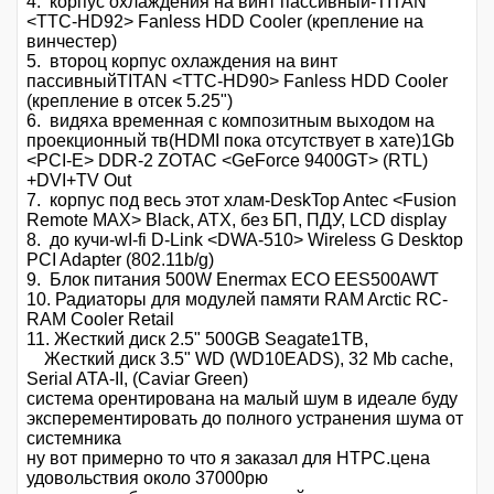
4. корпус охлаждения на винт пассивный-TITAN
<TTC-HD92> Fanless HDD Cooler (крепление на
винчестер)
5. второц корпус охлаждения на винт
пассивныйTITAN <TTC-HD90> Fanless HDD Cooler
(крепление в отсек 5.25")
6. видяха временная с композитным выходом на
проекционный тв(HDMI пока отсутствует в хате)1Gb
<PCI-E> DDR-2 ZOTAC <GeForce 9400GT> (RTL)
+DVI+TV Out
7. корпус под весь этот хлам-DeskTop Antec <Fusion
Remote MAX> Black, ATX, без БП, ПДУ, LCD display
8. до кучи-wI-fi D-Link <DWA-510> Wireless G Desktop
PCI Adapter (802.11b/g)
9. Блок питания 500W Enermax ECO EES500AWT
10. Радиаторы для модулей памяти RAM Arctic RC-
RAM Cooler Retail
11. Жесткий диск 2.5" 500GB Seagate1TB,
Жесткий диск 3.5" WD (WD10EADS), 32 Mb cache,
Serial ATA-II, (Caviar Green)
система орентирована на малый шум в идеале буду
эксперементировать до полного устранения шума от
системника
ну вот примерно то что я заказал для HTPC.цена
удовольствия около 37000рю