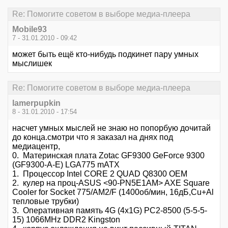
Re: Помогите советом в выборе медиа-плеера
Mobile93
7 - 31.01.2010 - 09:42
может быть ещё кто-нибудь подкинет пару умных
мыслишек
Re: Помогите советом в выборе медиа-плеера
lamerpupkin
8 - 31.01.2010 - 17:54
насчет умных мыслей не знаю но попорбую дочитай
до конца.смотри что я заказал на днях под
медиацентр,
0. Материнская плата Zotac GF9300 GeForce 9300
(GF9300-A-E) LGA775 mATX
1. Процессор Intel CORE 2 QUAD Q8300 OEM
2. кулер на проц-ASUS <90-PN5E1AM> AXE Square
Cooler for Socket 775/AM2/F (1400об/мин, 16дБ,Cu+Al
тепловые трубки)
3. Оперативная память 4G (4x1G) PC2-8500 (5-5-5-
15) 1066MHz DDR2 Kingston