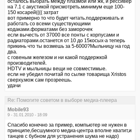
осталось выбрать между плазмой или жк, и рессивер
на 7.1 с акустикой присмотреть.минимум еще 100-
150 косарей(((( затрат
вот примерно то что будет читать.поддерживать и
работать со всеми существующими
кодаками.форматами без заморочек
если вычесть от 37000 все понты с корпусами и
радиаторами.останется от 10 до 15косых-а теперь
прикинь что ты возмешь за 5-6000?Мыльницу на год
два.
с говеным железом и ни какой поддержкой
производителей.
HDTV и мыльницы вещи не совместимые.
если не убедил почитай по сылке товарища Xristos
сверху.мож сам прозреешь.
удачи
Re: Помогите советом в выборе медиа-плеера
Mobile93
9 - 31.01.2010 - 18:09
Спасибо конечно за пример, компьютер не нужен в
принципе,бесшумного медиа-центра вполне хватит,и
танцев с бубном для устранения шума не надо)