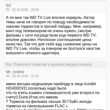
SC
35 - 02.02.2010 - 20:00
А по мне так WD TV Live вполне нормуль. Автор
темы ниче не говорил по поводу необходимости
закачки торрентов и прочей лабуды. Мне, например,
винт под телевизором не очень нужен, смотрю
фильмы с сети посредством еще первого WD TV,
вполне доволен. Неплохое соотношение цена-
качество. Так что для себя жду снижение цены на
WD TV Live, чтобы за плеером не болтался хвостик
внешнего сетевого адаптера.
Re: Помогите советом в выборе медиа-плеера
tih_online
36 - 02.02.2010 - 21:01
имею весьма недешевую приблуду в лице Iconbit
HD400DVD,поскольку надо было
что-то взять взамен сломавшегося( уже второго по
счету!) Dune.Итак,что имеем
? Тормоза на фильмах свыше 30 Гбайт, иногда
тормоза на проигрывании FLAC с