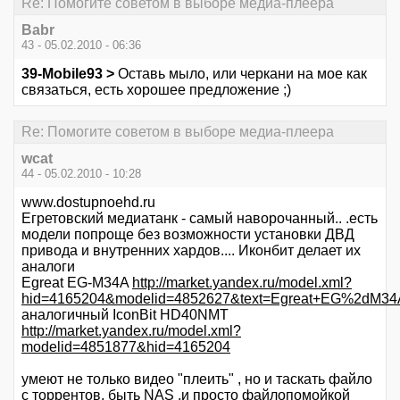
Re: Помогите советом в выборе медиа-плеера
Babr
43 - 05.02.2010 - 06:36
39-Mobile93 >
Оставь мыло, или черкани на мое как
связаться, есть хорошее предложение ;)
Re: Помогите советом в выборе медиа-плеера
wcat
44 - 05.02.2010 - 10:28
www.dostupnoehd.ru
Егретовский медиатанк - самый наворочанный.. .есть
модели попроще без возможности установки ДВД
привода и внутренних хардов.... Иконбит делает их
аналоги
Egreat EG-M34A
http://market.yandex.ru/model.xml?
hid=4165204&modelid=4852627&text=Egreat+EG%2dM3
аналогичный IconBit HD40NMT
http://market.yandex.ru/model.xml?
modelid=4851877&hid=4165204
умеют не только видео "плеить" , но и таскать файло
с торрентов, быть NAS ,и просто файлопомойкой