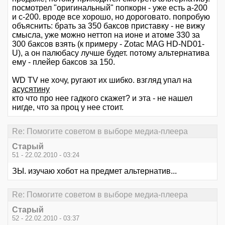
посмотрел "оригинальный" попкорн - уже есть а-200
и с-200. вроде все хорошо, но дороговато. попробую
объяснить: брать за 350 баксов приставку - не вижу
смысла, уже можно неттоп на ионе и атоме 330 за
300 баксов взять (к примеру - Zotac MAG HD-ND01-
U), а он палюбасу лучше будет. потому альтернатива
ему - плейер баксов за 150.
WD TV не хочу, ругают их шибко. взгляд упал на
асусятину
кто что про нее гадкого скажет? и эта - не нашел
нигде, что за проц у нее стоит.
Re: Помогите советом в выборе медиа-плеера
Старый
51 - 22.02.2010 - 03:24
ЗЫ. изучаю хобот на предмет альтернатив...
Re: Помогите советом в выборе медиа-плеера
Старый
52 - 22.02.2010 - 03:37