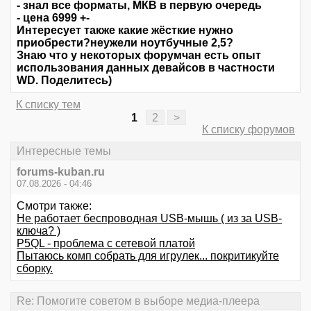
- знал все форматы, МКВ в первую очередь
- цена 6999 +-
Интересует также какие жёсткие нужно
приобрести?неужели ноутбучные 2,5?
Знаю что у некоторых форумчан есть опыт
использования данных девайсов в частности
WD. Поделитесь)
К списку тем
1
2
>
К списку форумов
Интересные темы
forums-kuban.ru
07.08.2026 - 04:46
Смотри также:
Не работает беспроводная USB-мышь ( из за USB-
ключа? )
P5QL - проблема с сетевой платой
Пытаюсь комп собрать для игрулек... покритикуйте
сборку.
Re: Помогите советом в выборе медиа-плеера