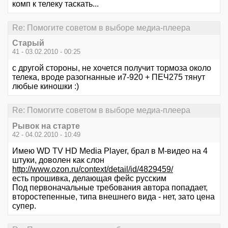
комп к телеку таскать...
Re: Помогите советом в выборе медиа-плеера
Старый
41 - 03.02.2010 - 00:25
с другой стороны, не хочется получит тормоза около
телека, вроде разогнанные и7-920 + ПЕЧ275 тянут
любые киношки :)
Re: Помогите советом в выборе медиа-плеера
Рывок на старте
42 - 04.02.2010 - 10:49
Имею WD TV HD Media Player, брал в М-видео на 4
штуки, доволен как слон
http://www.ozon.ru/context/detail/id/4829459/
есть прошивка, делающая фейс русским
Под первоначальные требования автора попадает,
второстепенные, типа внешнего вида - нет, зато цена
супер.