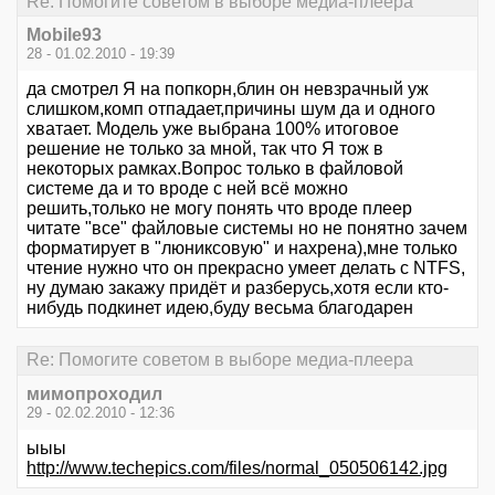
Re: Помогите советом в выборе медиа-плеера
Mobile93
28 - 01.02.2010 - 19:39
да смотрел Я на попкорн,блин он невзрачный уж
слишком,комп отпадает,причины шум да и одного
хватает. Модель уже выбрана 100% итоговое
решение не только за мной, так что Я тож в
некоторых рамках.Вопрос только в файловой
системе да и то вроде с ней всё можно
решить,только не могу понять что вроде плеер
читате "все" файловые системы но не понятно зачем
форматирует в "люниксовую" и нахрена),мне только
чтение нужно что он прекрасно умеет делать c NTFS,
ну думаю закажу придёт и разберусь,хотя если кто-
нибудь подкинет идею,буду весьма благодарен
Re: Помогите советом в выборе медиа-плеера
мимопроходил
29 - 02.02.2010 - 12:36
ыыы
http://www.techepics.com/files/normal_050506142.jpg