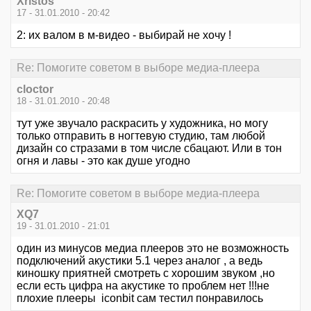
Xristos
17 - 31.01.2010 - 20:42
2: их валом в м-видео - выбирай не хочу !
Re: Помогите советом в выборе медиа-плеера
cloctor
18 - 31.01.2010 - 20:48
тут уже звучало раскрасить у художника, но могу
только отправить в ногтевую студию, там любой
дизайн со стразами в том числе сбацают. Или в тон
огня и лавы - это как душе угодно
Re: Помогите советом в выборе медиа-плеера
XQ7
19 - 31.01.2010 - 21:01
один из минусов медиа плееров это не возможность
подключений акустики 5.1 через аналог , а ведь
киношку приятней смотреть с хорошим звуком ,но
если есть цифра на акустике то проблем нет !!!не
плохие плееры iconbit сам тестил понравилось