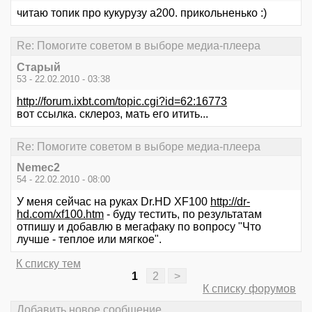
читаю топик про кукурузу а200. прикольненько :)
Re: Помогите советом в выборе медиа-плеера
Старый
53 - 22.02.2010 - 03:38
http://forum.ixbt.com/topic.cgi?id=62:16773
вот ссылка. склероз, мать его итить...
Re: Помогите советом в выборе медиа-плеера
Nemec2
54 - 22.02.2010 - 08:00
У меня сейчас на руках Dr.HD XF100
http://dr-
hd.com/xf100.htm
- буду тестить, по результатам
отпишу и добавлю в мегафаку по вопросу "Что
лучше - теплое или мягкое".
К списку тем
1
2
>
К списку форумов
Добавить новое сообщение