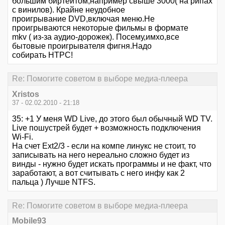
большим биртейтом,например свыше 3000( на рипах
с винилов). Крайне неудобное
проигрывание DVD,включая меню.Не
проигрываются некоторые фильмы в формате
mkv ( из-за аудио-дорожек). Посему,имхо,все
бытовые проигрывателя фигня.Надо
собирать HTPC!
Re: Помогите советом в выборе медиа-плеера
Xristos
37 - 02.02.2010 - 21:18
35: +1 У меня WD Live, до этого был обычный WD TV.
Live пошустрей будет + возможность подключения
Wi-Fi.
На счет Ext2/3 - если на компе линукс не стоит, то
записывать на него нереально сложно будет из
винды - нужно будет искать программы и не факт, что
заработают, а вот считывать с него инфу как 2
пальца ) Лучше NTFS.
Re: Помогите советом в выборе медиа-плеера
Mobile93