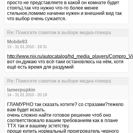
просто не представляете в какой он комнате будет
стоять),так что нужно что-то более менее
стильное,помимо начинки нужен и внешний вид так
что выбор очень сужается.
Re: Помогите советом в выборе медиа-плеера
Mobile93
13 - 31.01.2010 - 19:31
http://www.nix.ru/autocatalog/hd_media_players/Com
вот он,думаю что всё-таки остановлюсь на нём, хотя
ещё есть время для раздумий
Re: Помогите советом в выборе медиа-плеера
lamerpupkin
14 - 31.01.2010 - 20:19
ГЛАМУРНО так сказать хотите? со стразами?тежело
вам будет искать.
очень сложно найти готовое решение чтоб оно
соответствовало вашим требованиям как в плане
ТТХ так и вашему эстетству.
проще купить нормальный проигрователь черного