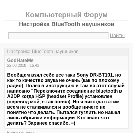
Компьютерный Форум
Настройка BlueTooth наушников
Найти!
Настройка BlueTooth наушников
GodHateMe
22.03.2010 - 16:43
Вообщем взял себе все таки Sony DR-BT101, но
как то качество звука не очень (как по плохому
радио). Полез в инструкцию и там на этот случай
написано "Переключите соединение bluetooth в
A2DP когда HSP (headset Profile) установлен
(перевод мой, я так понял). Но я никогда с этим
всем не сталкивался и вообще ничего не
понятно что делать. Пытался гуглить но нашел
лишь обрывки информации. Кто знает что
делать? Заранее спасибо. =)