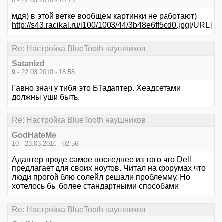
8 - 22.03.2010 - 18:13
мдя) в этой ветке вообщем картинки не работают)
http://s43.radikal.ru/i100/1003/44/3b48e6ff5cd0.jpg
[/URL]
Re: Настройка BlueTooth наушников
Satanizd
9 - 22.03.2010 - 18:58
Гавно знач у тибя это БТадаптер. Хеадсетами
должны уши быть.
Re: Настройка BlueTooth наушников
GodHateMe
10 - 23.03.2010 - 02:56
Адаптер вроде самое последнее из того что Dell
предлагает для своих ноутов. Читал на форумах что
люди прогой блю солейл решали проблемму. Но
хотелось бы более стандартными способами
Re: Настройка BlueTooth наушников