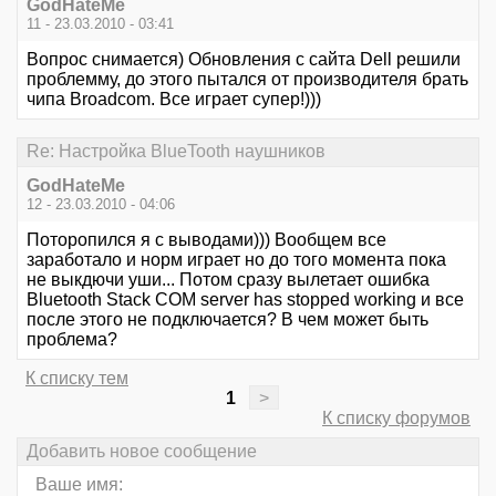
GodHateMe
11 - 23.03.2010 - 03:41
Вопрос снимается) Обновления с сайта Dell решили
проблемму, до этого пытался от производителя брать
чипа Broadcom. Все играет супер!)))
Re: Настройка BlueTooth наушников
GodHateMe
12 - 23.03.2010 - 04:06
Поторопился я с выводами))) Вообщем все
заработало и норм играет но до того момента пока
не выкдючи уши... Потом сразу вылетает ошибка
Bluetooth Stack COM server has stopped working и все
после этого не подключается? В чем может быть
проблема?
К списку тем
1
>
К списку форумов
Добавить новое сообщение
Ваше имя: