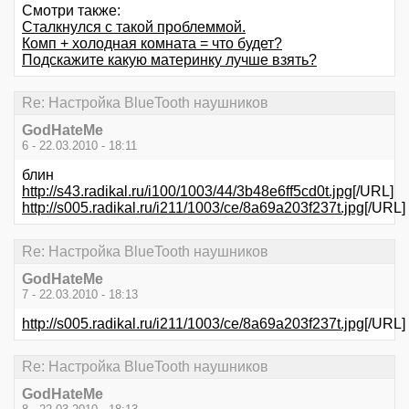
Смотри также:
Сталкнулся с такой проблеммой.
Комп + холодная комната = что будет?
Подскажите какую материнку лучше взять?
Re: Настройка BlueTooth наушников
GodHateMe
6 - 22.03.2010 - 18:11
блин
http://s43.radikal.ru/i100/1003/44/3b48e6ff5cd0t.jpg
[/URL]
http://s005.radikal.ru/i211/1003/ce/8a69a203f237t.jpg
[/URL]
Re: Настройка BlueTooth наушников
GodHateMe
7 - 22.03.2010 - 18:13
http://s005.radikal.ru/i211/1003/ce/8a69a203f237t.jpg
[/URL]
Re: Настройка BlueTooth наушников
GodHateMe