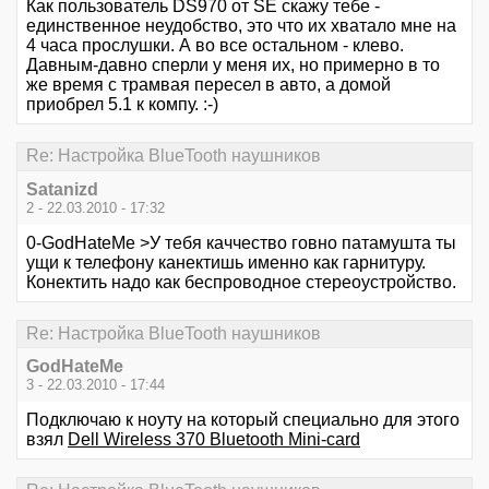
Как пользователь DS970 от SE скажу тебе -
единственное неудобство, это что их хватало мне на
4 часа прослушки. А во все остальном - клево.
Давным-давно сперли у меня их, но примерно в то
же время с трамвая пересел в авто, а домой
приобрел 5.1 к компу. :-)
Re: Настройка BlueTooth наушников
Satanizd
2 - 22.03.2010 - 17:32
0-GodHateMe >У тебя каччество говно патамушта ты
ущи к телефону канектишь именно как гарнитуру.
Конектить надо как беспроводное стереоустройство.
Re: Настройка BlueTooth наушников
GodHateMe
3 - 22.03.2010 - 17:44
Подключаю к ноуту на который специально для этого
взял
Dell Wireless 370 Bluetooth Mini-card