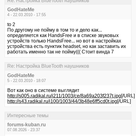
Re: Настройка BlueTooth наушников
GodHateMe
4 - 22.03.2010 - 17:55
to 2
По другому не пойму в том то и дело как...
определяется как HandsFree и в списке звуковых
устройств только HandsFree... но вот в настройках
устройства есть пунктик headset, но как заставить их
работать именно так не пойму((( Стоит винда 7
Re: Настройка BlueTooth наушников
GodHateMe
5 - 22.03.2010 - 18:07
Вот как оно в системе выглядит
http://s005.radikal.ru/i211/1003/ce/8a69a203f237t.jpg
[/URL]
http://s43.radikal.ru/i100/1003/44/3b48e6ff5cd0t.jpg
[/URL]
Интересные темы
forums-kuban.ru
07.08.2026 - 23:37