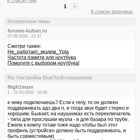
К списку тем
1
>
К списку форумов
Интересные темы
forums-kuban.ru
07.08.2026 - 23:37
Смотри также:
Не_работает_модем_Yota
Частота памяти для ноутбука
Помогите с выбором ноутбука!
Re: Настройка BlueTooth наушников
Nigh1mare
1 - 22.03.2010 - 16:56
к чему подключаешь? Если к телу, то он должен
поддерживать адэ два п, и тогда звук будет стерео и
хорошим. Бывает, на наушниках есть переключатель
- типа для прослушки музла - и для базара по трубе.
Ежели к компу тотам тоже надо чтобы был этот
профиль (устройсво должно быть поддерживать, и
быть совместимым)