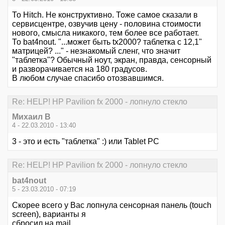
То Hitch. Не конструктивно. Тоже самое сказали в
сервисцентре, озвучив цену - половина стоимости
нового, смысла никакого, тем более все работает.
То bat4nout. "...может быть tx2000? таблетка с 12,1"
матрицей? ..." - незнакомый сленг, что значит
"таблетка"? Обычный ноут, экран, правда, сенсорный
и разворачивается на 180 градусов.
В любом случае спасибо отозвавшимся.
Re: HELP! HP Pavilion fx 2000 - лопнуло стекло
Михаил В
4 - 22.03.2010 - 13:40
3 - это и есть "таблетка" :) или Tablet PC
Re: HELP! HP Pavilion fx 2000 - лопнуло стекло
bat4nout
5 - 23.03.2010 - 07:19
Скорее всего у Вас лопнула сенсорная панель (touch
screen), варианты я
сбросил на mail