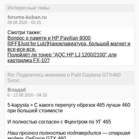
Интересные темы
forums-kuban.ru
08.08.2026 - 03:15
Смотри также:
Вопрос о памяти и HP Pavilian 6000
[0FF][Just for Lulz]Наноклавиатура, большой магнит и
все-все-все.
Подойдёт ли тонер "AQC HP LJ 1200/2100" для
картриджа FX-10?
Re: Поделитесь мнением о Palit Daytona GTX460
Sonic.
Владаб
6 - 13.08.2010 - 04:33
5-kapysta > С какого перепугу обрезок 465 лучше 460
при большей стоимости
И полностью согласен с Фцентром по УГ 465
Наш прогноз полностью подтвердился — старшая
модель GeForce GTX 460