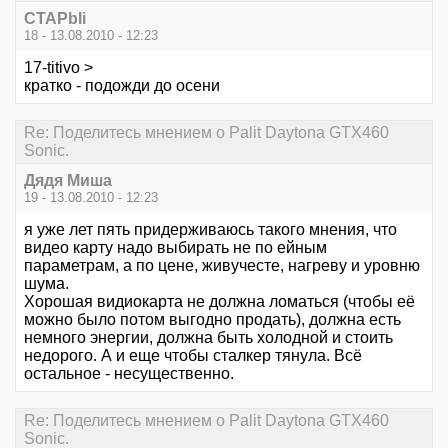
CTAPbIi
18 - 13.08.2010 - 12:23
17-titivo >
кратко - подожди до осени
Re: Поделитесь мнением о Palit Daytona GTX460
Sonic.
Дядя Миша
19 - 13.08.2010 - 12:23
я уже лет пять придерживаюсь такого мнения, что
видео карту надо выбирать не по ейным
параметрам, а по цене, живучесте, нагреву и уровню
шума.
Хорошая видиокарта не должна ломаться (чтобы её
можно было потом выгодно продать), должна есть
немного энергии, должна быть холодной и стоить
недорого. А и еще чтобы сталкер тянула. Всё
остальное - несущественно.
Re: Поделитесь мнением о Palit Daytona GTX460
Sonic.