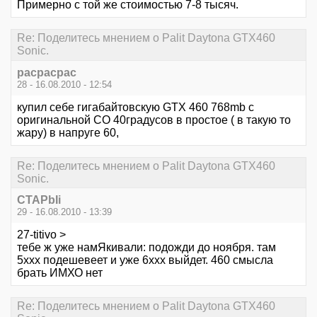
Примерно с той же стоимостью 7-8 тысяч.
Re: Поделитесь мнением о Palit Daytona GTX460
Sonic.
расрасрас
28 - 16.08.2010 - 12:54
купил себе гигабайтовскую GTX 460 768mb с
оригинальной СО 40градусов в простое ( в такую то
жару) в напруге 60,
Re: Поделитесь мнением о Palit Daytona GTX460
Sonic.
CTAPbIi
29 - 16.08.2010 - 13:39
27-titivo >
тебе ж уже намЯкивали: подожди до ноября. там
5ххх подешевеет и уже 6ххх выйдет. 460 смысла
брать ИМХО нет
Re: Поделитесь мнением о Palit Daytona GTX460