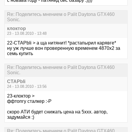
с новава году - патянид бис базару :))))
Re: Поделитесь мнением о Palit Daytona GTX460
Sonic.
клоктор
23 - 13.08.2010 - 13:48
22-CTAPbIi > а ща нитянит! *растапырил карявге*
ну уж лучше вон проверенную временем 4870х2 за
семь купить
Re: Поделитесь мнением о Palit Daytona GTX460
Sonic.
CTAPbIi
24 - 13.08.2010 - 13:56
23-клоктор >
ффтопгу сталкер :-Р
скоро АТИ будет снижать цена на 5ххх. автор,
задумайся :)
Re: Поделитесь мнением о Palit Daytona GTX460