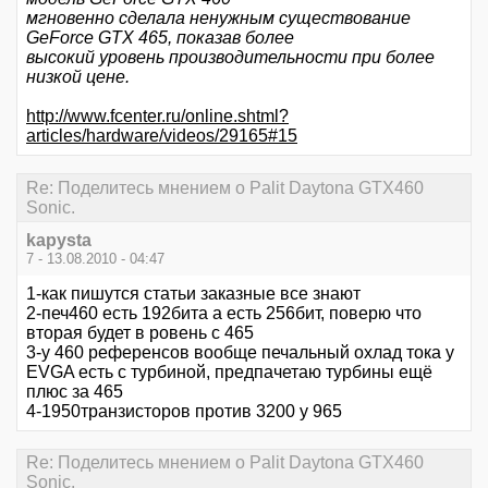
мгновенно сделала ненужным существование
GeForce GTX 465, показав более
высокий уровень производительности при более
низкой цене.
http://www.fcenter.ru/online.shtml?
articles/hardware/videos/29165#15
Re: Поделитесь мнением о Palit Daytona GTX460
Sonic.
kapysta
7 - 13.08.2010 - 04:47
1-как пишутся статьи заказные все знают
2-печ460 есть 192бита а есть 256бит, поверю что
вторая будет в ровень с 465
3-у 460 референсов вообще печальный охлад тока у
EVGA есть с турбиной, предпачетаю турбины ещё
плюс за 465
4-1950транзисторов против 3200 у 965
Re: Поделитесь мнением о Palit Daytona GTX460
Sonic.