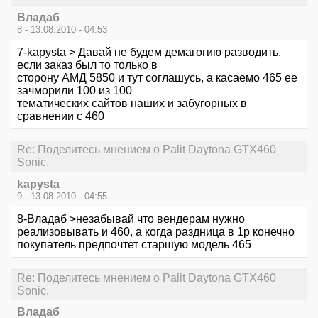
Владаб
8 - 13.08.2010 - 04:53
7-kapysta > Давай не будем демагогию разводить,
если заказ был то только в
сторону АМД 5850 и тут соглашусь, а касаемо 465 ее
зачморили 100 из 100
тематических сайтов наших и забугорных в
сравнении с 460
Re: Поделитесь мнением о Palit Daytona GTX460
Sonic.
kapysta
9 - 13.08.2010 - 04:55
8-Владаб >незабывай что вендерам нужно
реализовывать и 460, а когда раздница в 1р конечно
покупатель предпочтет старшую модель 465
Re: Поделитесь мнением о Palit Daytona GTX460
Sonic.
Владаб