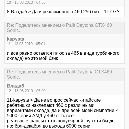
10 - 13.08.2010 - 04:55
8-Владаб > Да и речь именно о 460 256 бит с 1Г ОЗУ
Re: Поделитесь мнением о Palit Daytona GTX460
Sonic.
kapysta
11 - 13.08.2010 - 05:01
и все равно остается плюс за 465 в виде турбинного
охлада) но это мой бзик
Re: Поделитесь мнением о Palit Daytona GTX460
Sonic.
Владаб
12 - 13.08.2010 - 05:09
11-kapysta > Да не вопрос сейчас китайские
ребятишки наклепают 460 с различными
вариантами охлада, да и при всей моей симпатии к
5000 серии АМД у 460 есть все
реальные шансы стать популярной, ну хотя бы до
ноября-декабря до выхода 6000 серии