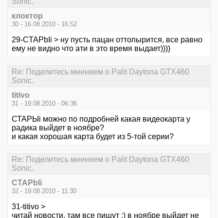
Sonic.
клоктор
30 - 16.08.2010 - 16:52
29-CTAPbIi > ну пусть пацан оттопырится, все равно
ему не видно что ати в это время выдает))))
Re: Поделитесь мнением о Palit Daytona GTX460
Sonic.
titivo
31 - 19.08.2010 - 06:36
СТАРЫi можно по подробней какая видеокарта у
радика выйдет в ноябре?
и какая хорошая карта будет из 5-той серии?
Re: Поделитесь мнением о Palit Daytona GTX460
Sonic.
CTAPbIi
32 - 19.08.2010 - 11:30
31-titivo >
читай новости, там все пишут :) в ноябре выйдет не