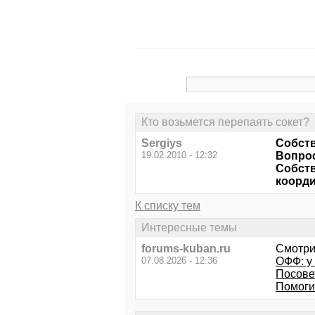
Кто возьмется перепаять сокет?
Sergiys
Собств
19.02.2010 - 12:32
Вопрос
Собств
коорди
К списку тем
Интересные темы
forums-kuban.ru
Смотри
07.08.2026 - 12:36
ОФФ: у 
Посове
Помоги