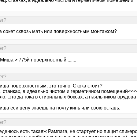
пец. станках, в идеально чистом и герметичном помещений
ет?
 а сокет сквозь мать или поверхностным монтажом?
ет?
Миша > 775й поверхностный........
ет?
иша поверхностным, это точно. Скока стоит?
ц. станках, в идеально чистом и герметичном помещений<<<
о...это да тока в стирильных боксах, а паяльником орудоват
иша еси цену знаешь на почту кинь или свою оставь.
ет?
еденюсь есть такаяж Рампага, не стартует но пищит спике
твенно карты пробовали разные и заведомо исправные), пом