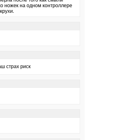
ко ножек на одном контроллере
крухи.
аш страх риск