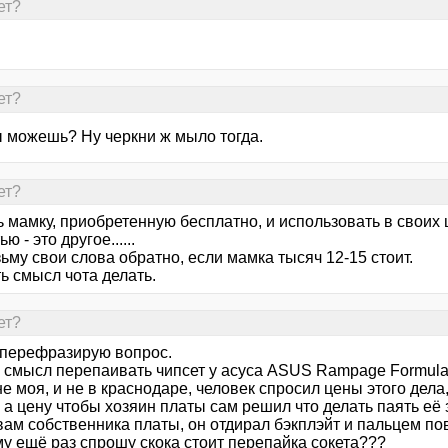
ет?
ет?
 можешь? Ну черкни ж мыло тогда.
ет?
 мамку, приобретенную бесплатно, и использовать в своих ц
ю - это другое......
ьму свои слова обратно, если мамка тысяч 12-15 стоит.
ь смысл чота делать.
ет?
 перефразирую вопрос.
и смысл перепаивать чипсет у асуса ASUS Rampage Formul
е моя, и не в краснодаре, человек спросил цены этого дела,
а цену чтобы хозяин платы сам решил что делать паять её з
ам собственника платы, он отдирал бэкплэйт и пальцем пов
му ещё раз спрошу скока стоит перепайка сокета???