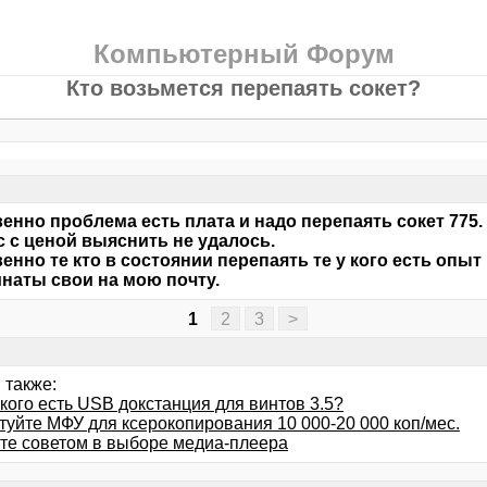
Компьютерный Форум
Кто возьмется перепаять сокет?
енно проблема есть плата и надо перепаять сокет 775.
 с ценой выяснить не удалось.
енно те кто в состоянии перепаять те у кого есть опыт
наты свои на мою почту.
1
2
3
>
 также:
кого есть USB докстанция для винтов 3.5?
туйте МФУ для ксерокопирования 10 000-20 000 коп/мес.
те советом в выборе медиа-плеера