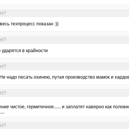
ет?
весь техпроцесс показан :))
ет?
 ударятся в крайности
ет?
Не надо песать охинею, путая производство мамок и хардов
ет?
ие чистое, герметичное...... и заплатят наверно как полови
...
ет?