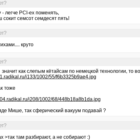
ет?
 - легче PCI-ex поменять,
 сокит семсот семдесят пять!
ет?
ихами.... круто
ет?
 значит как слепым кётайсам по немецкой технологии, то в
s51.radikal.ru/i133/1002/55/f6b3325b9ae4.jpg
ак тоже
s004.radikal.ru/i208/1002/68/448b18a8b1da.jpg
Дяде Мише, так сферический вакуум подавай ?
ет?
х >так там разбирают, а не собирают :)