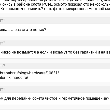
 окись в районе слота PCI-E осмотр показал сто некосколь
 Кто поможет починить? есть фото с микроскопа мертвой ми
ет?
ша... а разве это не так?
ет?
 никто не возьмётся а если и возьмут то без гарантий и на в
ет?
habrahabr.ru/blogs/hardware/10831/
aterinki.narod.ru/
ет?
чем для перепайки сокета чистое и герметичное помещение?