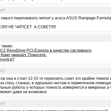
ет?
и смысл перепаивать чипсет у асуса ASUS Rampage Formul
!!! НЕ ЧИПСЕТ А СОКЕТ!!!!!
 также:
CZ RevoDrive PCI-Express в качестве системного
 Комп умирает. Помогите.
гнулся?
ет?
ли она и стоит 12-15 то перепаять сокет это крайне тяжело 
на спец. станках, в идеально чистом и герметичном помеще
ьные роботы у которых точность измеряется в микронах а ч
 может даже не возможно
ет?