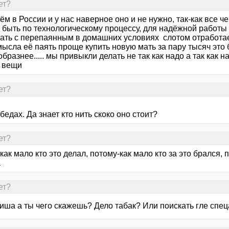
ет?
м в России и у нас наверное оно и не нужно, так-как все че
 быть по технологическому процессу, для надёжной работы 
мать с перепаянным в домашних условиях слотом отработает
ысла её паять проще купить новую мать за пару тысяч это 
бразнее..... мы привыкли делать не так как надо а так как 
 вещи
ет?
бедах. Да знает кто нить скоко оно стоит?
ет?
-как мало кто это делал, потому-как мало кто за это брался, 
а
ет?
иша а ты чего скажешь? Дело табак? Или поискать гле спе