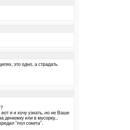
елях, это одно, а страдать
a?
 вот я и хочу узнать, но не Ваше
а денюжку или в мусорку...
редил "пол сокета".