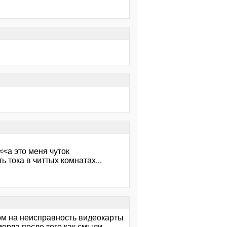
<<а это меня чуток
ь тока в читтых комнатах...
ром на неисправность видеокарты
ерла после того как смыли