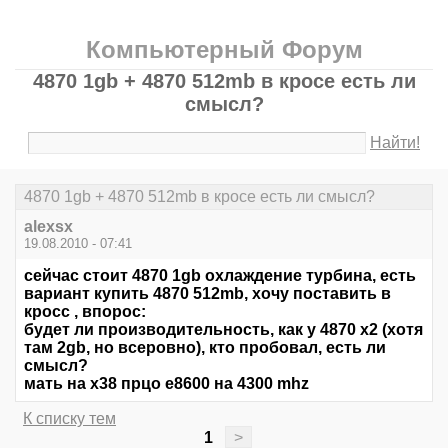
Компьютерный Форум
4870 1gb + 4870 512mb в кросе есть ли
смысл?
Найти!
4870 1gb + 4870 512mb в кросе есть ли смысл?
alexsx
19.08.2010 - 07:41
сейчас стоит 4870 1gb охлаждение турбина, есть
вариант купить 4870 512mb, хочу поставить в
кросс , впорос:
будет ли производительность, как у 4870 x2 (хотя
там 2gb, но всеровно), кто пробовал, есть ли
смысл?
мать на x38 прцо e8600 на 4300 mhz
К списку тем
1
>