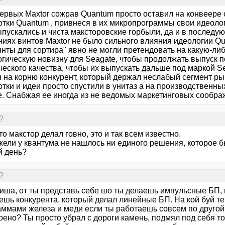
первых Maxtor сожрав Quantum просто оставил на конвеере
отки Quantum , привнеся в их микропрограммы свои идеолог
ыпускались и чиста максторовские горбыли, да и в последу
ниях винтов Maxtor не было сильного влияния идеологии Q
янты для сортира" явно не могли претендовать на какую-ли
огическую новизну для Seagate, чтобы продолжать выпуск 
ческого качества, чтобы их выпускать дальше под маркой S
 на корню конкурент, который держал неслабый сегмент рын
отки и идеи просто спустили в унитаз а на производственн
e. Снабжая ее иногда из не ведомых маркетинговых сообра
?
что макстор делал говно, это и так всем известно.
жели у квантума не нашлось ни единого решения, которое 
й день?
?
иша, от ты представь себе шо ты делаешь импульсные БП, 
ешь конкурента, который делал линейные БП. На кой буй те
аммами железа и меди если ты работаешь совсем по другой 
оено? Ты просто убрал с дороги камень, подмял под себя т