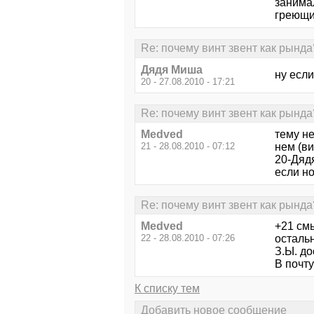
занимал
греющие
Re: почему винт звент как рында
Дядя Миша
ну если 
20 - 27.08.2010 - 17:21
Re: почему винт звент как рында
Medved
тему не
21 - 28.08.2010 - 07:12
нем (в
20-Дяд
если но
Re: почему винт звент как рында
Medved
+21 см
22 - 28.08.2010 - 07:26
остальн
З.Ы. до
В почту
К списку тем
Добавить новое сообщение