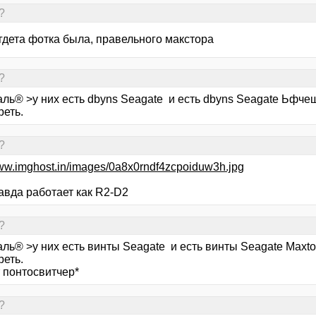
?
гдета фотка была, правельного макстора
?
аль® >у них есть dbyns Seagate и есть dbyns Seagate Ьфче
реть.
?
www.imghost.in/images/0a8x0rndf4zcpoiduw3h.jpg
авда работает как R2-D2
?
ль® >у них есть винты Seagate и есть винты Seagate Maxto
реть.
 понтосвитчер*
?