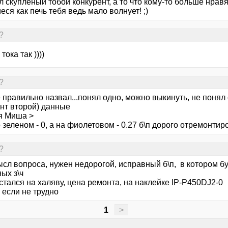
 скупленый тобой конкурент, а то что кому-то больше нравя
ся как печь тебя ведь мало волнует! ;)
?
тока так ))))
?
 правильно назвал...понял одно, можно выкинуть, не понял
инт второй) данные
я Миша >
 зеленом - 0, а на фиолетовом - 0.27 б\п дорого отремонтир
?
ысл вопроса, нужен недорогой, исправный б\п, в котором б
ых з\ч
стался на халяву, цена ремонта, на наклейке IP-P450DJ2-0
 если не трудно
1
>