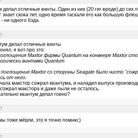
 делал отличные винты. Один из них (20 гиг вроде) до сих п
 знает скока лет, одно время таскали его как большую фле
 - ни одного бэда.
?
тум делал отличные винты
онял, я вот про это:
поглощения Maxtor фирмы Quantum на конвеере Maxtor ст
огически винтами Quantum
 поглощение Maxtor со стороны Seagate было чисто "сож
сь от него.
ачала макстор сожрал квантума, и наладил выпуск производ
 сожрал макстора и даже пыли не осталось.
ательно квантум делал говно?
?
ы тоже мёрли, это я точно помню:)
?