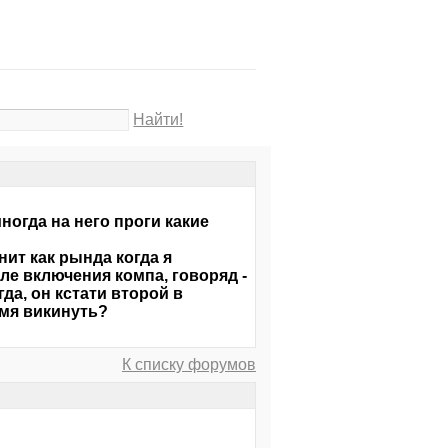
Найти!
иногда на него проги какие
нит как рында когда я
сле включения компа, говоряд -
да, он кстати второй в
омя викинуть?
К списку форумов