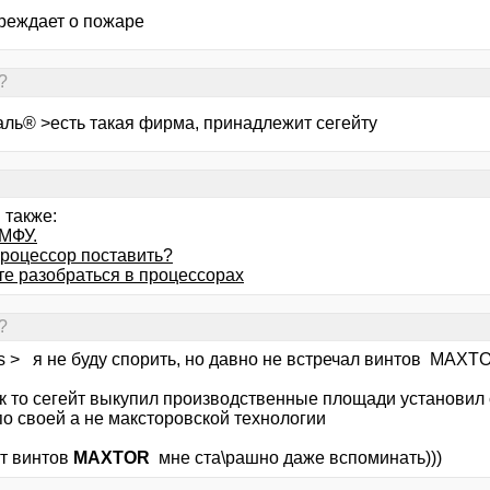
реждает о пожаре
?
аль® >есть такая фирма, принадлежит сегейту
 также:
МФУ.
процессор поставить?
те разобраться в процессорах
?
us > я не буду спорить, но давно не встречал винтов MAXT
ак то сегейт выкупил производственные площади установил
по своей а не максторовской технологии
от винтов
MAXTOR
мне ста\рашно даже вспоминать)))