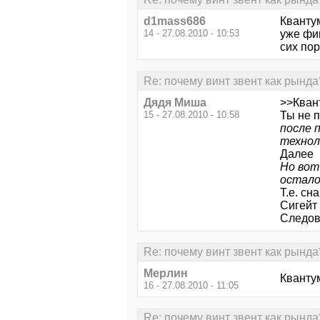
d1mass686
Квантум
14 - 27.08.2010 - 10:53
уже фиг
сих пор
Re: почему винт звент как рында
Дядя Миша
>>Кван
15 - 27.08.2010 - 10:58
Ты не п
после 
технол
Далее
Но вот
остало
Т.е. сн
Сигейт
Следов
Re: почему винт звент как рында
Мерлин
Квантум
16 - 27.08.2010 - 11:05
Re: почему винт звент как рында