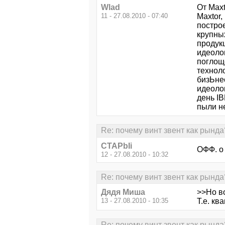
Wlad
От Мaxt
11 - 27.08.2010 - 07:40
Maxtor,
постро
крупны
продук
идеоло
поглощ
техноло
бизЬнес
идеолог
день IB
пыли не
Re: почему винт звент как рында
CTAPbIi
ОФФ. о 
12 - 27.08.2010 - 10:32
Re: почему винт звент как рында
Дядя Миша
>>Но во
13 - 27.08.2010 - 10:35
Т.е. кв
Re: почему винт звент как рында