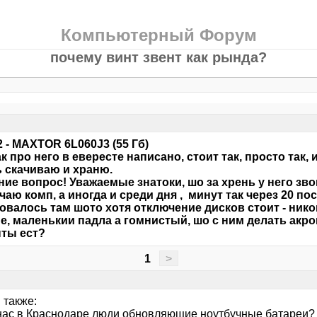
Компьютерный Форум
почему винт звент как рында?
2 - MAXTOR 6L060J3 (55 Гб)
ак про него в евересте написано, стоит так, просто так, 
 скачиваю и храню.
ие вопрос! Уважаемые знатоки, шо за хрень у него зво
аю комп, а иногда и среди дня , минут так через 20 по
овалось там шото хотя отключение дисков стоит - никог
е, маленькии падла а гомнистый, шо с ним делать акр
ты ест?
1
>
 также:
 нас в Краснодаре люди обновляющие ноутбучные батареи?