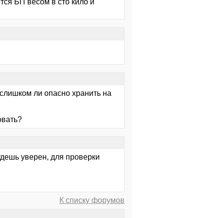
тся БП весом в сто кило и
 слишком ли опасно хранить на
овать?
удешь уверен, для проверки
К списку форумов