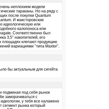
 очень неплохием модели
ические тараканы. Но на ряду с
ющих после покупки Quantum
uantum. И максторовские
бо идеологическую или
подобного калопоноса или
eagate. Соответственно был
ка 3,5" накопителей, его
ых площадях клепают продукцию
жений вариациями "типа Maxtor".
было бы актуальным для сигейта
и подминая под себя рынок
бе заморачиваться с
идеологии, у тебя все налажено
от сегмент рынка который