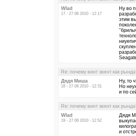
Wlad
Ну во 
17 - 27.08.2010 - 12:17
разраб
этим в
поколе
"бриль
технол
ниуепи
скуплен
разраб
Seagat
Re: почему винт звент как рында
Дядя Миша
Ну, то 
18 - 27.08.2010 - 12:31
Но неу
и по се
Re: почему винт звент как рында
Wlad
Дядя М
19 - 27.08.2010 - 12:52
выкупа
килогр
и отстр