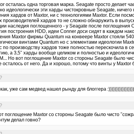
or осталась одна торговая марка. Seagate просто делает ча
 но идеологически эти харды чистокровные Seagate, ничег
ения хардов от Maxtor, ни с технологиями Maxtor. Если по
х производителей хардов то не сложно обнаружить в выпу
ции наследия поглощенного - у Seagate после поглощения 
гия построения HDD, идеи Conner доси сидят в каждом нако
ения Maxtor фирмы Quantum на конвеере Maxtor стояли 540
гически винтами Quantum но с элементами идеологии Maxtor
 по производству хардов тоже полностью перескочила в сек
ию, а 3,5" харды вообще целиком и полностью и идеологиче
M... Но вот поглощение Maxtor со стороны Seagate было чис
 осталось от него. Да и хорошо, потому что винты у Maxto
?
как, уже сам медвед нашел рынду для блоггера :))))))))))))))))))
?
т поглощение Maxtor со стороны Seagate было чисто "сожра
антум делал говно?
?