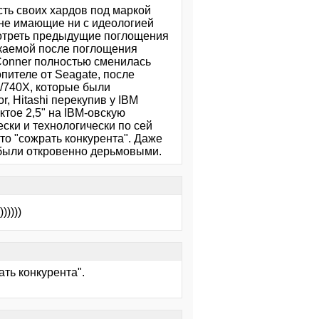
сть своих хардов под маркой
о не имающие ни с идеологией
смотреть предыдущие поглощения
скаемой после поглощения
Conner полностью сменилась
пителе от Seagate, после
/740X, которые были
, Нitashi перекупив у IBM
тое 2,5" на IBM-овскую
ски и технологически по сей
то "сожрать конкурента". Даже
r были откровенно дерьмовыми.
)))))
ть конкурента".