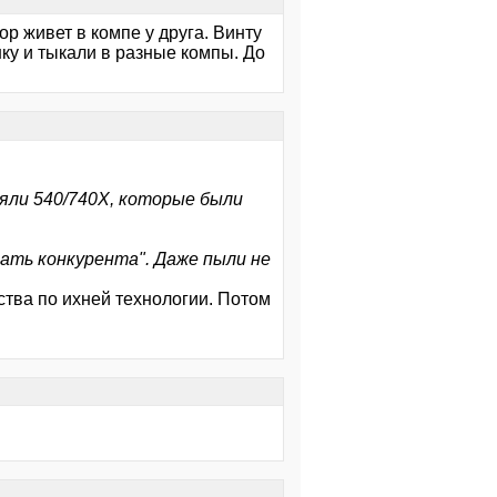
ор живет в компе у друга. Винту
шку и тыкали в разные компы. До
ояли 540/740X, которые были
рать конкурента". Даже пыли не
ства по ихней технологии. Потом