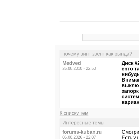
почему винт звент как рында?
Medved
Диск #
26.08.2010 - 22:50
енто т
нибудь
Вниман
выключ
запорк
систем
вариан
К списку тем
Интересные темы
forums-kuban.ru
Смотри
06.08.2026 - 22:07
Есть у