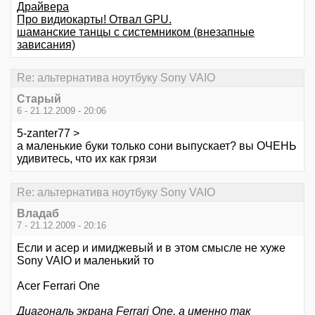
Драйвера
Про видиокарты! Отвал GPU.
шаманские танцы с системником (внезапные
зависания)
Re: альтернатива ноутбуку Sony VAIO
Старый
6 - 21.12.2009 - 20:06
5-zanter77 >
а маленькие буки только сони выпускает? вы ОЧЕНЬ
удивитесь, что их как грязи
Re: альтернатива ноутбуку Sony VAIO
Владаб
7 - 21.12.2009 - 20:16
Если и асер и имиджевый и в этом смысле не хуже
Sony VAIO и маленький то
Acer Ferrari One
Диагональ экрана Ferrari One, а именно так