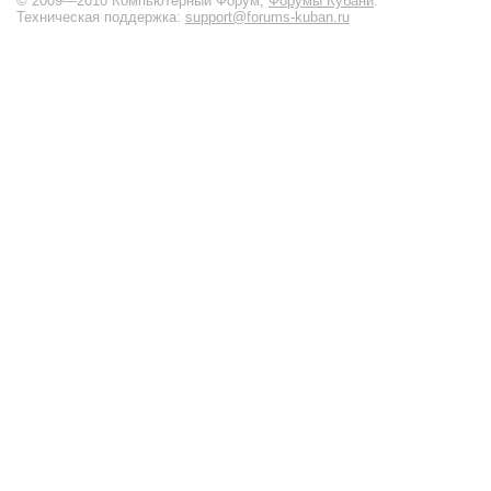
© 2009—2010 Компьютерный Форум,
Форумы Кубани
.
Техническая поддержка:
support@forums-kuban.ru