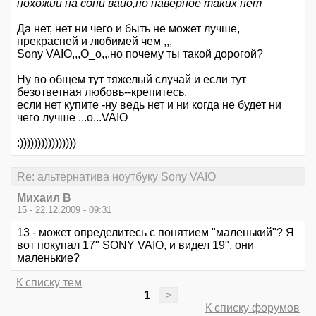
похожий на сони вайо,но наверное таких нет
Да нет, нет ни чего и быть не может лучше,
прекрасней и любимей чем ,,,
Sony VAIO,,,О_о,,,но почему ты такой дорогой?
Ну во общем тут тяжелый случай и если тут
безответная любовь--крепитесь,
если нет купите -ну ведь нет и ни когда не будет ни
чего лучше ...о...VAIO
:))))))))))))))))
Re: альтернатива ноутбуку Sony VAIO
Михаил В
15 - 22.12.2009 - 09:31
13 - может определитесь с понятием "маленький"? Я
вот покупал 17" SONY VAIO, и видел 19", они
маленькие?
К списку тем
1
>
К списку форумов