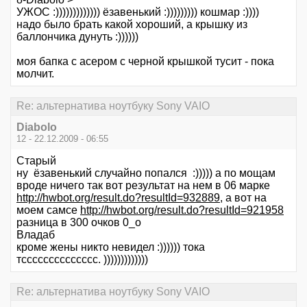
УЖОС :))))))))))))) ёзавенький :))))))))) кошмар :))))
надо было брать какой хороший, а крышку из
баллончика дунуть :))))))
моя бапка с асером с черной крышкой тусит - пока
молчит.
Re: альтернатива ноутбуку Sony VAIO
Diabolo
12 - 22.12.2009 - 06:55
Старый
ну ёзавенький случайно попался :))))) а по мощам
вроде ничего так вот результат на нем в 06 марке
http://hwbot.org/result.do?resultId=932889
, а вот на
моем самсе
http://hwbot.org/result.do?resultId=921958
разница в 300 очков 0_o
Владаб
кроме жены никто невидел :)))))) тока
тсссссссссссссс. )))))))))))))
Re: альтернатива ноутбуку Sony VAIO