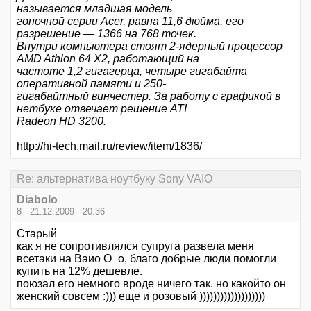
называется младшая модель
гоночной серии Acer, равна 11,6 дюйма, его
разрешение — 1366 на 768 точек.
Внутри компьютера стоят 2-ядерный процессор
AMD Athlon 64 X2, работающий на
частоте 1,2 гигагерца, четыре гигабайта
оперативной памяти и 250-
гигабайтный винчестер. За работу с графикой в
нетбуке отвечает решение ATI
Radeon HD 3200.
http://hi-tech.mail.ru/review/item/1836/
Re: альтернатива ноутбуку Sony VAIO
Diabolo
8 - 21.12.2009 - 20:36
Старый
как я не сопротивлялся супруга развела меня
всетаки на Ваио О_о, благо добрые люди помогли
купить на 12% дешевле.
поюзал его немного вроде ничего так. но какойто он
женский совсем :))) еще и розовый )))))))))))))))))))