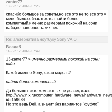
zanter77
13 - 22.12.2009 - 07:26
спасибо большое за советы,но все это не то.все это у
меня было.сейчас я хотел найти более
компактный,именно размерами похожий на сони
вайо,но наверное таких нет.
Re: альтернатива ноутбуку Sony VAIO
Владаб
14 - 22.12.2009 - 07:49
13-zanter77 >
именно размерами похожий на сони
вайо
Какой именно Sony, какая модель?
найти более компактный
Да больше никто компактных не делает, жаль
http://www.nix.ru/computer_hardware_news/hardware_news
id=159684
Но это ведь Dell, а значит без вариантов "фуфло"