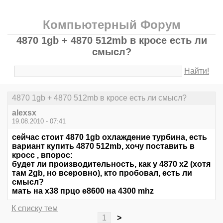
Компьютерный Форум
4870 1gb + 4870 512mb в кросе есть ли
смысл?
Найти!
4870 1gb + 4870 512mb в кросе есть ли смысл?
alexsx
19.08.2010 - 07:41
сейчас стоит 4870 1gb охлаждение турбина, есть
вариант купить 4870 512mb, хочу поставить в
кросс , впорос:
будет ли производительность, как у 4870 x2 (хотя
там 2gb, но всеровно), кто пробовал, есть ли
смысл?
мать на x38 прцо e8600 на 4300 mhz
К списку тем
1
>