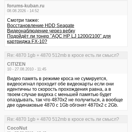
forums-kuban.ru
08.08.2026 - 14:52
Смотри также:
Восстановление HDD Seagate
Видеонаблюдение через вебку
Подойдёт ли тонер "AQC HP LJ 1200/2100" для
картриджа FX-10?
Re: 4870 1gb + 4870 512mb в кросе есть ли смысл?
CITIZEN
10 - 27.08.2010 - 11:45
Видео память в режиме кроса не сумируется,
видеосигнал проходит обе видеокарты если они
идентичны то скорость прохождения равна, а в
твоем случае видяха с меньшей памятью будет
опаздывать, так что 4870х2 не получиться, а вообще
две одинаковые 4870 с 1Gb обгонят 4870x2 c 2Gb.
Re: 4870 1gb + 4870 512mb в кросе есть ли смысл?
CocoNut