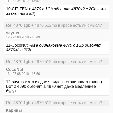
11 - 27.08.2010 - 13:42
10-CITIZEN >
4870 с 1Gb обгонят 4870x2 c 2Gb
- это
за счет чего ж?)
Re: 4870 1gb + 4870 512mb в кросе есть ли смысл?
sayrus
12 - 27.08.2010 - 13:49
11-CocoNut >
две
одинаковые 4870 с 1Gb обгонят
4870x2 c 2Gb.
Re: 4870 1gb + 4870 512mb в кросе есть ли смысл?
CocoNut
13 - 27.08.2010 - 13:56
12-sayrus > что их две я видел - скопировал криво.)
Вот 2 4890 обгонят, а 4870 нет, даже медленнее
будут.
Re: 4870 1gb + 4870 512mb в кросе есть ли смысл?
Карины