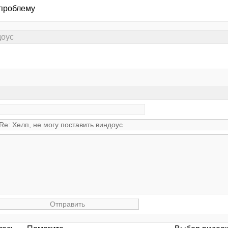
проблему
доус