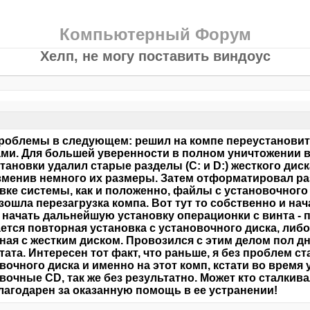
Компьютерный Форум
Хелп, не могу поставить виндоус
роблемы в следующем: решил на компе переустановит
ми. Для большей уверенности в полном уничтожении в
тановки удалил старые разделы (C: и D:) жесткого диск
изменив немного их размеры. Затем отформатировал раз
вке системы, как и положенно, файлы с установочного
зошла перезагрузка компа. Вот тут то собственно и нач
 начать дальнейшую установку операционки с винта -
ется повторная установка с установочного диска, либо
ная с жестким диском. Провозился с этим делом пол дн
тата. Интересен тот факт, что раньше, я без проблем с
вочного диска и именно на этот комп, кстати во время
вочные CD, так же без результатно. Может кто сталкив
лагодарен за оказанную помощь в ее устранении!