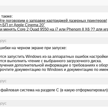
 также:
йте поговорим о заправке картриджей лазерных принтеров!
л БП от Apple Cinema 20"
и менять Core 2 Quad 9550 на i7 или Phenom II X6 ?? для и
доус
шибки на черном экране при запуске:
ется запустить Windows из-за аппаратных ошибок настройки
тся выполнить чтение с выбранного загрузочного диска.
лучения дополнительной информации о требованиях к обор
прочтите документацию по Windows и документацию по им
доус
я файловая система на разделе С (в какую отформатировал)
доус