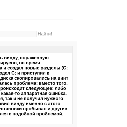
Найти!
ь винду, пораженную
ирусов, во время
а и создал новые разделы (C:
дел C: и приступил к
 диска скопировались на винт
алась проблема: вместо того,
 происходит следующее: либо
 какая-то аппаратная ошибка,
я, так и не получил нужного
тавил винду именно с этого
 установки пробывал и другие
ался с подобной проблемой,