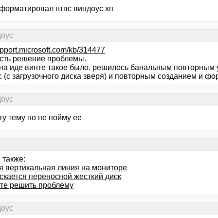
 форматировал нтвс виндоус хп
доус
support.microsoft.com/kb/314477
есть решение проблемы.
 на иде винте такое было. решилось банальным повторным 
с (с загрузочного диска зверя) и повторным созданием и ф
доус
ту тему но не пойму ее
 также:
я вертикальная линия на мониторе
ускается переносной жесткий диск
те решить проблему
доус