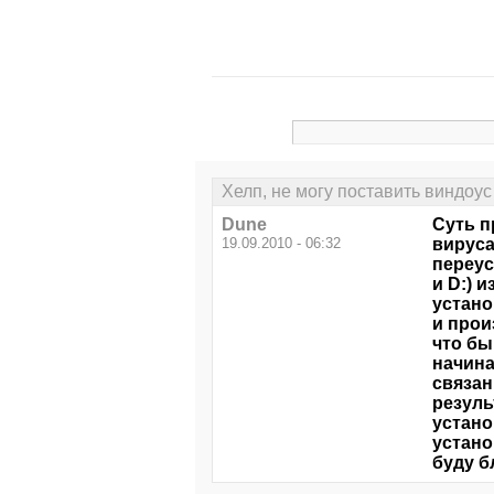
Хелп, не могу поставить виндоус
Dune
Суть п
19.09.2010 - 06:32
вируса
переус
и D:) 
устано
и прои
что бы
начина
связан
резуль
устано
устано
буду б