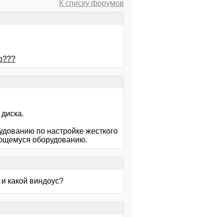
К списку форумов
гр???
 диска.
удованию по настройке жесткого
еющемуся оборудованию.
 и какой виндоус?