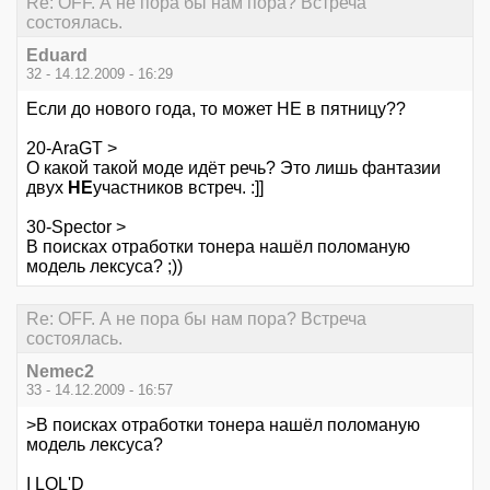
Re: OFF. А не пора бы нам пора? Встреча
состоялась.
Eduard
32 - 14.12.2009 - 16:29
Если до нового года, то может НЕ в пятницу??
20-AraGT >
О какой такой моде идёт речь? Это лишь фантазии
двух
НЕ
участников встреч. :]]
30-Spector >
В поисках отработки тонера нашёл поломаную
модель лексуса? ;))
Re: OFF. А не пора бы нам пора? Встреча
состоялась.
Nemec2
33 - 14.12.2009 - 16:57
>В поисках отработки тонера нашёл поломаную
модель лексуса?
I LOL'D