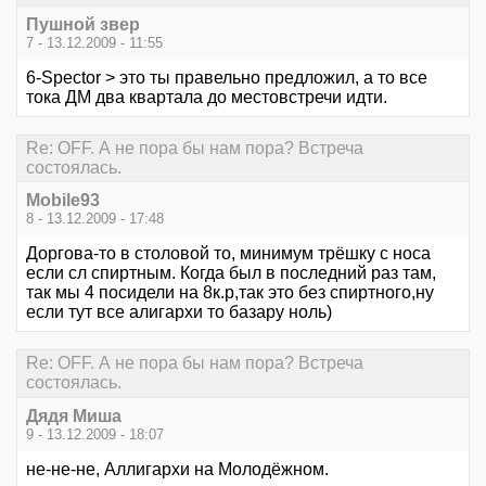
Пушной звер
7 - 13.12.2009 - 11:55
6-Spector > это ты правельно предложил, а то все
тока ДМ два квартала до местовстречи идти.
Re: OFF. А не пора бы нам пора? Встреча
состоялась.
Mobile93
8 - 13.12.2009 - 17:48
Доргова-то в столовой то, минимум трёшку с носа
если сл спиртным. Когда был в последний раз там,
так мы 4 посидели на 8к.р,так это без спиртного,ну
если тут все алигархи то базару ноль)
Re: OFF. А не пора бы нам пора? Встреча
состоялась.
Дядя Миша
9 - 13.12.2009 - 18:07
не-не-не, Аллигархи на Молодёжном.