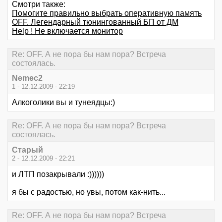
Смотри также:
Помогите правильно выбрать оперативную память
OFF. Легендарный тюнингованный БП от ДМ
Help ! Не включается монитор
Re: OFF. А не пора бы нам пора? Встреча
состоялась.
Nemec2
1 - 12.12.2009 - 22:19
Алкоголики вы и тунеядцы:)
Re: OFF. А не пора бы нам пора? Встреча
состоялась.
Старый
2 - 12.12.2009 - 22:21
и ЛТП позакрывали :))))))
я бы с радостью, но увы, потом как-нить...
Re: OFF. А не пора бы нам пора? Встреча