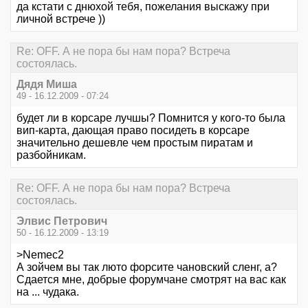
да кстати с днюхой тебя, пожелания выскажу при
личной встрече ))
Re: OFF. А не пора бы нам пора? Встреча
состоялась.
Дядя Миша
49 - 16.12.2009 - 07:24
будет ли в корсаре лучшы? Помнится у кого-то была
вип-карта, дающая право посидеть в корсаре
значительно дешевле чем простым пиратам и
разбойникам.
Re: OFF. А не пора бы нам пора? Встреча
состоялась.
Элвис Петрович
50 - 16.12.2009 - 13:19
>Nemec2
А зойчем вы так люто форсите чановский сленг, а?
Сдается мне, добрые форумчане смотрят на вас как
на ... чудака.