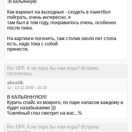
-В кальянную
Как вариант на выходные - сходить в паинтбол
пойграть, очень интересно, я
там был в том году, понравилось очень, особенно
после пива.
На картинги погонять, там столик около пит стопа
есть, надо тока с собой
принести.
Re: OFF. А не пора бы нам пора? Встреча
состоялась.
akustik
12 - 13.12.2009 - 20:19
В КАЛЬЯННУЮ!!!!
Курить спайс из мокрого, по паре напасов каждому и
будет назабываемо )))
%зелёный глаз смотрит на вас...%
Re: OFF. А не пора бы нам пора? Встреча