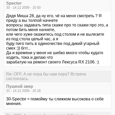
Spector
30 - 14.12.2009 - 15:50
Дядя Миша 28, да ну его, чё на меня смотреть ? Я
приду а вы толпой начнете
вопросы задавать типа скажи про то скажи про это, а
потом бить меня начнете,
или чего хуже окажитесь под столом и не вылезите
из под стола целый час, а я
буду пиго пить в одиночестве под дикий угарный
смех :)) бггг...
Да и времяни у меня не шибко много чтобы кудато
ходить, тока и делаю что
зарабатую на ремонт своего Лексуса RX 2106. :)
Re: OFF. А не пора бы нам пора? Встреча
состоялась.
Пушной звер
31 - 14.12.2009 - 16:18
30-Spector > помойму ты слижком высокова о себе
мнения.