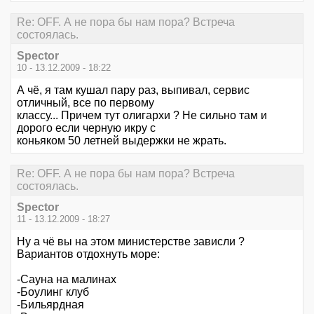
Re: OFF. А не пора бы нам пора? Встреча
состоялась.
Spector
10 - 13.12.2009 - 18:22
А чё, я там кушал пару раз, выпивал, сервис
отличный, все по первому
классу... Причем тут олигархи ? Не сильно там и
дорого если черную икру с
коньяком 50 летней выдержки не жрать.
Re: OFF. А не пора бы нам пора? Встреча
состоялась.
Spector
11 - 13.12.2009 - 18:27
Ну а чё вы на этом министерстве зависли ?
Вариантов отдохнуть море:
-Сауна на малинах
-Боулинг клуб
-Бильярдная