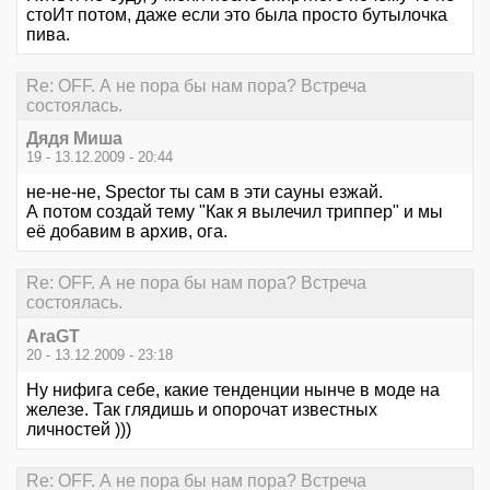
стоИт потом, даже если это была просто бутылочка
пива.
Re: OFF. А не пора бы нам пора? Встреча
состоялась.
Дядя Миша
19 - 13.12.2009 - 20:44
не-не-не, Spector ты сам в эти сауны езжай.
А потом создай тему "Как я вылечил триппер" и мы
её добавим в архив, ога.
Re: OFF. А не пора бы нам пора? Встреча
состоялась.
AraGT
20 - 13.12.2009 - 23:18
Ну нифига себе, какие тенденции нынче в моде на
железе. Так глядишь и опорочат известных
личностей )))
Re: OFF. А не пора бы нам пора? Встреча