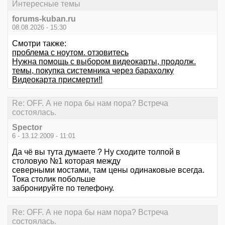
Интересные темы
forums-kuban.ru
08.08.2026 - 15:30
Смотри также:
проблема с ноутом. отзовитесь
Нужна помощь с выбором видеокарты, продолж.
темы, покупка системника через барахолку
Видеокарта присмерти!!
Re: OFF. А не пора бы нам пора? Встреча
состоялась.
Spector
6 - 13.12.2009 - 11:01
Да чё вы тута думаете ? Ну сходите толпой в
столовую №1 которая между
северными мостами, там цены одинаковые всегда.
Тока столик побольше
забронируйте по телефону.
Re: OFF. А не пора бы нам пора? Встреча
состоялась.