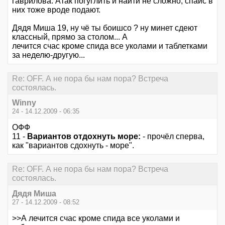
гаврилова. Атак погуглить и найти не сложно, спайс в
них тоже вроде подают.
Дядя Миша 19, ну чё ты боишсо ? ну минет сдеют
классный, прямо за столом... А
лечится счас кроме спида все уколами и таблетками
за неделю-другую...
Re: OFF. А не пора бы нам пора? Встреча
состоялась.
Winny
24 - 14.12.2009 - 06:35
ОФФ
11 -
Вариантов отдохнуть море:
- прочёл сперва,
как "вариантов сдохнуть - море".
Re: OFF. А не пора бы нам пора? Встреча
состоялась.
Дядя Миша
27 - 14.12.2009 - 08:52
>>А лечится счас кроме спида все уколами и