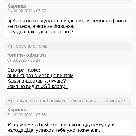
Карины
5 - 19.09.2010 - 07:57
nj 3 - ты плохо думал. в винде нет системного файла
svchst.exe, а есть svch
o
st.exe.
сам два плюс два сложышъ?
Интересные темы
forums-kuban.ru
07.08.2026 - 05:24
Смотри также:
ошибка раз в месяц с винтом
Какая видеокарта лучше?
комп не видит USB клаву...
Re: такая вот проблемка нарисовалась......Помогите...
Карины
6 - 19.09.2010 - 07:58
+5 причем svchost.exe совсем по другомуу пути
находиЦЦа. успехов тебе ужо пожелали.