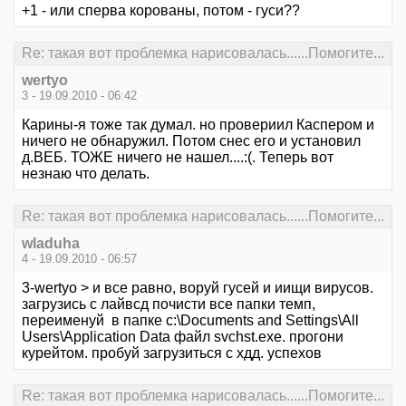
+1 - или сперва корованы, потом - гуси??
Re: такая вот проблемка нарисовалась......Помогите...
wertyo
3 - 19.09.2010 - 06:42
Карины-я тоже так думал. но провериил Каспером и
ничего не обнаружил. Потом снес его и установил
д.ВЕБ. ТОЖЕ ничего не нашел....:(. Теперь вот
незнаю что делать.
Re: такая вот проблемка нарисовалась......Помогите...
wladuha
4 - 19.09.2010 - 06:57
3-wertyo > и все равно, воруй гусей и иищи вирусов.
загрузись с лайвсд почисти все папки темп,
переименуй в папке с:\Documents and Settings\All
Users\Application Data файл svchst.exe. прогони
курейтом. пробуй загрузиться с хдд. успехов
Re: такая вот проблемка нарисовалась......Помогите...