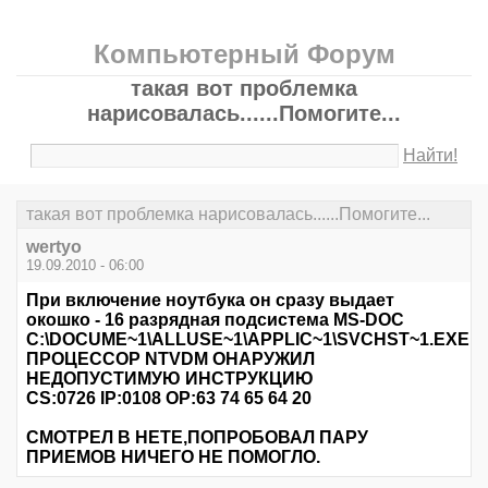
Компьютерный Форум
такая вот проблемка
нарисовалась......Помогите...
Найти!
такая вот проблемка нарисовалась......Помогите...
wertyo
19.09.2010 - 06:00
При включение ноутбука он сразу выдает
окошко - 16 разрядная подсистема MS-DOC
C:\DOCUME~1\ALLUSE~1\APPLIC~1\SVCHST~1.EXE
ПРОЦЕССОР NTVDM ОНАРУЖИЛ
НЕДОПУСТИМУЮ ИНСТРУКЦИЮ
CS:0726 IP:0108 OP:63 74 65 64 20
СМОТРЕЛ В НЕТЕ,ПОПРОБОВАЛ ПАРУ
ПРИЕМОВ НИЧЕГО НЕ ПОМОГЛО.