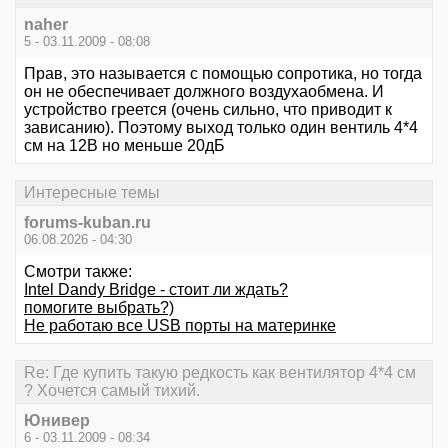
naher
5 - 03.11.2009 - 08:08
Прав, это называется с помощью сопротика, но тогда
он не обеспечивает должного воздухаобмена. И
устройство греется (очень сильно, что приводит к
зависанию). Поэтому выход только один вентиль 4*4
см на 12В но меньше 20дБ
Интересные темы
forums-kuban.ru
06.08.2026 - 04:30
Смотри также:
Intel Dandy Bridge - стоит ли ждать?
помогите выбрать?)
Не работаю все USB порты на материнке
Re: Где купить такую редкость как вентилятор 4*4 см
? Хочется самый тихий.
Юнивер
6 - 03.11.2009 - 08:34