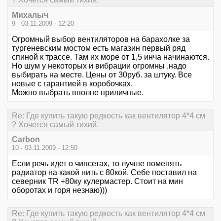
Михалыч
9 - 03.11.2009 - 12:20
Огромный выбор вентиляторов на барахолке за
тургеневским мостом есть магазин первый ряд
спиной к трассе. Там их море от 1,5 инча начинаются.
Но шум у некоторых и вибрации огромны ,надо
выбирать на месте. Цены от 30руб. за штуку. Все
новые с гарантией в коробочках.
Можно выбрать вполне приличные.
Re: Где купить такую редкость как вентилятор 4*4 см
? Хочется самый тихий.
Carbon
10 - 03.11.2009 - 12:50
Если речь идет о чипсетах, то лучше поменять
радиатор на какой нить с 80кой. Себе поставил на
северник TR +80ку кулермастер. Стоит на мин
оборотах и горя незнаю)))
Re: Где купить такую редкость как вентилятор 4*4 см