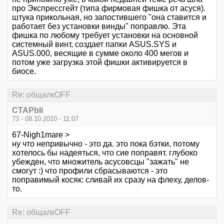
про Экспрессгейт (типа фирмовая фишка от асуся).
штука прикольная, но запостившего "она ставится и
работает без установки винды" поправлю. Эта
фишка по любому требует установки на основной
системный винт, создает папки ASUS.SYS и
ASUS.000, весящие в сумме около 400 мегов и
потом уже загрузка этой фишки активируется в
биосе.
Re: общалкOFF
CTAPbIi
73 - 08.10.2010 - 11:07
67-Nigh1mare >
ну что непривычно - это да. это пока бэтки, потому
хотелось бы надеяться, что сие поправят. глубоко
убежден, что множитель асусовсцы "зажать" не
смогут :) что профили сбрасываются - это
поправимый косяк: сливай их сразу на флеху, делов-
то.
Re: общалкOFF