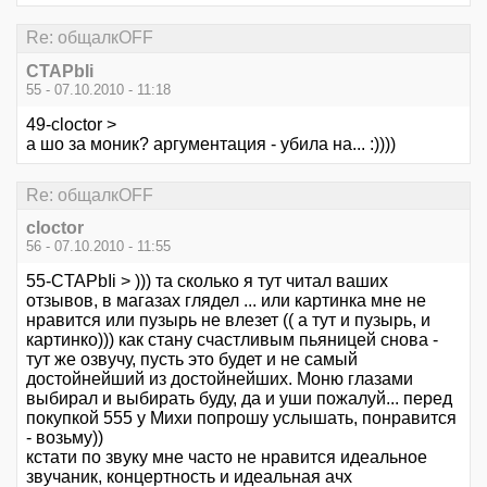
Re: общалкOFF
CTAPbIi
55 - 07.10.2010 - 11:18
49-cloctor >
а шо за моник? аргументация - убила на... :))))
Re: общалкOFF
cloctor
56 - 07.10.2010 - 11:55
55-CTAPbIi > ))) та сколько я тут читал ваших
отзывов, в магазах глядел ... или картинка мне не
нравится или пузырь не влезет (( а тут и пузырь, и
картинко))) как стану счастливым пьяницей снова -
тут же озвучу, пусть это будет и не самый
достойнейший из достойнейших. Моню глазами
выбирал и выбирать буду, да и уши пожалуй... перед
покупкой 555 у Михи попрошу услышать, понравится
- возьму))
кстати по звуку мне часто не нравится идеальное
звучаник, концертность и идеальная ачх