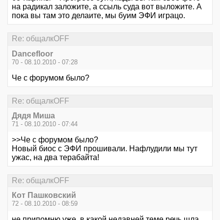
на радикал заложите, а ссыль суда вот выложите. А
пока вы там это делаите, мы буим ЭФИ играцо.
Re: общалкOFF
Dancefloor
70 - 08.10.2010 - 07:28
Че с форумом было?
Re: общалкOFF
Дядя Миша
71 - 08.10.2010 - 07:44
>>Че с форумом было?
Новый биос с ЭФИ прошивали. Нафлудили мы тут
ужас, на два терабайта!
Re: общалкOFF
Кот Пашковский
72 - 08.10.2010 - 08:59
не припомню уже, в какой недавней теме речь шла