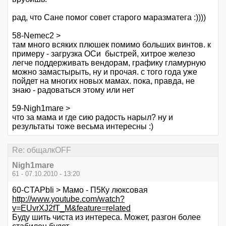
рад, что Сане помог совет старого маразматега :))))
58-Nemec2 >
там много всяких плюшек помимо больших винтов. к
примеру - загрузка ОСи быстрей, хитрое железо
легче поддерживать вендорам, графику гламурную
можно замастырыть, ну и прочая. с того года уже
пойдет на многих новых мамах. пока, правда, не
знаю - радоваться этому или нет
59-Nigh1mare >
что за мама и где сию радость нарыл? ну и
результаты тоже весьма интересны :)
Re: общалкOFF
Nigh1mare
61 - 07.10.2010 - 13:20
60-CTAPbIi > Мамо - П5Ку люксовая
http://www.youtube.com/watch?
v=EUvrXJ2fT_M&feature=related
Буду шить чиста из интереса. Может, разгон более