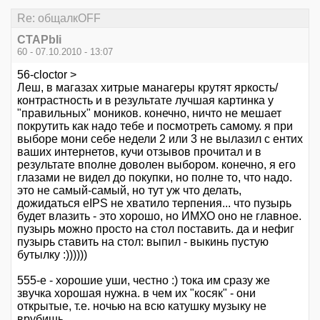
Re: общалкOFF
CTAPbIi
60 - 07.10.2010 - 13:07
56-cloctor >
Леш, в магазах хитрые манагеры крутят яркость/
контрастность и в результате лучшая картинка у
"правильных" моников. конечно, ничто не мешает
покрутить как надо тебе и посмотреть самому. я при
выборе мони себе недели 2 или 3 не вылазил с ентих
ваших интернетов, кучи отзывов прочитал и в
результате вполне доволен выбором. конечно, я его
глазами не видел до покупки, но полне то, что надо.
это не самый-самый, но тут уж что делать,
дожидаться eIPS не хватило терпения... что пузырь
будет влазить - это хорошо, но ИМХО оно не главное.
пузырь можно просто на стол поставить. да и нефиг
пузырь ставить на стол: выпил - выкинь пустую
бутылку :))))))
555-е - хорошие уши, честно :) тока им сразу же
звучка хорошая нужна. в чем их "косяк" - они
открытые, т.е. ночью на всю катушку музыку не
врубишь.