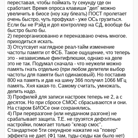
переставая, чтобы поймать ту секунду где он
сработает. Время опроса клавиши "дел" можно
увеличить в биосе (ноу хау блеать) ПОСТ пролетает
очень быстро, чуть профукал - уже ОСь грузиться.
Если бы не Рэйд и доп контроллер на СД, вообще бы
быстро было бы.
2) переорганизованно и переназвано очень многое.
приходиться искать.
3) Отсутсвует наглядное реал-тайм изменение
частоты памяти от ФСБ. Такое ощущение, что теперь
это - независимые финтифлюшки, однако на деле
это не так. Подумал сначала - что неужели можно
память гнать отдельно (при любом делители выбор
частоты для памяти был одинаковый). Но поставив
800 на память и дав на шину 366 получил 1066 МГц
память. Хня какая-то. Самому считать, умножать,
делить надо.
3) Профилей для записи настроек теперь не 2, а с
десяток. Но при сбросе СМОС сбрасываются и они.
На старом БИОСе они сохранялись.
4) При переразгоне (или неудачном разгоне) не
срабатывает защита. Т.Е. не грузятся дефолтные
настройки, помогает только "клеар смос".
Стандартное 5ти секундное нажатие на "повер"
эффекта не дает. (Ф1 там, туды-сюды как было нет)