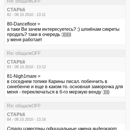
Re: общалкOFF
CTAPbIi
82 - 08.10.2010 - 13:11
80-Dancefloor >
а таки Ви зачем интересуетесь? :) шпиёнам сикреты
продать? таки в очередь :))))))
у меня работает
Re: общалкOFF
CTAPbIi
83 - 08.10.2010 - 13:12
81-Nigh1mare >
в соседнем топике Карины писал. побенчить в
синебенче и еще в каком-то. основная заморочка для
меня - переключаться в б-го мерзкую венду :))))
Re: общалкOFF
CTAPbIi
84 - 08.10.2010 - 13:16
Стали известны официальные имена видеокарт