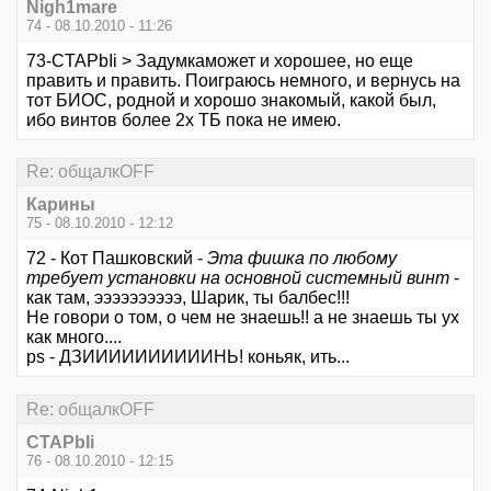
Nigh1mare
74 - 08.10.2010 - 11:26
73-CTAPbIi > Задумкаможет и хорошее, но еще
править и править. Поиграюсь немного, и вернусь на
тот БИОС, родной и хорошо знакомый, какой был,
ибо винтов более 2х ТБ пока не имею.
Re: общалкOFF
Карины
75 - 08.10.2010 - 12:12
72 - Кот Пашковский -
Эта фишка по любому
требует установки на основной системный винт
-
как там, ээээээээээ, Шарик, ты балбес!!!
Не говори о том, о чем не знаешь!! а не знаешь ты ух
как много....
ps - ДЗИИИИИИИИИИНЬ! коньяк, ить...
Re: общалкOFF
CTAPbIi
76 - 08.10.2010 - 12:15