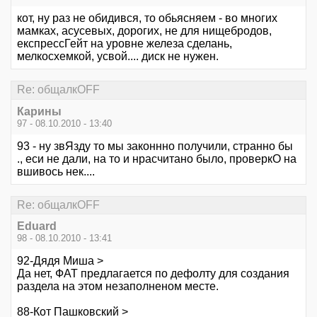
кот, ну раз не обидився, то обьясняем - во многих
мамках, асусевых, дорогих, не для нищебродов,
експрессГейт на уровне железа сделань,
мелкосхемкой, усвой.... диск не нужен.
Re: общалкOFF
Карины
97 - 08.10.2010 - 13:40
93 - ну звЯзду то мы законнно получили, странно бы
., еси не дали, на то и нрасчитано было, проверкО на
вшивось нек....
Re: общалкOFF
Eduard
98 - 08.10.2010 - 13:41
92-Дядя Миша >
Да нет, ФАТ предлагается по дефолту для создания
раздела на этом незаполненом месте.
88-Кот Пашковский >