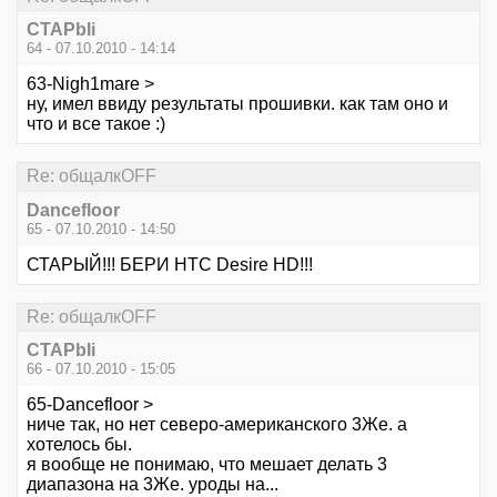
CTAPbIi
64 - 07.10.2010 - 14:14
63-Nigh1mare >
ну, имел ввиду результаты прошивки. как там оно и
что и все такое :)
Re: общалкOFF
Dancefloor
65 - 07.10.2010 - 14:50
СТАРЫЙ!!! БЕРИ HTC Desire HD!!!
Re: общалкOFF
CTAPbIi
66 - 07.10.2010 - 15:05
65-Dancefloor >
ниче так, но нет северо-американского 3Же. а
хотелось бы.
я вообще не понимаю, что мешает делать 3
диапазона на 3Же. уроды на...