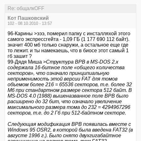
Re: общалкOFF
Кот Пашковский
102 - 08.10.2010 - 13:57
96-Карины >эээ, померил папку с инсталляхой этого
самого экспрессгейта - 1,09 ГБ (1 177 690 112 байт).
значит 400 мб только снаружи, а остальное еще где
то лежит. и ты намекаешь, что в биосе этот самый 1
гб зашит ?
99-Дядя Миша >
Структура BPB в MS-DOS 2.x
содержала 16-битное поле «общего количества
секторов», что означало принципиальную
неприменимость этой версии FAT для томов
объемом более 216 = 65536 секторов, т.е. более 32
Мб при стандартном размере сектора 512 байт. В
MS-DOS 4.0 (1988) вышеназванное поле BPB было
расширено до 32 бит, что означало увеличение
максимального размера тома до 232 = 4294967296
секторов, т.е. до 2 Гб при 512-байтном секторе.
Следующая модификация BPB появилась вместе с
Windows 95 OSR2, в которой была введена FAT32 (в
августе 1996 г.). Было снято двухгигабайтное