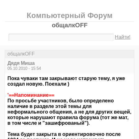
Компьютерный Форум
общалкOFF
Найти!
общалкOFF
Дядя Миша
05.10.2010 - 15:54
Пока чуваки там закрывают старую тему, я уже
создал новую. Поехали )
'==Напоминание==
По просьбе участников, было определено
наличие в разделе этой темы для
неформального
общения
, а не для других вещей,
которые нарушают правила форума (тот же мат,
в том числе и "зашифрованый").
Тема будет закрыта в ориентировочно после