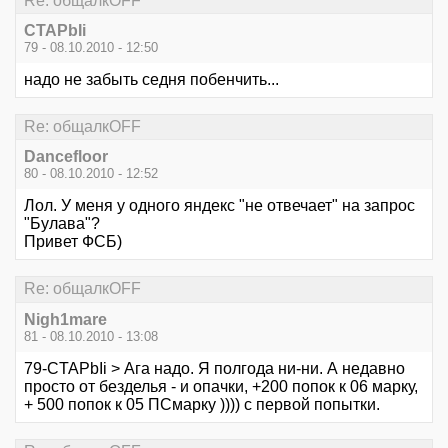
Re: общалкOFF
CTAPbIi
79 - 08.10.2010 - 12:50
надо не забыть седня побенчить...
Re: общалкOFF
Dancefloor
80 - 08.10.2010 - 12:52
Лол. У меня у одного яндекс "не отвечает" на запрос
"Булава"?
Привет ФСБ)
Re: общалкOFF
Nigh1mare
81 - 08.10.2010 - 13:08
79-CTAPbIi > Ага надо. Я полгода ни-ни. А недавно
просто от безделья - и опачки, +200 попок к 06 марку,
+ 500 попок к 05 ПСмарку )))) с первой попытки.