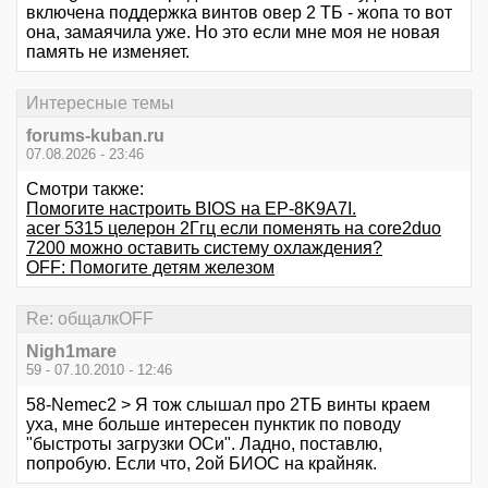
включена поддержка винтов овер 2 ТБ - жопа то вот
она, замаячила уже. Но это если мне моя не новая
память не изменяет.
Интересные темы
forums-kuban.ru
07.08.2026 - 23:46
Смотри также:
Помогите настроить BIOS на EP-8K9A7I.
acer 5315 целерон 2Ггц если поменять на core2duo
7200 можно оставить систему охлаждения?
OFF: Помогите детям железом
Re: общалкOFF
Nigh1mare
59 - 07.10.2010 - 12:46
58-Nemec2 > Я тож слышал про 2ТБ винты краем
уха, мне больше интересен пунктик по поводу
"быстроты загрузки ОСи". Ладно, поставлю,
попробую. Если что, 2ой БИОС на крайняк.