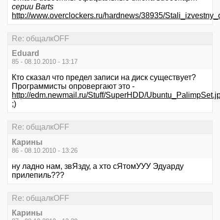
серии Barts
http://www.overclockers.ru/hardnews/38935/Stali_izvestny_
Re: общалкOFF
Eduard
85 - 08.10.2010 - 13:17
Кто сказал что предел записи на диск существует?
Программисты опровергают это -
http://edm.newmail.ru/Stuff/SuperHDD/Ubuntu_PalimpSet.j
;)
Re: общалкOFF
Карины
86 - 08.10.2010 - 13:26
ну ладно нам, звЯзду, а хто сЯтомУУУ Эдуарду
прилепиль???
Re: общалкOFF
Карины