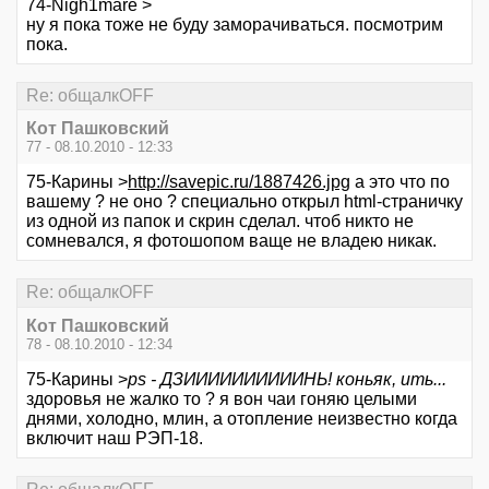
74-Nigh1mare >
ну я пока тоже не буду заморачиваться. посмотрим
пока.
Re: общалкOFF
Кот Пашковский
77 - 08.10.2010 - 12:33
75-Карины >
http://savepic.ru/1887426.jpg
а это что по
вашему ? не оно ? специально открыл html-страничку
из одной из папок и скрин сделал. чтоб никто не
сомневался, я фотошопом ваще не владею никак.
Re: общалкOFF
Кот Пашковский
78 - 08.10.2010 - 12:34
75-Карины >
ps - ДЗИИИИИИИИИИНЬ! коньяк, ить...
здоровья не жалко то ? я вон чаи гоняю целыми
днями, холодно, млин, а отопление неизвестно когда
включит наш РЭП-18.