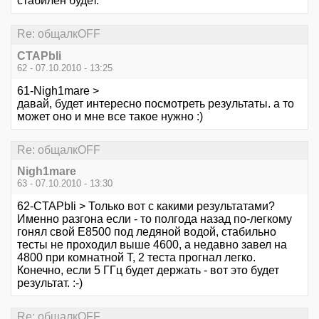
стабилен будет.
Re: общалкOFF
CTAPbIi
62 - 07.10.2010 - 13:25
61-Nigh1mare >
давай, будет интересно посмотреть результаты. а то
может оно и мне все такое нужно :)
Re: общалкOFF
Nigh1mare
63 - 07.10.2010 - 13:30
62-CTAPbIi > Только вот с какими результатами?
Именно разгона если - то полгода назад по-легкому
гонял свой Е8500 под ледяной водой, стабильно
тесты не проходил выше 4600, а недавно завел на
4800 при комнатной Т, 2 теста прогнал легко.
Конечно, если 5 ГГц будет держать - вот это будет
результат. :-)
Re: общалкOFF