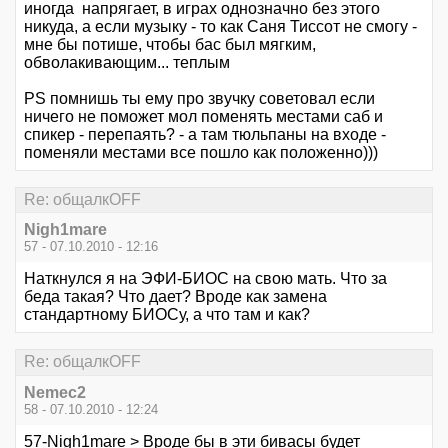
иногда напрягает, в играх однозначно без этого
никуда, а если музыку - то как Саня Тиссот не смогу -
мне бы потише, чтобы бас был мягким,
обволакивающим... теплым
PS помнишь ты ему про звучку советовал если
ничего не поможет мол поменять местами саб и
спикер - перепаять? - а там тюльпаны на входе -
поменяли местами все пошло как положенно)))
Re: общалкOFF
Nigh1mare
57 - 07.10.2010 - 12:16
Наткнулся я на ЭФИ-БИОС на свою мать. Что за
беда такая? Что дает? Вроде как замена
стандартному БИОСу, а что там и как?
Re: общалкOFF
Nemec2
58 - 07.10.2010 - 12:24
57-Nigh1mare > Вроде бы в эти бивасы будет