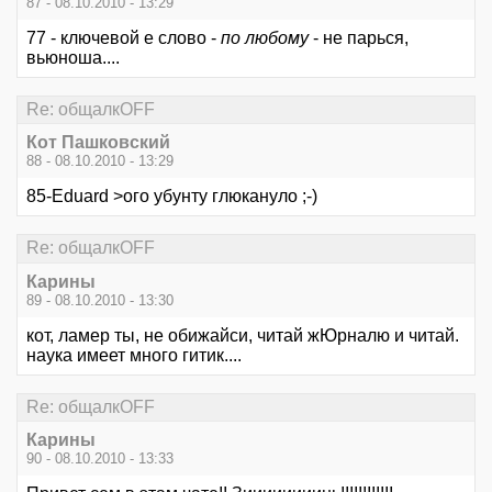
87 - 08.10.2010 - 13:29
77 - ключевой е слово -
по любому
- не парься,
вьюноша....
Re: общалкOFF
Кот Пашковский
88 - 08.10.2010 - 13:29
85-Eduard >ого убунту глюкануло ;-)
Re: общалкOFF
Карины
89 - 08.10.2010 - 13:30
кот, ламер ты, не обижайси, читай жЮрналю и читай.
наука имеет много гитик....
Re: общалкOFF
Карины
90 - 08.10.2010 - 13:33