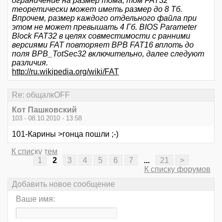
ограничение на размер тома, том FAT32
теоретически может иметь размер до 8 Тб.
Впрочем, размер каждого отдельного файла при
этом не может превышать 4 Гб. BIOS Parameter
Block FAT32 в целях совместимости с ранними
версиями FAT повторяет BPB FAT16 вплоть до
поля BPB_TotSec32 включительно, далее следуют
различия.
http://ru.wikipedia.org/wiki/FAT
Re: общалкOFF
Кот Пашковский
103 - 08.10.2010 - 13:58
101-Карины >гонца пошли ;-)
К списку тем
1
2
3
4
5
6
7
...
21
>
К списку форумов
Добавить новое сообщение
Ваше имя: