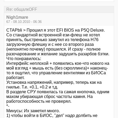
Re: общалкOFF
Nigh1mare
67 - 08.10.2010 - 06:36
CTAPbIi > Прошил я этот EFI BIOS на P5Q Deluxe.
Со стандартной встроенной ези-флеш не хотел
принять, быстренько замутил из телефона Н76
загрузочную флешку и с нее со второго раза
(непонятно почему) прошился. И сразу - полное
разочарование и желание задушить разарбов бэтки.
Что понравилось:
Интерфейс неплохой + появились кое-что нового на
мой взгляд + мышь есть (без скроллинга)+ наконец-
то я ощутил, что управление вентилями из БИОСа
работает.
Установка напряжений, например, теперь как на
гнилье. Т.е. +0.1, +0.2 и т.д.
В разделе СРУ появилась та самая кнопочка, одним
махом убирающая сброс частоты камня. На
работоспособность не проверял.
*-
Минусы: Их заметил много.
1) чтобы войти в БИОС, "дел" надо долбить не