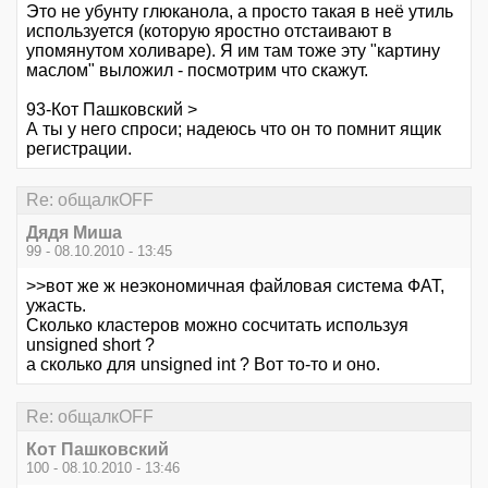
Это не убунту глюканола, а просто такая в неё утиль
используется (которую яростно отстаивают в
упомянутом холиваре). Я им там тоже эту "картину
маслом" выложил - посмотрим что скажут.
93-Кот Пашковский >
А ты у него спроси; надеюсь что он то помнит ящик
регистрации.
Re: общалкOFF
Дядя Миша
99 - 08.10.2010 - 13:45
>>вот же ж неэкономичная файловая система ФАТ,
ужасть.
Сколько кластеров можно сосчитать используя
unsigned short ?
а сколько для unsigned int ? Вот то-то и оно.
Re: общалкOFF
Кот Пашковский
100 - 08.10.2010 - 13:46