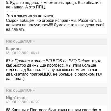
5. Куда-то подевали множитель проца. Все облазил,
не нашел. А это ППЦ.
----------
Это я заметил за полчаса.
Сырой вобщем, но огрехи исправимы. Разогнать за
полчаса не получилось!!!! Думаю, это из-за делителей
на пямять.
Re: общалкOFF
Карины
68 - 08.10.2010 - 06:41
67 >
Прошил я этот EFI BIOS на P5Q Deluxe.
щука,
как быстро движыцца прогресс. мы этим больше
года назад баловались, ну наскока помним на час-
два хватило поиграЦЦО. не больше, с разгоном там
да, попа :)
Re: общалкOFF
Nigh1mare
69 - 08.10.2010 - 07:20
68-Карины > Прогресс буит, кады вы там свое фото