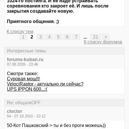
1024-го постинга. И не надо устраивать
соревнования кто закроет её. И лишь после
закрытия создавайте новую.
Приятного общения. ;)
К списку тем
1
2
3
4
5
6
7
...
21
>
К списку форумов
Интересные темы
forums-kuban.ru
07.08.2026 - 23:46
Смотри также:
Суровая мощ!!!
VelociRaptor - актуально ли сейчас?
UPS IPPON 600...:(
Re: общалкOFF
cloctor
54 - 07.10.2010 - 10:12
50-Кот Пашковский > ты и без проги можешь))