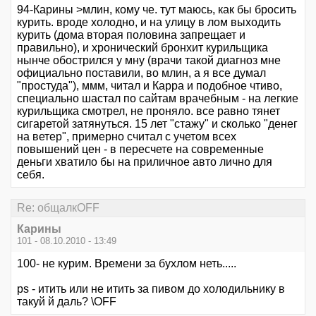
94-Карины >млин, кому че. тут маюсь, как бы бросить
курить. вроде холодно, и на улицу в лом выходить
курить (дома вторая половина запрещает и
правильно), и хронический бронхит курильщика
нынче обострился у мну (врачи такой диагноз мне
официально поставили, во млин, а я все думал
"простуда"), ммм, читал и Карра и подобное чтиво,
специально шастал по сайтам врачебным - на легкие
курильщика смотрел, не проняло. все равно тянет
сигаретой затянуться. 15 лет "стажу" и сколько "денег
на ветер", примерно считал с учетом всех
повышений цен - в пересчете на современные
деньги хватило бы на приличное авто лично для
себя.
Re: общалкOFF
Карины
101 - 08.10.2010 - 13:49
100- не курим. Времени за бухлом неть.....
ps - итить или не итить за пивом до холодильнику в
такуй й даль? \OFF