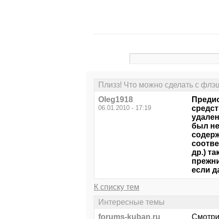
Плизз! Что можно сделать с флэ
Oleg1918
Предис
06.01.2010 - 17:19
средст
удален
был не
содерж
соотве
др.) т
прежни
если д
К списку тем
Интересные темы
forums-kuban.ru
Смотри