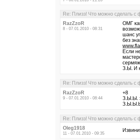
Re: Плизз! Что можно сделать с
RazZzoR
ОМГ как
8 - 07.01.2010 - 08:31
возмож
шанс у
без зна
www.fla
Если не
мастерс
сермяж
З.Ы. И 
Re: Плизз! Что можно сделать с
RazZzoR
+8
9 - 07.01.2010 - 08:44
З.Ы.Ы. 
З.Ы.Ы.Ы
Re: Плизз! Что можно сделать с
Oleg1918
Извинит
11 - 07.01.2010 - 09:35