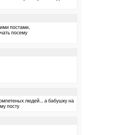
жими постами,
ечать посему
омпетеных людей... а бабушку на
му посту