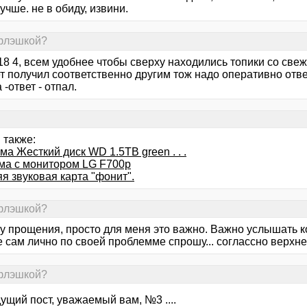
учше. не в обиду, извини.
 флэшкой?
18 4, всем удобнее чтобы сверху находились топики со све
ет получил соответственно другим тож надо оперативно отв
 -ответ - отпал.
 также:
а Жесткий диск WD 1.5TB green . . .
ма с монитором LG F700p
я звуковая карта "фонит".
 флэшкой?
у прощения, просто для меня это важно. Важно услышать к
е сам лично по своей проблемме спрошу... соглассно верхне
 флэшкой?
ущий пост, уважаемый вам, №3 ....