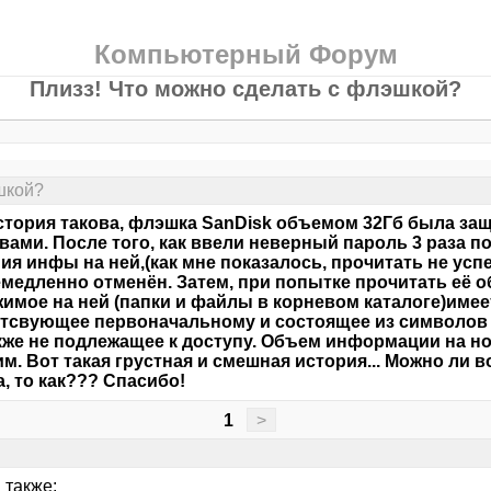
Компьютерный Форум
Плизз! Что можно сделать с флэшкой?
шкой?
тория такова, флэшка SanDisk объемом 32Гб была защ
вами. После того, как ввели неверный пароль 3 раза п
ия инфы на ней,(как мне показалось, прочитать не ус
медленно отменён. Затем, при попытке прочитать её о
имое на ней (папки и файлы в корневом каталоге)име
тсвующее первоначальному и состоящее из символов 
акже не подлежащее к доступу. Объем информации на н
м. Вот такая грустная и смешная история... Можно ли 
а, то как??? Спасибо!
1
>
 также: