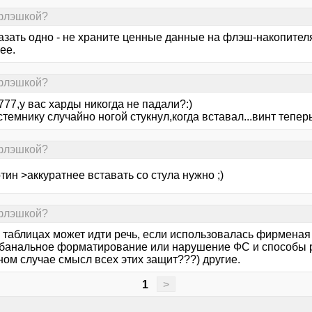
 флэшкой?
азать одно - не храните ценные данные на флэш-накопителя
ее.
 флэшкой?
777,у вас харды никогда не падали?:)
стемнику случайно ногой стукнул,когда вставал...винт тепе
 флэшкой?
тин >аккуратнее вставать со стула нужно ;)
 флэшкой?
х таблицах может идти речь, если использовалась фирмена
 банальное форматирование или нарушение ФС и способы ре
ном случае смысл всех этих защит???) другие.
1
>