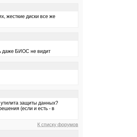
х, жесткие диски все же
рь даже БИОС не видит
я утилита защиты данных?
шения (если и есть - в
К списку форумов