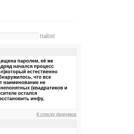
Найти!
ищена паролем, её же
одряд начался процесс
пел)который естественно
бнаружилось, что все
ет наименование не
непонятных (квадратиков и
осителе остался
восстановить инфу,
К списку форумов