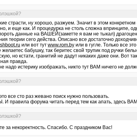
 флэшкой?
ие страсти, ну хорошо, разжуем. Значит в этом конкретном
но, и еще как. И процедурка не столь сложна впринципе, 
пороть данные на ВАШЕЙ(заметте я вам не тыкал) драгоцен
ния теории сего действа. Описано все достаточно доходчиво,
shboot.ru
или вот тут
www.rom.by
или в гугле. Только все эт
 желаетес бабушку, так беритес свой трупик под ручки белы
кую, но кстати, гранитий не дадут никаких даже они. Вот та
ная правда.
не надо истерику изображать, никто тут ВАМ ничего не долж
 флэшкой?
это все сто раз жевано поиск нужно пользовать.
. И правила форума читать перед тем как апать, здесь ВАМ
 флэшкой?
е за некоректность. Спасибо. С праздником Вас!