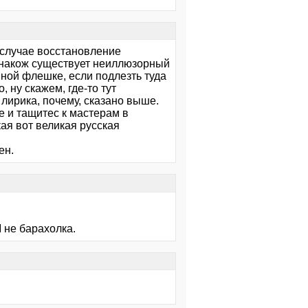
 случае восстановление
однакож существует неиллюзорный
ной флешке, если подлезть туда
 ну скажем, где-то тут
о лирика, почему, сказано выше.
е и тащитес к мастерам в
кая вот великая русская
ен.
 не барахолка.