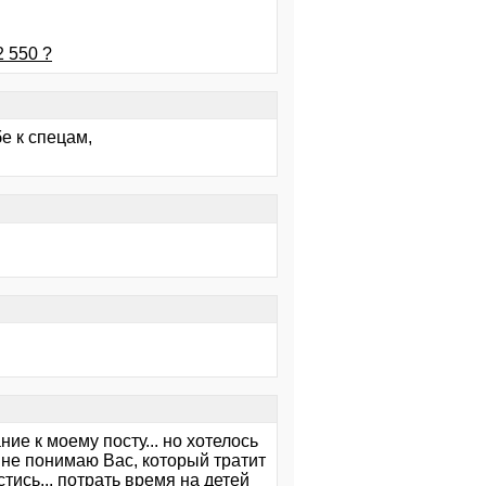
2 550 ?
е к спецам,
ие к моему посту... но хотелось
о я не понимаю Вас, который тратит
стись... потрать время на детей