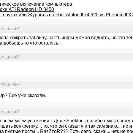
тическое включение компьютера
юхе ATI Radeon HD 3450
в руках или Журавль в небе: Athlon II x4 620 vs Phenom II X
 флэшкой?
ела сожрать таблицу, часть инфы можно поднять, но это теб
а добьешь то что осталось...
 флэшкой?
 флэшкой?
Up? Все уже сказали.
 флэшкой?
и всем моем уважении к Дяде Spektor, спасибо ему за вниман
шать конкретику.... то, что он сказал я и так сам знаю..., н
а пустые посты... RazZzoR??? Есть дело, скажи... нет, не по