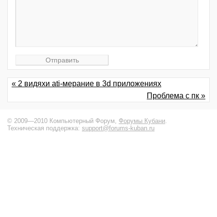
« 2 видяхи ati-мерание в 3d приложениях
Проблема с пк »
© 2009—2010 Компьютерный Форум,
Форумы Кубани
.
Техническая поддержка:
support@forums-kuban.ru