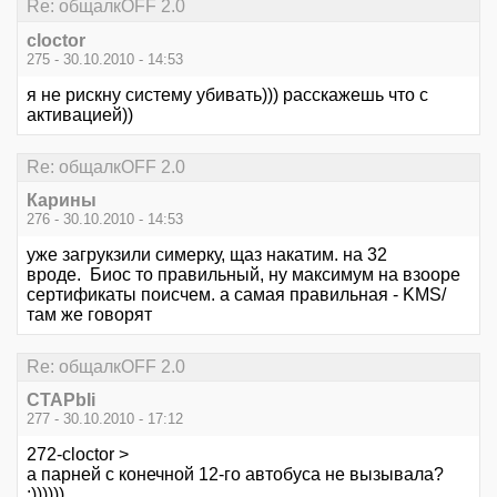
Re: общалкOFF 2.0
cloctor
275 - 30.10.2010 - 14:53
я не рискну систему убивать))) расскажешь что с
активацией))
Re: общалкOFF 2.0
Карины
276 - 30.10.2010 - 14:53
уже загрукзили симерку, щаз накатим. на 32
вроде. Биос то правильный, ну максимум на взооре
сертификаты поисчем. а самая правильная - KMS/
там же говорят
Re: общалкOFF 2.0
CTAPbIi
277 - 30.10.2010 - 17:12
272-cloctor >
а парней с конечной 12-го автобуса не вызывала?
:))))))