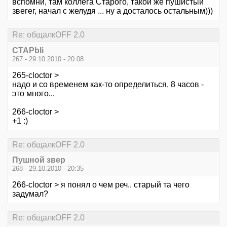
вспомни, там коллега Старого, такой же пушистый
звегег, начал с желудя ... ну а досталось остальным)))
Re: общалкOFF 2.0
CTAPbIi
267 - 29.10.2010 - 20:08
265-cloctor >
надо и со временем как-то определиться, 8 часов -
это много...
266-cloctor >
+1 :)
Re: общалкOFF 2.0
Пушной звер
268 - 29.10.2010 - 20:35
266-cloctor > я понял о чем реч.. старый та чего
задумал?
Re: общалкOFF 2.0