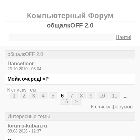
Компьютерный Форум
общалкOFF 2.0
Найти!
общалкOFF 2.0
Dancefloor
26.10.2010 - 06:04
Мойа очеред! =Р
К списку тем
1
2
3
4
5
6
7
8
9
10
11
...
16
>
К списку форумов
Интересные темы
forums-kuban.ru
08.08.2026 - 12:37