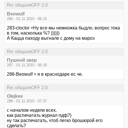
Re: общалкOFF 2.0
Beowulf
286 - 01.11.2010 - 06:15
283-cloctor >Ну все мы немножка быдло, вопрос тока
в том, насколька %? ))))))
А Кацца паходу выгнале с дому на мароз
Re: общалкOFF 2.0
Пушной звер
287 - 01.11.2010 - 06:18
286-Beowulf > я в краснодаре ес че.
Re: общалкOFF 2.0
Olejkee
288 - 01.11.2010 - 07:37
с началом недели всех.
как распечатать журнал пдф?)
ну так распечатать, чтоб легко брошюрой его
сделать?