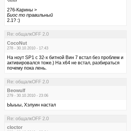
276-Карины >
Биос то правильный
2.1? :)
Re: общалкOFF 2.0
CocoNut
278 - 30.10.2010 - 17:43
На ноут SP1 с 32-х битной Вин 7 встал без проблем и
активировался тоже.) На х64 не встал, разбираться
почему пока лень.
Re: общалкOFF 2.0
Beowulf
279 - 30.10.2010 - 23:06
Ыыыы, Хэлуин настал
Re: общалкOFF 2.0
cloctor