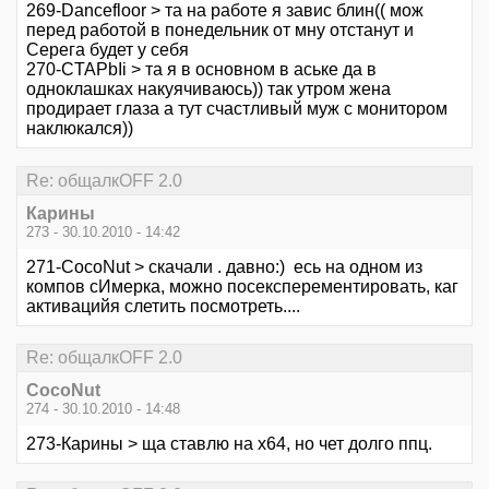
269-Dancefloor > та на работе я завис блин(( мож
перед работой в понедельник от мну отстанут и
Серега будет у себя
270-CTAPbIi > та я в основном в аське да в
одноклашках накуячиваюсь)) так утром жена
продирает глаза а тут счастливый муж с монитором
наклюкался))
Re: общалкOFF 2.0
Карины
273 - 30.10.2010 - 14:42
271-CocoNut > скачали . давно:) есь на одном из
компов сИмерка, можно посексперементировать, каг
активацийя слетить посмотреть....
Re: общалкOFF 2.0
CocoNut
274 - 30.10.2010 - 14:48
273-Карины > ща ставлю на х64, но чет долго ппц.