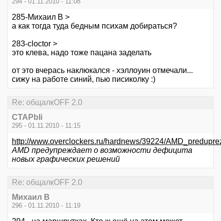
294 - 01.11.2010 - 11:08
285-Михаил В >
а как тогда туда бедным психам добираться?
283-cloctor >
это клева, надо тоже пацана заделать
от это вчерась наклюкался - хэллоуин отмечали...
сижу на работе синий, пью писиколку :)
Re: общалкOFF 2.0
CTAPbIi
295 - 01.11.2010 - 11:15
http://www.overclockers.ru/hardnews/39224/AMD_preduprez
AMD предупреждает о возможности дефицита
новых графических решений
Re: общалкOFF 2.0
Михаил В
296 - 01.11.2010 - 11:19