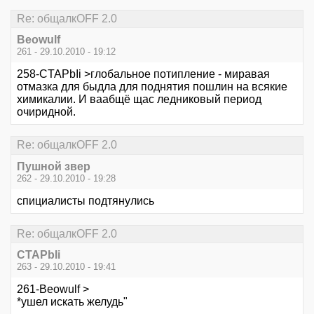
Re: общалкOFF 2.0
Beowulf
261 - 29.10.2010 - 19:12
258-CTAPbIi >глобальное потипление - миравая
отмазка для быдла для поднятия пошлин на всякие
химикалии. И ваабщё щас ледниковый период
очиридной.
Re: общалкOFF 2.0
Пушной звер
262 - 29.10.2010 - 19:28
спициалисты подтянулись
Re: общалкOFF 2.0
CTAPbIi
263 - 29.10.2010 - 19:41
261-Beowulf >
*ушел искать желудь"