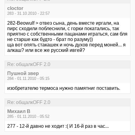
cloctor
283 - 31.10.2010 - 22:57
282-Beowulf > отвез сына, день вместе иргали, на
пирс сходили поблеснили, с горки покатались, так
приятно с собственными пацанами играться, сам бля
не старше как будто - брат по разуму))
ща вот опять стакашек и ночь духов перед моней... я
алкаш? или все же русский ивгей?
Re: общалкOFF 2.0
Пушной звер
284 - 01.11.2010 - 05:15
изобретателю термоса нужно памятниг поставить.
Re: общалкOFF 2.0
Михаил В
285 - 01.11.2010 - 05:52
277 - 12-й давно не ходит :( И 16-й раз в час...