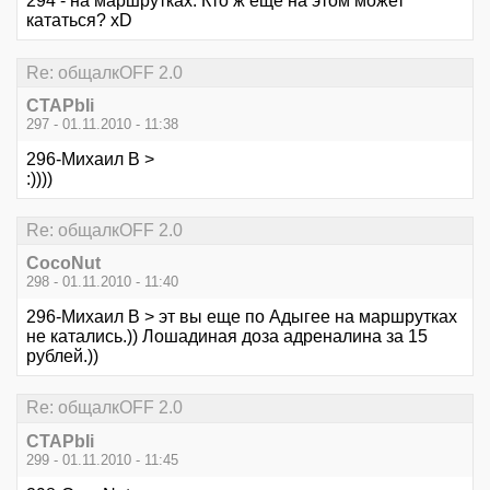
294 - на маршрутках. Кто ж ещё на этом может
кататься? xD
Re: общалкOFF 2.0
CTAPbIi
297 - 01.11.2010 - 11:38
296-Михаил В >
:))))
Re: общалкOFF 2.0
CocoNut
298 - 01.11.2010 - 11:40
296-Михаил В > эт вы еще по Адыгее на маршрутках
не катались.)) Лошадиная доза адреналина за 15
рублей.))
Re: общалкOFF 2.0
CTAPbIi
299 - 01.11.2010 - 11:45