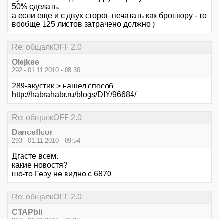
50% сделать.
а если еще и с двух сторон печатать как брошюру - то
вообще 125 листов затрачено должно )
Re: общалкOFF 2.0
Olejkee
292 - 01.11.2010 - 08:30
289-акустик > нашел способ.
http://habrahabr.ru/blogs/DIY/96684/
Re: общалкOFF 2.0
Dancefloor
293 - 01.11.2010 - 09:54
Дгасте всем.
какие новостя?
шо-то Геру не видно с 6870
Re: общалкOFF 2.0
CTAPbIi