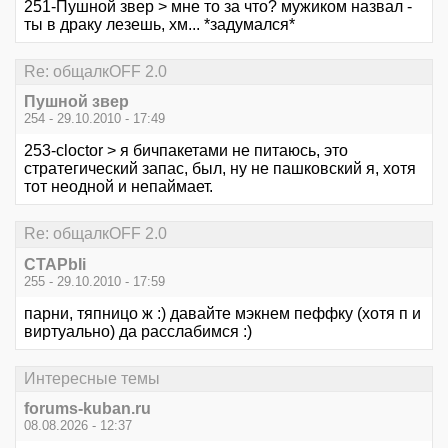
251-Пушной звер > мне то за что? мужиком назвал -
ты в драку лезешь, хм... *задумался*
Re: общалкOFF 2.0
Пушной звер
254 - 29.10.2010 - 17:49
253-cloctor > я бичпакетами не питаюсь, это
стратегический запас, был, ну не пашковский я, хотя
тот неодной и непаймает.
Re: общалкOFF 2.0
CTAPbIi
255 - 29.10.2010 - 17:59
парни, тяпницо ж :) давайте мэкнем пеффку (хотя п и
виртуально) да расслабимся :)
Интересные темы
forums-kuban.ru
08.08.2026 - 12:37