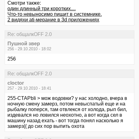
Смотри также:
один длинный три коротких....
Что-то невыносимо пищит в системнике.
2 видяхи ati-мерание в 3d приложениях
Re: общалкOFF 2.0
Пушной звер
256 - 29.10.2010 - 18:02
256
Re: общалкOFF 2.0
cloctor
257 - 29.10.2010 - 18:41
255-CTAPbIi > мож водовки? у нас холодно, вчера в
ночную смену замерз, потом невыспатый еще и на
рыбалку поперся, там отвлекся от холода, рып бил,
издевался но ловился неохотно, а вот когда сел в
машину назад ехать - вот тогда понял насколько я
замерз(( до сих пор выпить охота