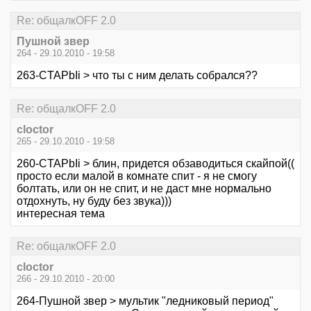
Re: общалкOFF 2.0
Пушной звер
264 - 29.10.2010 - 19:58
263-CTAPbIi > что ты с ним делать собрался??
Re: общалкOFF 2.0
cloctor
265 - 29.10.2010 - 19:58
260-CTAPbIi > блин, придется обзаводиться скайпой((
просто если малой в комнате спит - я не смогу
болтать, или он не спит, и не даст мне нормально
отдохнуть, ну буду без звука)))
интересная тема
Re: общалкOFF 2.0
cloctor
266 - 29.10.2010 - 20:00
264-Пушной звер > мультик "ледниковый период"