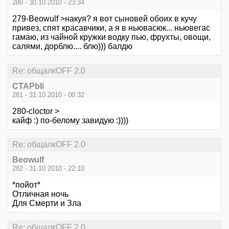
280 - 30.10.2010 - 23:34
279-Beowulf >накуя? я вот сыновей обоих в кучу
привез, спят красавчики, а я в ньювасюк... ньювегас
гамаю, из чайной кружки водку пью, фрухты, овощи,
салями, дорблю.... блю))) балдю
Re: общалкOFF 2.0
CTAPbIi
281 - 31.10.2010 - 00:32
280-cloctor >
кайф :) по-белому завидую :))))
Re: общалкOFF 2.0
Beowulf
282 - 31.10.2010 - 22:10
*пойот*
Отличная ночь
Для Смерти и Зла
Re: общалкOFF 2.0