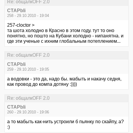
Re: общалкOFF 2.0
CTAPbIi
258 - 29.10.2010 - 19:04
257-cloctor >
та шота холодно в Красно в этом году. тут то оно
понятно, но пошто на Кубани холодно - нипанятна. и
где эти ученые с ихним глобальным потеплением...
Re: общалкOFF 2.0
CTAPbIi
259 - 29.10.2010 - 19:05
а водовки - это да, надо бы. мабыть и накачу седня,
как провод до компа дотяну :))))
Re: общалкOFF 2.0
CTAPbIi
260 - 29.10.2010 - 19:06
а то мабыть как-нить устроили б пьянку по скайпу, а?
:)