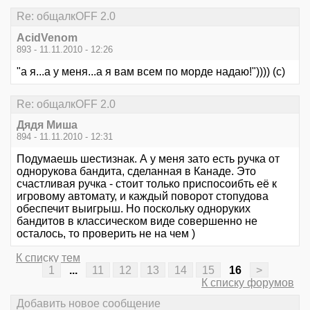
Re: общалкOFF 2.0
AcidVenom
893 - 11.11.2010 - 12:26
"а я...а у меня...а я вам всем по морде надаю!")))) (с)
Re: общалкOFF 2.0
Дядя Миша
894 - 11.11.2010 - 12:31
Подумаешь шестизнак. А у меня зато есть ручка от
однорукова бандита, сделанная в Канаде. Это
счастливая ручка - стоит только приспосоибть её к
игровому автомату, и каждый поворот стопудова
обеспечит выигрыш. Но поскольку одноруких
бандитов в классическом виде совершенно не
осталось, то проверить не на чем )
К списку тем
1
...
11
12
13
14
15
16
>
К списку форумов
Добавить новое сообщение