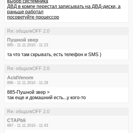
выбор системника
ДВД в компе перестал записывать на ДВД-диски, а
раньше работал
посоветуйте процессор
Re: общалкOFF 2.0
Пушной звер
885 - 11.11.2010 - 11:23
та что там скрывать, есть телефон и SMS )
Re: общалкOFF 2.0
AcidVenom
886 - 11.11.2010 - 11:28
885-Пушной звер >
так еще и домашний есть...у кого-то
Re: общалкOFF 2.0
CTAPbIi
887 - 11.11.2010 - 11:43