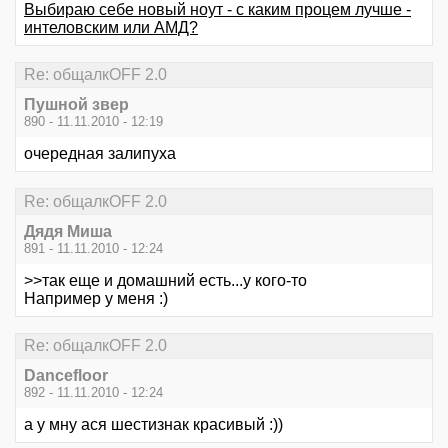
Выбираю себе новый ноут - с каким процем лучше -
интеловским или АМД?
Re: общалкOFF 2.0
Пушной звер
890 - 11.11.2010 - 12:19
очередная залипуха
Re: общалкOFF 2.0
Дядя Миша
891 - 11.11.2010 - 12:24
>>так еще и домашний есть...у кого-то
Например у меня :)
Re: общалкOFF 2.0
Dancefloor
892 - 11.11.2010 - 12:24
а у мну ася шестизнак красивый :))