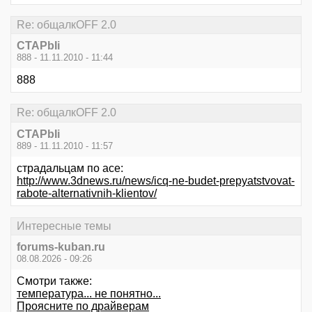
Re: общалкOFF 2.0
CTAPbIi
888 - 11.11.2010 - 11:44
888
Re: общалкOFF 2.0
CTAPbIi
889 - 11.11.2010 - 11:57
страдальцам по асе:
http://www.3dnews.ru/news/icq-ne-budet-prepyatstvovat-
rabote-alternativnih-klientov/
Интересные темы
forums-kuban.ru
08.08.2026 - 09:26
Смотри также:
температура... не понятно...
Проясните по драйверам