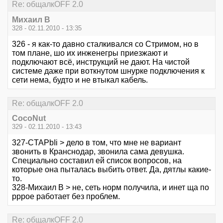
Re: общалкOFF 2.0
Михаил В
328 - 02.11.2010 - 13:35
326 - я как-то давно сталкивался со Стримом, но в
том плане, шо их инженегры приезжают и
подключают всё, инструкций не дают. На чистой
системе даже при воткнутом шнурке подключения к
сети нема, будто и не втыкал кабель.
Re: общалкOFF 2.0
CocoNut
329 - 02.11.2010 - 13:43
327-CTAPbIi > дело в том, что мне не вариант
звонить в Кранснодар, звонила сама девушка.
Специально составил ей список вопросов, на
которые она пыталась выбить ответ. Да, дятлы какие-
то.
328-Михаил В > не, сеть норм получила, и инет ща по
pppoe работает без проблем.
Re: общалкOFF 2.0