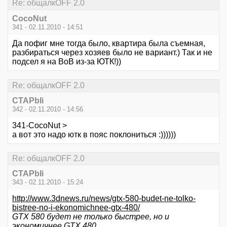
Re: общалкOFF 2.0
CocoNut
341 - 02.11.2010 - 14:51
Да пофиг мне тогда было, квартира была съемная,
разбираться через хозяев было не вариант.) Так и не
подсел я на ВоВ из-за ЮТК!))
Re: общалкOFF 2.0
CTAPbIi
342 - 02.11.2010 - 14:56
341-CocoNut >
а вот это надо ютк в пояс поклониться :))))))
Re: общалкOFF 2.0
CTAPbIi
343 - 02.11.2010 - 15:24
http://www.3dnews.ru/news/gtx-580-budet-ne-tolko-
bistree-no-i-ekonomichnee-gtx-480/
GTX 580 будет не только быстрее, но и
экономичнее GTX 480