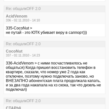
Re: общалкOFF 2.0
AcidVenom
336 - 02.11.2010 - 14:10
335-CocoNut >
не путай - это ЮТК убивает веру в саппорт)))
Re: общалкOFF 2.0
CocoNut
337 - 02.11.2010 - 14:23
336-AcidVenom > с ними посчастливилось не
общаться) Когда пришел восстановить телефон в
квартире, сказали, что номер уже 2 года как
отключен, поэтому нужно подключать заново, но
ВНЕЗАПНО абонентская плата продолжала капать,
и за два года накапала на хз скока, так что дизель не
подключал)
Re: общалкOFF 2.0
CTAPbIi