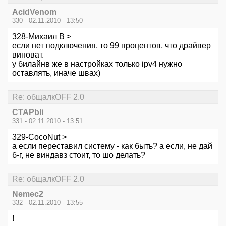
AcidVenom
330 - 02.11.2010 - 13:50
328-Михаил В >
если нет подключения, то 99 процентов, что драйвер
виноват.
у билайнв же в настройках только ipv4 нужно
оставлять, иначе швах)
Re: общалкOFF 2.0
CTAPbIi
331 - 02.11.2010 - 13:51
329-CocoNut >
а если переставил систему - как быть? а если, не дай
б-г, не виндавз стоит, то шо делать?
Re: общалкOFF 2.0
Nemec2
332 - 02.11.2010 - 13:55
!