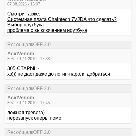
07.08.2026 - 13:07
Смотри также:
Системная плата Chaintech 7VJDA что сделать?
Выбор ноутбука
проблема с выключением ноутбука
Re: общалкOFF 2.0
AcidVenom
306 - 01.11.2010 - 17:38
305-CTAPbIi >
хз))) не дает даже до логин-пароля добраться
Re: общалкOFF 2.0
AcidVenom
307 - 01.11.2010 - 17:45
ложная тревога)
перезапуск оперы помог
Re: общалкOFF 2.0