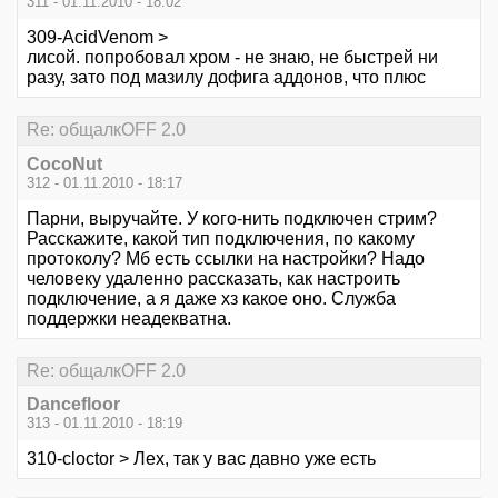
311 - 01.11.2010 - 18:02
309-AcidVenom >
лисой. попробовал хром - не знаю, не быстрей ни
разу, зато под мазилу дофига аддонов, что плюс
Re: общалкOFF 2.0
CocoNut
312 - 01.11.2010 - 18:17
Парни, выручайте. У кого-нить подключен стрим?
Расскажите, какой тип подключения, по какому
протоколу? Мб есть ссылки на настройки? Надо
человеку удаленно рассказать, как настроить
подключение, а я даже хз какое оно. Служба
поддержки неадекватна.
Re: общалкOFF 2.0
Dancefloor
313 - 01.11.2010 - 18:19
310-cloctor > Лех, так у вас давно уже есть