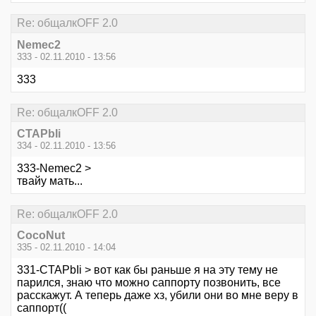
Re: общалкOFF 2.0
Nemec2
333 - 02.11.2010 - 13:56
333
Re: общалкOFF 2.0
CTAPbIi
334 - 02.11.2010 - 13:56
333-Nemec2 >
твайу мать...
Re: общалкOFF 2.0
CocoNut
335 - 02.11.2010 - 14:04
331-CTAPbIi > вот как бы раньше я на эту тему не
парился, знаю что можно саппорту позвонить, все
расскажут. А теперь даже хз, убили они во мне веру в
саппорт((