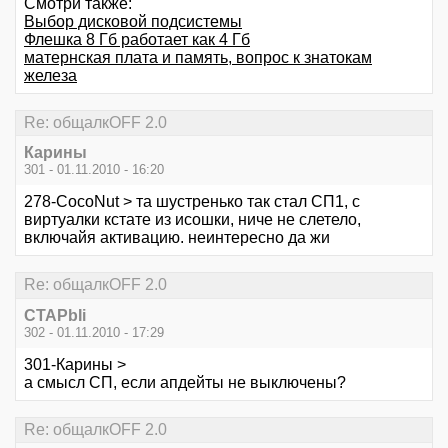
Смотри также:
Выбор дисковой подсистемы
Флешка 8 Гб работает как 4 Гб
матернская плата и память, вопрос к знатокам
железа
Re: общалкOFF 2.0
Карины
301 - 01.11.2010 - 16:20
278-CocoNut > та шустренько так стал СП1, с
виртуалки кстате из исошки, ниче не слетело,
включайя активацию. неинтересно да жи
Re: общалкOFF 2.0
CTAPbIi
302 - 01.11.2010 - 17:29
301-Карины >
а смысл СП, если апдейты не выключены?
Re: общалкOFF 2.0