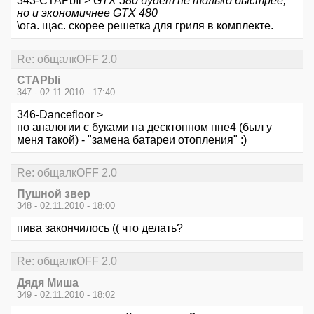
343-CTAPbIi >
GTX 580 будет не только быстрее,
но и экономичнее GTX 480
\ога. щас. скорее решетка для гриля в комплекте.
Re: общалкOFF 2.0
CTAPbIi
347 - 02.11.2010 - 17:40
346-Dancefloor >
по аналогии с буками на десктопном пне4 (был у
меня такой) - "замена батареи отопления" :)
Re: общалкOFF 2.0
Пушной звер
348 - 02.11.2010 - 18:00
пива закончилось (( что делать?
Re: общалкOFF 2.0
Дядя Миша
349 - 02.11.2010 - 18:02