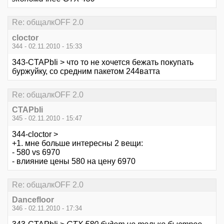
Re: общалкOFF 2.0
cloctor
344 - 02.11.2010 - 15:33
343-CTAPbIi > что то не хочется бежать покупать
буржуйку, со средним пакетом 244ватта
Re: общалкOFF 2.0
CTAPbIi
345 - 02.11.2010 - 15:47
344-cloctor >
+1. мне больше интересны 2 вещи:
- 580 vs 6970
- влияние цены 580 на цену 6970
Re: общалкOFF 2.0
Dancefloor
346 - 02.11.2010 - 17:34