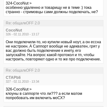
324-CocoNut >
особенно удаленно и товарищу не в теме :) тока
странно - стримовцы сами должны подключать, не?
Re: общалкOFF 2.0
CocoNut
326 - 02.11.2010 - 13:17
Они подключили-то, но купили новый ноут, а он ессна
не настроен. А Саппорт вообще не адекватен, грят у
вас должно быть подключение к инету, его
запускайте. На вопрос какой протокол и тп, чтобы
настроить, повторяют одно и то же про подключение.
Re: общалкOFF 2.0
CTAPbIi
327 - 02.11.2010 - 13:34
326-CocoNut >
клоуны в саппорте что ли??? а если матом
попробовать им включить моСХ?