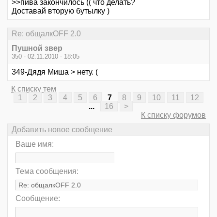
>>пива закончилось (( что делать?
Доставай вторую бутылку )
Re: общалкOFF 2.0
Пушной звер
350 - 02.11.2010 - 18:05
349-Дядя Миша > нету. (
К списку тем
1
2
3
4
5
6
7
8
9
10
11
12
...
16
>
К списку форумов
Добавить новое сообщение
Ваше имя:
Тема сообщения:
Сообщение: