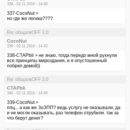
338 - 02.11.2010 - 14:40
337-CocoNut >
но где же логика????
Re: общалкOFF 2.0
CocoNut
339 - 02.11.2010 - 14:42
338-CTAPbIi > не знаю, тогда передо мной рухнули
все принципы мироздания, и я опустошенный
побрел домой))
Re: общалкOFF 2.0
CTAPbIi
340 - 02.11.2010 - 14:50
339-CocoNut >
ппц... а как же ЗоЗПП? ведь услугу не оказывали, да
и не могли оказывать, раз телефон отрубили. так за
что берут денег?