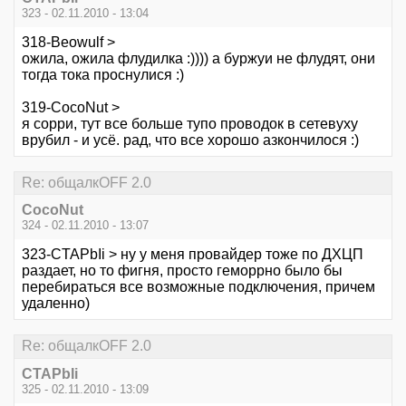
323 - 02.11.2010 - 13:04
318-Beowulf >
ожила, ожила флудилка :)))) а буржуи не флудят, они
тогда тока проснулися :)
319-CocoNut >
я сорри, тут все больше тупо проводок в сетевуху
врубил - и усё. рад, что все хорошо азкончилося :)
Re: общалкOFF 2.0
CocoNut
324 - 02.11.2010 - 13:07
323-CTAPbIi > ну у меня провайдер тоже по ДХЦП
раздает, но то фигня, просто геморрно было бы
перебираться все возможные подключения, причем
удаленно)
Re: общалкOFF 2.0
CTAPbIi
325 - 02.11.2010 - 13:09