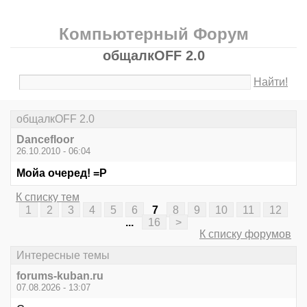
Компьютерный Форум
общалкOFF 2.0
Найти!
общалкOFF 2.0
Dancefloor
26.10.2010 - 06:04
Мойа очеред! =Р
К списку тем
1
2
3
4
5
6
7
8
9
10
11
12
...
16
>
К списку форумов
Интересные темы
forums-kuban.ru
07.08.2026 - 13:07