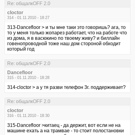
Re: общалкOFF 2.0
cloctor
314 - 01.11.2010 - 18:27
313-Dancefloor > и ты мне таки это говоришь? ага, то
то у меня только жопарез работает, что на работе что
из дома, я в васюкино по твоему живу? и биллайн
говенопроводной тоже наш дом стороной обходит
который год
Re: общалкOFF 2.0
Dancefloor
315 - 01.11.2010 - 18:28
314-cloctor > а у тя разви телефон 3г. поддерживает?
Re: общалкOFF 2.0
cloctor
316 - 01.11.2010 - 18:30
315-Dancefloor >китаец - да держит, вот если не на
машине ехать а на трамвае - то стоит полостановки