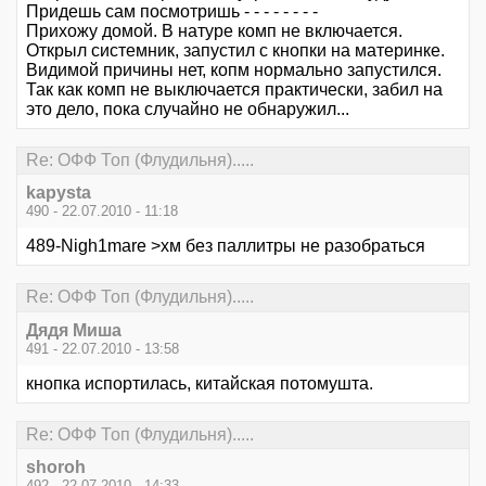
Придешь сам посмотришь - - - - - - - -
Прихожу домой. В натуре комп не включается.
Открыл системник, запустил с кнопки на материнке.
Видимой причины нет, копм нормально запустился.
Так как комп не выключается практически, забил на
это дело, пока случайно не обнаружил...
Re: ОФФ Топ (Флудильня).....
kapysta
490 - 22.07.2010 - 11:18
489-Nigh1mare >хм без паллитры не разобраться
Re: ОФФ Топ (Флудильня).....
Дядя Миша
491 - 22.07.2010 - 13:58
кнопка испортилась, китайская потомушта.
Re: ОФФ Топ (Флудильня).....
shoroh
492 - 22.07.2010 - 14:33