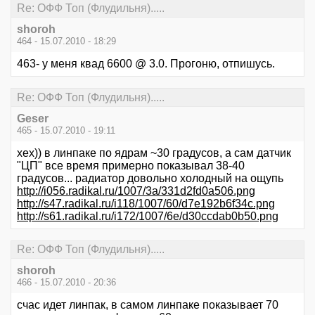
Re: ОФФ Топ (Флудильня).....
shoroh
464 - 15.07.2010 - 18:29
463- у меня квад 6600 @ 3.0. Прогоню, отпишусь.
Re: ОФФ Топ (Флудильня).....
Geser
465 - 15.07.2010 - 19:11
хех)) в линпаке по ядрам ~30 градусов, а сам датчик
"ЦП" все время примерно показывал 38-40
градусов... радиатор довольно холодный на ощупь
http://i056.radikal.ru/1007/3a/331d2fd0a506.png
http://s47.radikal.ru/i118/1007/60/d7e192b6f34c.png
http://s61.radikal.ru/i172/1007/6e/d30ccdab0b50.png
Re: ОФФ Топ (Флудильня).....
shoroh
466 - 15.07.2010 - 20:36
счас идет линпак, в самом линпаке показывает 70