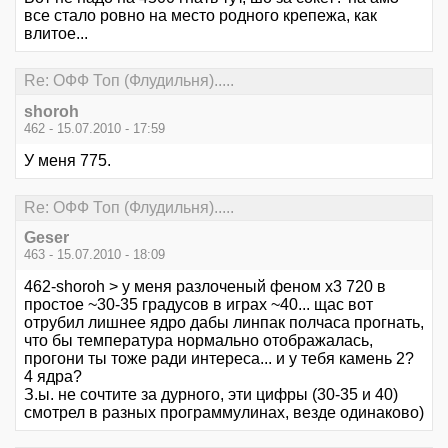
все стало ровно на место родного крепежа, как
влитое...
Re: ОФФ Топ (Флудильня).....
shoroh
462 - 15.07.2010 - 17:59
У меня 775.
Re: ОФФ Топ (Флудильня).....
Geser
463 - 15.07.2010 - 18:09
462-shoroh > у меня разлоченый феном х3 720 в
простое ~30-35 градусов в играх ~40... щас вот
отрубил лишнее ядро дабы линпак полчаса прогнать,
что бы температура нормально отображалась,
прогони ты тоже ради интереса... и у тебя камень 2?
4 ядра?
З.ы. не сочтите за дурного, эти цифры (30-35 и 40)
смотрел в разных программулинах, везде одинаково)