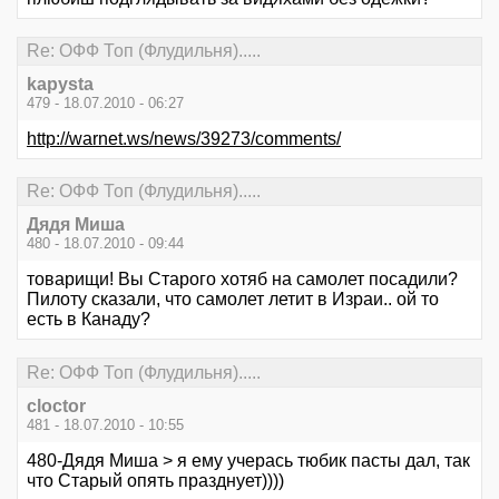
Re: ОФФ Топ (Флудильня).....
kapysta
479 - 18.07.2010 - 06:27
http://warnet.ws/news/39273/comments/
Re: ОФФ Топ (Флудильня).....
Дядя Миша
480 - 18.07.2010 - 09:44
товарищи! Вы Старого хотяб на самолет посадили?
Пилоту сказали, что самолет летит в Израи.. ой то
есть в Канаду?
Re: ОФФ Топ (Флудильня).....
cloctor
481 - 18.07.2010 - 10:55
480-Дядя Миша > я ему учерась тюбик пасты дал, так
что Старый опять празднует))))