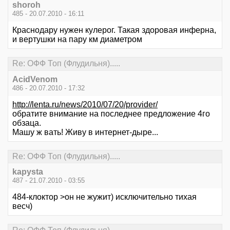
shoroh
485 - 20.07.2010 - 16:11
Краснодару нужен кулерог. Такая здоровая инферна,
и вертушки на пару км диаметром
Re: ОФФ Топ (Флудильня).....
AcidVenom
486 - 20.07.2010 - 17:32
http://lenta.ru/news/2010/07/20/provider/
обратите внимание на последнее предложение 4го
обзаца.
Машу ж вать! Живу в интернет-дыре...
Re: ОФФ Топ (Флудильня).....
kapysta
487 - 21.07.2010 - 03:55
484-клоктор >он не жужит) исключительно тихая
весч)