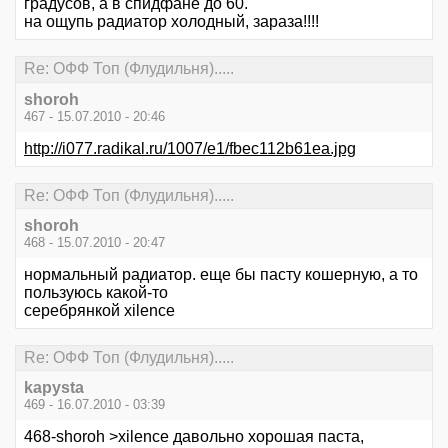
градусов, а в спидфане до 60.
на ощупь радиатор холодный, зараза!!!!
Re: ОФФ Топ (Флудильня).....
shoroh
467 - 15.07.2010 - 20:46
http://i077.radikal.ru/1007/e1/fbec112b61ea.jpg
Re: ОФФ Топ (Флудильня).....
shoroh
468 - 15.07.2010 - 20:47
нормальный радиатор. еще бы пасту кошерную, а то
пользуюсь какой-то
серебрянкой xilence
Re: ОФФ Топ (Флудильня).....
kapysta
469 - 16.07.2010 - 03:39
468-shoroh >xilence давольно хорошая паста,