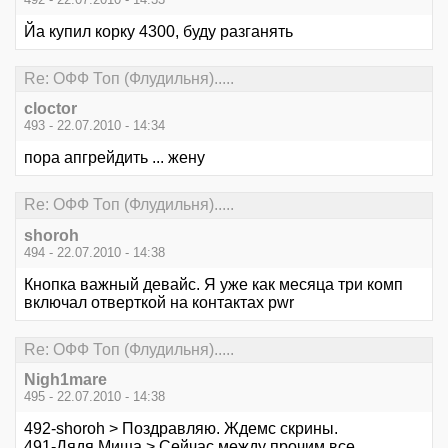
Йа купил корку 4300, буду разганять
Re: ОФФ Топ (Флудильня).....
cloctor
493 - 22.07.2010 - 14:34
пора апгрейдить ... жену
Re: ОФФ Топ (Флудильня).....
shoroh
494 - 22.07.2010 - 14:38
Кнопка важный девайс. Я уже как месяца три комп
включал отверткой на контактах pwr
Re: ОФФ Топ (Флудильня).....
Nigh1mare
495 - 22.07.2010 - 14:38
492-shoroh > Поздравляю. Ждемс скрины.
491-Дядя Миша > Сейчас между прочим все