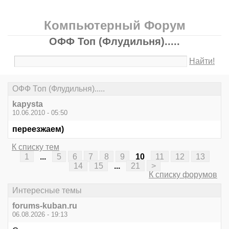
Компьютерный Форум
ОФФ Топ (Флудильня).....
Найти!
ОФФ Топ (Флудильня).....
kapysta
10.06.2010 - 05:50
переезжаем)
К списку тем
1
...
5
6
7
8
9
10
11
12
13
14
15
...
21
>
К списку форумов
Интересные темы
forums-kuban.ru
06.08.2026 - 19:13