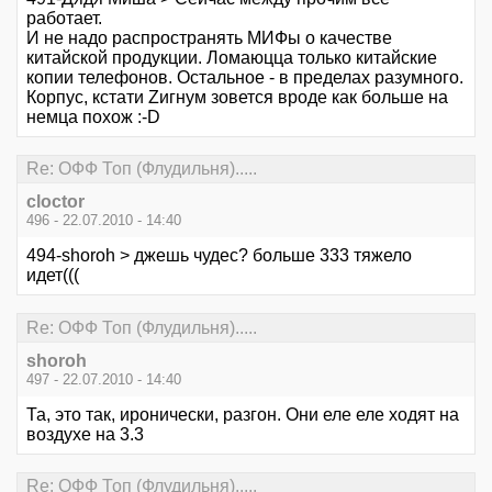
работает.
И не надо распространять МИФы о качестве
китайской продукции. Ломаюцца только китайские
копии телефонов. Остальное - в пределах разумного.
Корпус, кстати Zигнум зовется вроде как больше на
немца похож :-D
Re: ОФФ Топ (Флудильня).....
cloctor
496 - 22.07.2010 - 14:40
494-shoroh > джешь чудес? больше 333 тяжело
идет(((
Re: ОФФ Топ (Флудильня).....
shoroh
497 - 22.07.2010 - 14:40
Та, это так, иронически, разгон. Они еле еле ходят на
воздухе на 3.3
Re: ОФФ Топ (Флудильня).....