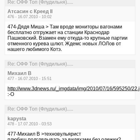
Re: ОФФ Топ (Флудильня).....
Атсасин с Креед II
476 - 16.07.2010 - 10:02
474-Дядя Миша > Там вроде мониторы вагонами
бесплатно отгружает на станции Краснодар
Пашковский. Взамен ему откуда-то крупные партии
отменного курева шлют. Ждемс новых ЛОЛов от
нашего любимого Котэ.
Re: ОФФ Топ (Флудильня).....
Михаил В
477 - 16.07.2010 - 15:51
http://www.3dnews.ru/_imgdata/img/2010/07/16/595250/22.
:-O
Re: ОФФ Топ (Флудильня).....
kapysta
478 - 17.07.2010 - 03:53
477-Михаил В >техновульярист
плюбиш подглядывать за видяхами без одежки?