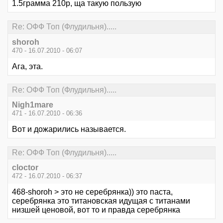
1.5грамма 210р, ща такую пользую
Re: ОФФ Топ (Флудильня).....
shoroh
470 - 16.07.2010 - 06:07
Ага, эта.
Re: ОФФ Топ (Флудильня).....
Nigh1mare
471 - 16.07.2010 - 06:36
Вот и дожарились называется.
Re: ОФФ Топ (Флудильня).....
cloctor
472 - 16.07.2010 - 06:37
468-shoroh > это не серебрянка)) это паста,
серебрянка это титановская идущая с титанами
низшей ценовой, вот то и правда серебрянка