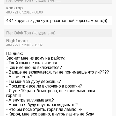
Re: ОФФ Топ (Флудильня).....
клоктор
488 - 21.07.2010 - 08:00
487-kapysta > для чуть разогнанной коры самое то)))
Re: ОФФ Топ (Флудильня).....
Nigh1mare
489 - 22.07.2010 - 11:02
На днях:
Звонит мне из дому на работу:
- Твой комп не включается.
- Как именно не включается?
- Вапще не включается, ты не понимаешь что ли????
- А свет есть?
- Ты меня за дуру держишь?
- Посмотри все ли включено в розетки?
- Я уже 10 раз обсмотрела, все твои лампочки
горят!!!!
- А внутрь заглядывала?
- Нахера я буду внутрь заглядывать?
- Что бы посмотреть, горят ли лампочки.
- Кароч, мне все равно, внутрь лазить не буду.