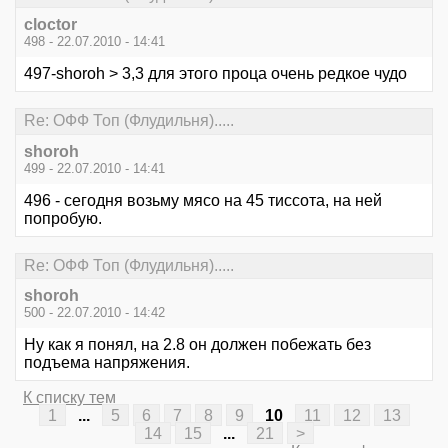
cloctor
498 - 22.07.2010 - 14:41
497-shoroh > 3,3 для этого проца очень редкое чудо
Re: ОФФ Топ (Флудильня).....
shoroh
499 - 22.07.2010 - 14:41
496 - сегодня возьму мясо на 45 тиссота, на ней
попробую.
Re: ОФФ Топ (Флудильня).....
shoroh
500 - 22.07.2010 - 14:42
Ну как я понял, на 2.8 он должен побежать без
подъема напряжения.
К списку тем
1
...
5
6
7
8
9
10
11
12
13
14
15
...
21
>