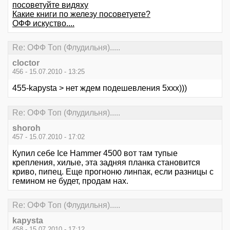
посоветуйте видяху
Какие книги по железу посоветуете?
ОФФ искуство....
Re: ОФФ Топ (Флудильня).....
cloctor
456 - 15.07.2010 - 13:25
455-kapysta > нет ждем подешевления 5ххх)))
Re: ОФФ Топ (Флудильня).....
shoroh
457 - 15.07.2010 - 17:02
Купил себе Ice Hammer 4500 вот там тупые
крепления, хилые, эта задняя планка становится
криво, пипец. Еще прогноню линпак, если разницы с
гемином не будет, продам нах.
Re: ОФФ Топ (Флудильня).....
kapysta
458 - 15.07.2010 - 17:12