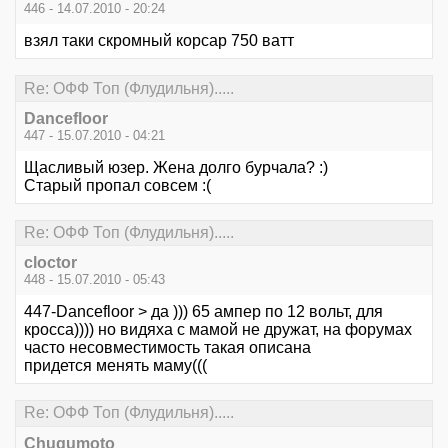
446 - 14.07.2010 - 20:24
взял таки скромный корсар 750 ватт
Re: ОФФ Топ (Флудильня).....
Dancefloor
447 - 15.07.2010 - 04:21
Щасливый юзер. Жена долго бурчала? :)
Старый пропал совсем :(
Re: ОФФ Топ (Флудильня).....
cloctor
448 - 15.07.2010 - 05:43
447-Dancefloor > да ))) 65 ампер по 12 вольт, для
кросса)))) но видяха с мамой не дружат, на форумах
часто несовместимость такая описана
придется менять маму(((
Re: ОФФ Топ (Флудильня).....
Chugumoto