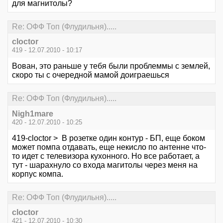
для магнитолы?
Re: ОФФ Топ (Флудильня).....
cloctor
419 - 12.07.2010 - 10:17
Вован, это раньше у тебя были проблеммы с землей,
скоро ты с очередной мамой доиграешься
Re: ОФФ Топ (Флудильня).....
Nigh1mare
420 - 12.07.2010 - 10:25
419-cloctor > В розетке один контур - БП, еще боком
может помпа отдавать, еще некисло по антенне что-
то идет с телевизора кухонного. Но все работает, а
тут - шарахнуло со входа магитолы через меня на
корпус компа.
Re: ОФФ Топ (Флудильня).....
cloctor
421 - 12.07.2010 - 10:30