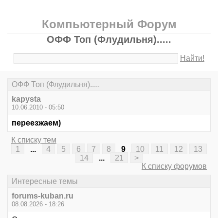
Компьютерный Форум
ОФФ Топ (Флудильня).....
Найти!
ОФФ Топ (Флудильня).....
kapysta
10.06.2010 - 05:50
переезжаем)
К списку тем
1
...
4
5
6
7
8
9
10
11
12
13
14
...
21
>
К списку форумов
Интересные темы
forums-kuban.ru
08.08.2026 - 18:26