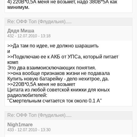
4) 220В*0,5А меня не возьмет, надо 380В*5А как
минимум.
Re: ОФФ Топ (Флудильня).....
Дядя Миша
432 - 12.07.2010 - 13:18
>>Да там по идее, не должно шарашить
и
>>Подключаю ее к АКБ от УПСа, который питает
комп
Это два взаимоисключающих понятия.
>>она вообще признаков жизни не подавала
Купить новую батарейку - дело нехитрое, да.
>>220В*0,5А меня не возьмет
Цитата из любой советской книжки для юных
радиолюбителей:
"Смертельным считается ток около 0.1 А"
Re: ОФФ Топ (Флудильня).....
Nigh1mare
433 - 12.07.2010 - 13:30