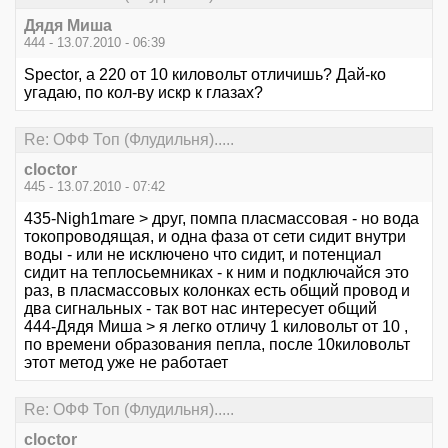
Дядя Миша
444 - 13.07.2010 - 06:39
Spector, а 220 от 10 киловольт отличишь? Дай-ко
угадаю, по кол-ву искр к глазах?
Re: ОФФ Топ (Флудильня).....
cloctor
445 - 13.07.2010 - 07:42
435-Nigh1mare > друг, помпа пласмассовая - но вода
токопроводящая, и одна фаза от сети сидит внутри
воды - или не исключено что сидит, и потенциал
сидит на теплосьемниках - к ним и подключайся это
раз, в пласмассовых колонках есть общий провод и
два сигнальных - так вот нас интересует общий
444-Дядя Миша > я легко отличу 1 киловольт от 10 ,
по времени образования пепла, после 10киловольт
этот метод уже не работает
Re: ОФФ Топ (Флудильня).....
cloctor