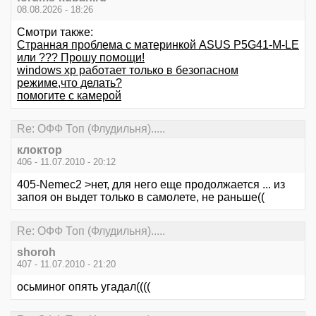
08.08.2026 - 18:26
Смотри также:
Странная проблема с материнкой ASUS P5G41-M-LE
или ??? Прошу помощи!
windows xp работает только в безопасном
режиме,что делать?
помогите с камерой
Re: ОФФ Топ (Флудильня).....
клоктор
406 - 11.07.2010 - 20:12
405-Nemec2 >нет, для него еще продолжается ... из
запоя он выдет только в самолете, не раньше((
Re: ОФФ Топ (Флудильня).....
shoroh
407 - 11.07.2010 - 21:20
осьминог опять угадал((((