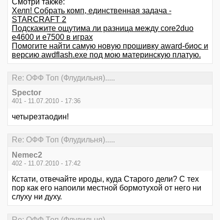
Смотри также:
Хелп! Собрать комп, единственная задача -
STARCRAFT 2
Подскажите ощутима ли разница между core2duo
e4600 и e7500 в играх
Помогите найти самую новую прошивку award-биос и
версию awdflash.exe под мою материнскую платую.
Re: ОФФ Топ (Флудильня).....
Spector
401 - 11.07.2010 - 17:36
четырезтаодин!
Re: ОФФ Топ (Флудильня).....
Nemec2
402 - 11.07.2010 - 17:42
Кстати, отвечайте ироды, куда Старого дели? С тех
пор как его напоили местной бормотухой от него ни
слуху ни духу.
Re: ОФФ Топ (Флудильня).....