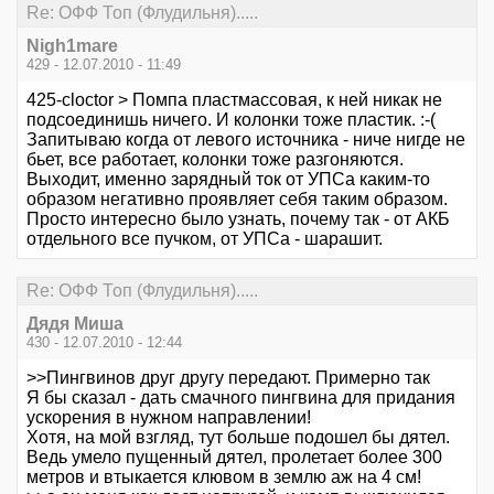
Re: ОФФ Топ (Флудильня).....
Nigh1mare
429 - 12.07.2010 - 11:49
425-cloctor > Помпа пластмассовая, к ней никак не
подсоединишь ничего. И колонки тоже пластик. :-(
Запитываю когда от левого источника - ниче нигде не
бьет, все работает, колонки тоже разгоняются.
Выходит, именно зарядный ток от УПСа каким-то
образом негативно проявляет себя таким образом.
Просто интересно было узнать, почему так - от АКБ
отдельного все пучком, от УПСа - шарашит.
Re: ОФФ Топ (Флудильня).....
Дядя Миша
430 - 12.07.2010 - 12:44
>>Пингвинов друг другу передают. Примерно так
Я бы сказал - дать смачного пингвина для придания
ускорения в нужном направлении!
Хотя, на мой взгляд, тут больше подошел бы дятел.
Ведь умело пущенный дятел, пролетает более 300
метров и втыкается клювом в землю аж на 4 см!