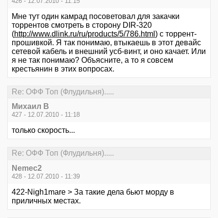
426 - 12.07.2010 - 11:15
Мне тут один камрад посоветовал для закачки
торрентов смотреть в сторону DIR-320
(
http://www.dlink.ru/ru/products/5/786.html
) с торрент-
прошивкой. Я так понимаю, втыкаешь в этот девайс
сетевой кабель и внешний усб-винт, и оно качает. Или
я не так понимаю? Объясните, а то я совсем
крестьянин в этих вопросах.
Re: ОФФ Топ (Флудильня).....
Михаил В
427 - 12.07.2010 - 11:18
только скорость...
Re: ОФФ Топ (Флудильня).....
Nemec2
428 - 12.07.2010 - 11:39
422-Nigh1mare > За такие дела бьют морду в
приличных местах.