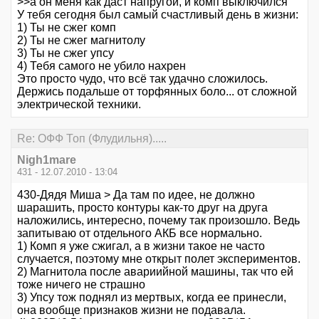
>>а он меня как даст напругой, и комп выключился
У тебя сегодня был самый счастливый день в жизни:
1) Ты не сжег комп
2) Ты не сжег магнитолу
3) Ты не сжег упсу
4) Тебя самого не убило нахрен
Это просто чудо, что всё так удачно сложилось.
Держись подальше от торфянных боло... от сложной
электрической техники.
Re: ОФФ Топ (Флудильня).....
Nigh1mare
431 - 12.07.2010 - 13:04
430-Дядя Миша > Да там по идее, не должно
шарашить, просто контуры как-то друг на друга
наложились, интересно, почему так произошло. Ведь
запитываю от отдельного АКБ все нормально.
1) Комп я уже сжигал, а в жизни такое не часто
случается, поэтому мне открыт полет экспериментов.
2) Магнитола после авариийной машины, так что ей
тоже ничего не страшно
3) Упсу тож поднял из мертвых, когда ее принесли,
она вообще признаков жизни не подавала.