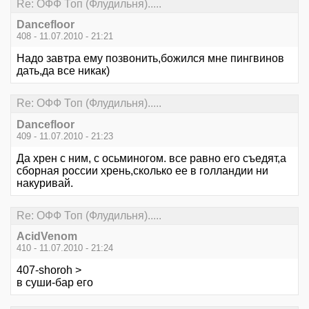
Re: ОФФ Топ (Флудильня).....
Dancefloor
408 - 11.07.2010 - 21:21
Надо завтра ему позвонить,божился мне пингвинов
дать,да все никак)
Re: ОФФ Топ (Флудильня).....
Dancefloor
409 - 11.07.2010 - 21:23
Да хрен с ним, с осьминогом. все равно его съедят,а
сборная россии хрень,сколько ее в голландии ни
накуривай.
Re: ОФФ Топ (Флудильня).....
AcidVenom
410 - 11.07.2010 - 21:24
407-shoroh >
в суши-бар его