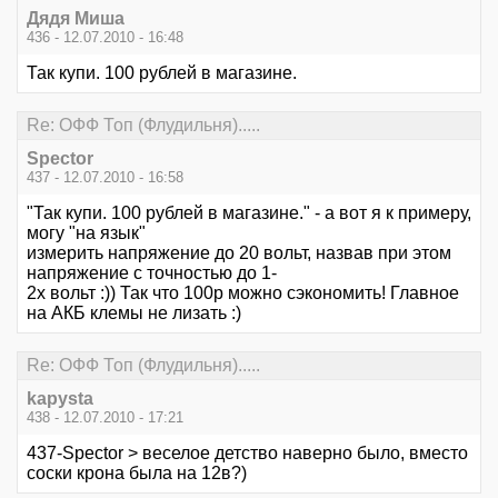
Дядя Миша
436 - 12.07.2010 - 16:48
Так купи. 100 рублей в магазине.
Re: ОФФ Топ (Флудильня).....
Spector
437 - 12.07.2010 - 16:58
"Так купи. 100 рублей в магазине." - а вот я к примеру,
могу "на язык"
измерить напряжение до 20 вольт, назвав при этом
напряжение с точностью до 1-
2х вольт :)) Так что 100р можно сэкономить! Главное
на АКБ клемы не лизать :)
Re: ОФФ Топ (Флудильня).....
kapysta
438 - 12.07.2010 - 17:21
437-Spector > веселое детство наверно было, вместо
соски крона была на 12в?)