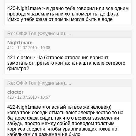
420-Nigh1mare > я давно тебе говорил или все одним
проводом заземлить или хоть померять где фаза.
Имхо у тебя фаза от помпы могла быть в воде
Re: ОФФ Топ (Флудильня).....
Nigh1mare
422 - 12.07.2010 - 10:38
421-cloctor > На батарею отопления вариант
замотать от третьего контакта на штапселе сетевого
фильтра?
Re: ОФФ Топ (Флудильня).....
cloctor
423 - 12.07.2010 - 10:57
422-Nigh1mare > опасный ты все же человек))
когда твои соседи отматывают электричество то на
батарее фаза сидит, так что о всяком заземлении
забудь, просто между собой проводом толстым
корпуса соедени, чтобы уравнивающих токов по
кабелькам да разьемам не было