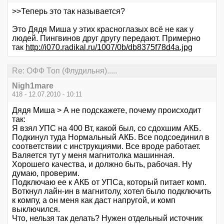
>>Теперь это так называется?
Это Дядя Миша у этих красноглазых всё не как у
людей. Пингвинов друг другу передают. Примерно
так
http://i070.radikal.ru/1007/0b/db8375f78d4a.jpg
Re: ОФФ Топ (Флудильня).....
Nigh1mare
418 - 12.07.2010 - 10:11
Дядя Миша > А не подскажете, почему происходит
так:
Я взял УПС на 400 Вт, какой был, со сдохшим АКБ.
Подкинул туда Нормальный АКБ. Все подсоединил в
соответствии с инструкциями. Все вроде работает.
Валяется тут у меня магнитолка машинная.
Хорошего качества, и должно быть, рабочая. Ну
думаю, проверим.
Подключаю ее к АКБ от УПСа, который питает комп.
Воткнул лайн-ин в магнитолу, хотел было подключить
к компу, а он меня как даст напругой, и комп
выключился.
Что, нельзя так делать? Нужен отдельный источник