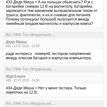
432-Дядя Миша > А на пальцах объяснить? Я ж с
батарейки снимаю 12 В на магнитолу, батарейка
заряжается тем временем выправленным током от
транса, фактически, я их и снимаю для питания.
Почему потенциал большой получается между
линейным входом магнитолы и корпусом компа?
Re: ОФФ Топ (Флудильня).....
Дядя Миша
434 - 12.07.2010 - 13:58
ради интереса - померяй тестером напряжение
между плюсом батареи и корпусом компьютера.
Re: ОФФ Топ (Флудильня).....
Nigh1mare
435 - 12.07.2010 - 14:50
434-Дядя Миша > Нет у меня тестера. Только
лампочка на 12 В.
Re: ОФФ Топ (Флудильня).....