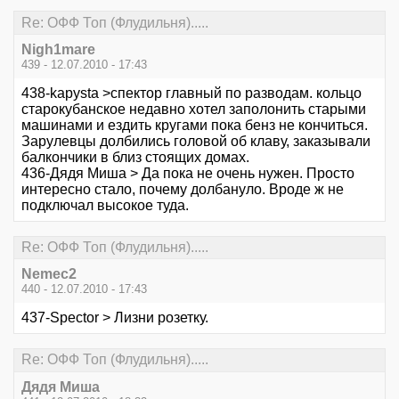
Re: ОФФ Топ (Флудильня).....
Nigh1mare
439 - 12.07.2010 - 17:43
438-kapysta >спектор главный по разводам. кольцо
старокубанское недавно хотел заполонить старыми
машинами и ездить кругами пока бенз не кончиться.
Зарулевцы долбились головой об клаву, заказывали
балкончики в близ стоящих домах.
436-Дядя Миша > Да пока не очень нужен. Просто
интересно стало, почему долбануло. Вроде ж не
подключал высокое туда.
Re: ОФФ Топ (Флудильня).....
Nemec2
440 - 12.07.2010 - 17:43
437-Spector > Лизни розетку.
Re: ОФФ Топ (Флудильня).....
Дядя Миша