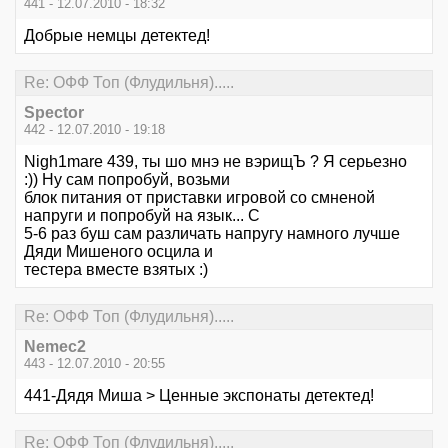
441 - 12.07.2010 - 18:32
Добрые немцы детектед!
Re: ОФФ Топ (Флудильня).....
Spector
442 - 12.07.2010 - 19:18
Nigh1mare 439, ты шо мнэ не вэрищЪ ? Я серьезно
:)) Ну сам попробуй, возьми
блок питания от приставки игровой со смненой
напруги и попробуй на язык... С
5-6 раз буш сам различать напругу намного лучше
Дяди Мишеного осцила и
тестера вместе взятых :)
Re: ОФФ Топ (Флудильня).....
Nemec2
443 - 12.07.2010 - 20:55
441-Дядя Миша > Ценные экспонаты детектед!
Re: ОФФ Топ (Флудильня).....