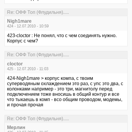
Re: ОФФ Топ (Флудильня).....
Nigh1mare
424 - 12.07.2010 - 10:59
423-cloctor : Не понял, что с чем соединять нужно.
Корпус с чем?
Re: ОФФ Топ (Флудильня).....
cloctor
425 - 12.07.2010 - 11:03
424-Nigh1mare > корпус компа, с твоим
суперводяным охлаждением это раз, с упс это два, с
колонками например - это три, магнитолу перед
подключением тоже вносишь в общий контур и все
что тыкаешь в комп - всо общим проводом, модемы,
и прочая прочая
Re: ОФФ Топ (Флудильня).....
Мерлин