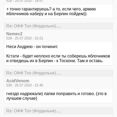
528 - 25.07.2010 - 19:57
+ точно гарантируешь? а то, если чего, армию
яблочников наберу и на Берлин пойдем))
Re: ОФФ Топ (Флудильня).....
Nemec2
529 - 25.07.2010 - 21:01
Неси Андрею - он починит.
Кстати - будет неплохо если ты соберешь яблочников
и отведешь их в Берлин - к Тоскони. Там и оставь.
Re: ОФФ Топ (Флудильня).....
AcidVenom
530 - 25.07.2010 - 21:45
гнездо надрюкали) лапки поправить и готово. (это в
лучшем случае)
Re: ОФФ Топ (Флудильня).....