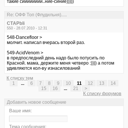
такие сииииииии..ние-синие)))))
Re: ОФФ Топ (Флудильня).....
CTAPbIi
550 - 28.07.2010 - 12:31
548-Dancefloor >
молчит. написал вчерась второй раз.
549-AcidVenom >
в предпоследний день надо было потусить по
Красной. мама, держите меня четверо :)))) а потом
удивляются кол-ву изнасилований
К списку тем
1
...
6
7
8
9
10
11
12
13
14
15
16
...
21
>
К списку форумов
Добавить новое сообщение
Ваше имя:
Тема сообщения: