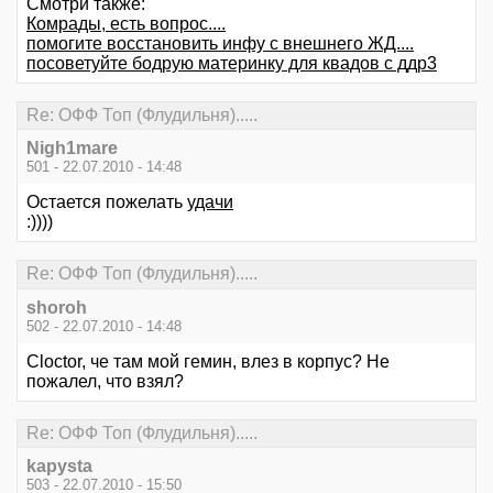
Смотри также:
Комрады, есть вопрос....
помогите восстановить инфу с внешнего ЖД....
посоветуйте бодрую материнку для квадов с ддр3
Re: ОФФ Топ (Флудильня).....
Nigh1mare
501 - 22.07.2010 - 14:48
Остается пожелать
удачи
:))))
Re: ОФФ Топ (Флудильня).....
shoroh
502 - 22.07.2010 - 14:48
Cloctor, че там мой гемин, влез в корпус? Не
пожалел, что взял?
Re: ОФФ Топ (Флудильня).....
kapysta
503 - 22.07.2010 - 15:50