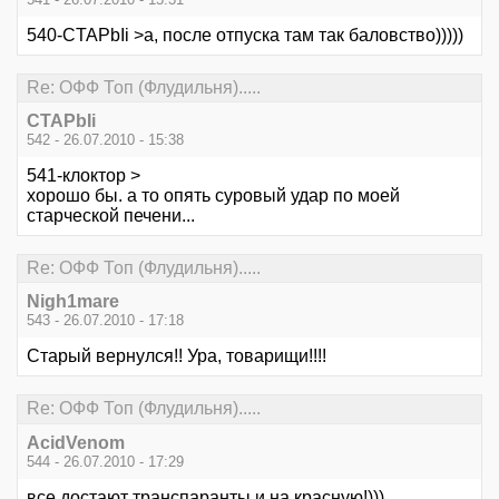
540-CTAPbIi >а, после отпуска там так баловство)))))
Re: ОФФ Топ (Флудильня).....
CTAPbIi
542 - 26.07.2010 - 15:38
541-клоктор >
хорошо бы. а то опять суровый удар по моей
старческой печени...
Re: ОФФ Топ (Флудильня).....
Nigh1mare
543 - 26.07.2010 - 17:18
Старый вернулся!! Ура, товарищи!!!!
Re: ОФФ Топ (Флудильня).....
AcidVenom
544 - 26.07.2010 - 17:29
все достают транспаранты и на красную!)))