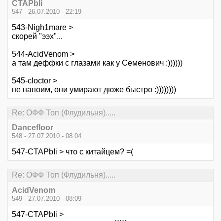
CTAPbIi
547 - 26.07.2010 - 22:19
543-Nigh1mare >
скорей "ээх"...
544-AcidVenom >
а там деффки с глазами как у Семенович :))))))
545-cloctor >
не напоим, они умирают дюже быстро :))))))))
Re: ОФФ Топ (Флудильня).....
Dancefloor
548 - 27.07.2010 - 08:04
547-CTAPbIi > что с китайцем? =(
Re: ОФФ Топ (Флудильня).....
AcidVenom
549 - 27.07.2010 - 08:09
547-CTAPbIi >