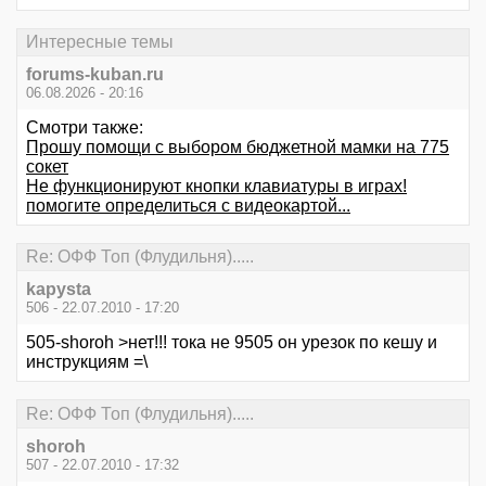
Интересные темы
forums-kuban.ru
06.08.2026 - 20:16
Смотри также:
Прошу помощи с выбором бюджетной мамки на 775
сокет
Не функционируют кнопки клавиатуры в играх!
помогите определиться с видеокартой...
Re: ОФФ Топ (Флудильня).....
kapysta
506 - 22.07.2010 - 17:20
505-shoroh >нет!!! тока не 9505 он урезок по кешу и
инструкциям =\
Re: ОФФ Топ (Флудильня).....
shoroh
507 - 22.07.2010 - 17:32