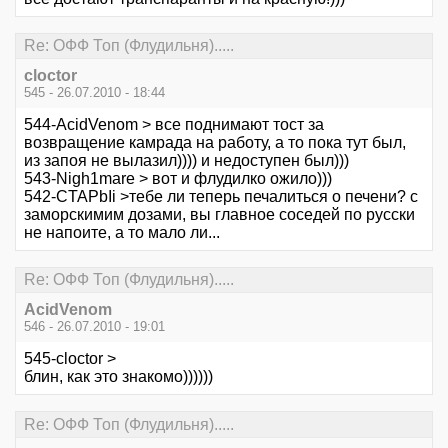
Re: ОФФ Топ (Флудильня).....
cloctor
545 - 26.07.2010 - 18:44
544-AcidVenom > все поднимают тост за
возвращение камрада на работу, а то пока тут был,
из запоя не вылазил)))) и недоступен был)))
543-Nigh1mare > вот и флудилко ожило)))
542-CTAPbIi >тебе ли теперь печалиться о печени? с
заморскимим дозами, вы главное соседей по русски
не напоите, а то мало ли...
Re: ОФФ Топ (Флудильня).....
AcidVenom
546 - 26.07.2010 - 19:01
545-cloctor >
блин, как это знакомо))))))
Re: ОФФ Топ (Флудильня).....