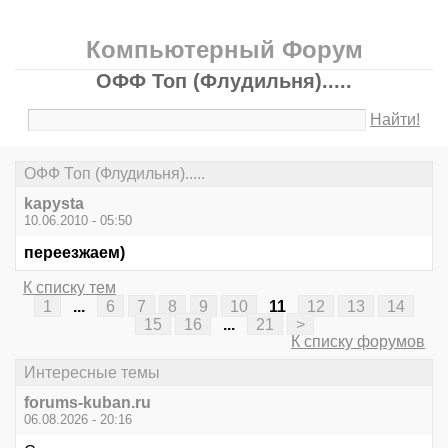
Компьютерный Форум
ОФФ Топ (Флудильня).....
Найти!
ОФФ Топ (Флудильня).....
kapysta
10.06.2010 - 05:50
переезжаем)
К списку тем
1
...
6
7
8
9
10
11
12
13
14
15
16
...
21
>
К списку форумов
Интересные темы
forums-kuban.ru
06.08.2026 - 20:16