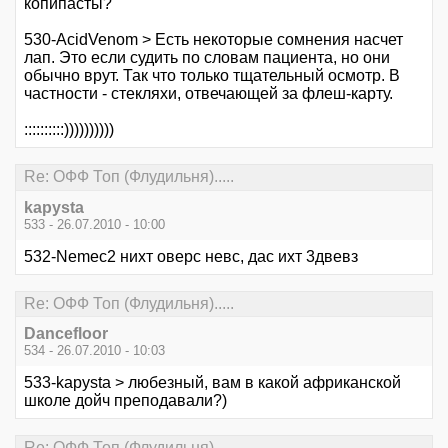
копипасты?
530-AcidVenom > Есть некоторые сомнения насчет
лап. Это если судить по словам пациента, но они
обычно врут. Так что только тщательный осмотр. В
частности - стекляхи, отвечающей за флеш-карту.
::::::::::))))))))))
Re: ОФФ Топ (Флудильня).....
kapysta
533 - 26.07.2010 - 10:00
532-Nemec2 нихт оверс невс, дас ихт 3двевз
Re: ОФФ Топ (Флудильня).....
Dancefloor
534 - 26.07.2010 - 10:03
533-kapysta > любезный, вам в какой африканской
школе дойч преподавали?)
Re: ОФФ Топ (Флудильня).....