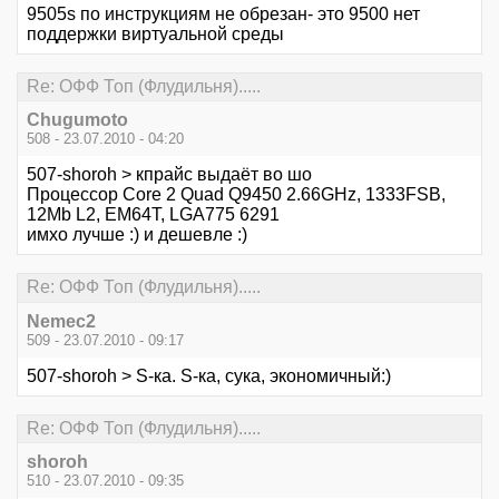
9505s по инструкциям не обрезан- это 9500 нет
поддержки виртуальной среды
Re: ОФФ Топ (Флудильня).....
Chugumoto
508 - 23.07.2010 - 04:20
507-shoroh > кпрайс выдаёт во шо
Процессор Core 2 Quad Q9450 2.66GHz, 1333FSB,
12Mb L2, EM64T, LGA775 6291
имхо лучше :) и дешевле :)
Re: ОФФ Топ (Флудильня).....
Nemec2
509 - 23.07.2010 - 09:17
507-shoroh > S-ка. S-ка, сука, экономичный:)
Re: ОФФ Топ (Флудильня).....
shoroh
510 - 23.07.2010 - 09:35