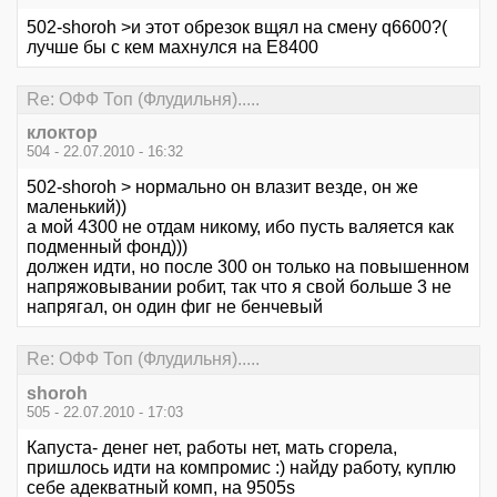
502-shoroh >и этот обрезок вщял на смену q6600?(
лучше бы с кем махнулся на Е8400
Re: ОФФ Топ (Флудильня).....
клоктор
504 - 22.07.2010 - 16:32
502-shoroh > нормально он влазит везде, он же
маленький))
а мой 4300 не отдам никому, ибо пусть валяется как
подменный фонд)))
должен идти, но после 300 он только на повышенном
напряжовывании робит, так что я свой больше 3 не
напрягал, он один фиг не бенчевый
Re: ОФФ Топ (Флудильня).....
shoroh
505 - 22.07.2010 - 17:03
Капуста- денег нет, работы нет, мать сгорела,
пришлось идти на компромис :) найду работу, куплю
себе адекватный комп, на 9505s