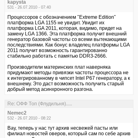
kapysta
531 - 26.07.2010 - 07:40
Процессоров с обозначением "Extreme Edition"
платформа LGA 1155 не увидит. Увидит их
платформа LGA 2011, которая, видимо, придет на
замену LGA 1366. Эта платформа получит внешний
генератор базовой частоты со всеми вытекающими
последствиями. Как бонус владелец платформы LGA
2011 получит возможность гарантированно
стабильно работать с памятью DDR3-2666.
Производители материнских плат наверняка
придумают методы привязки частоты процессора не
к интегрированному в чипсет Intel P67 генератору, а к
внешнему. Это даст возможность получить старый
добрый метод асинхронного разгона.
Re: ОФФ Топ (Флудильня).....
Nemec2
532 - 26.07.2010 - 08:22
Вау, теперь у нас тут архив несвежей пасты или
филиал новостей оверов, который сам по себе архив