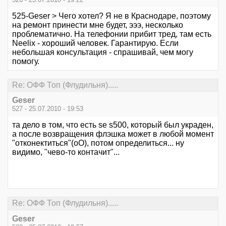
525-Geser > Чего хотел? Я не в Краснодаре, поэтому
на ремонт принести мне будет, эээ, несколько
проблематично. На телефонии прибит тред, там есть
Neelix - хороший человек. Гарантирую. Если
небольшая консультация - спрашивай, чем могу
помогу.
Re: ОФФ Топ (Флудильня).....
Geser
527 - 25.07.2010 - 19:53
та дело в том, что есть se s500, который был украден,
а после возвращения флэшка может в любой момент
"отконектиться"(оО), потом определиться... ну
видимо, "чево-то контачит"...
Re: ОФФ Топ (Флудильня).....
Geser