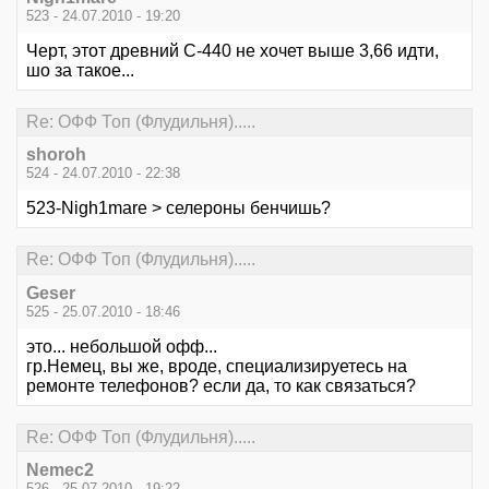
523 - 24.07.2010 - 19:20
Черт, этот древний С-440 не хочет выше 3,66 идти,
шо за такое...
Re: ОФФ Топ (Флудильня).....
shoroh
524 - 24.07.2010 - 22:38
523-Nigh1mare > селероны бенчишь?
Re: ОФФ Топ (Флудильня).....
Geser
525 - 25.07.2010 - 18:46
это... небольшой офф...
гр.Немец, вы же, вроде, специализируетесь на
ремонте телефонов? если да, то как связаться?
Re: ОФФ Топ (Флудильня).....
Nemec2
526 - 25.07.2010 - 19:22