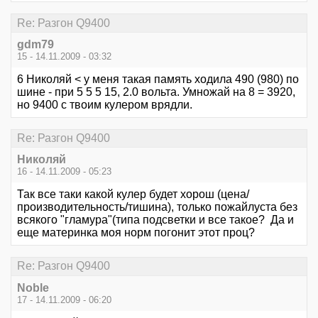
Re: Разгон Q9400
gdm79
15 - 14.11.2009 - 03:32
6 Николяй < у меня такая память ходила 490 (980) по
шине - при 5 5 5 15, 2.0 вольта. Умножай на 8 = 3920,
но 9400 с твоим кулером врядли.
Re: Разгон Q9400
Николяй
16 - 14.11.2009 - 05:23
Так все таки какой кулер будет хорош (цена/
производительность/тишина), только пожайлуста без
всякого "гламура"(типа подсветки и все такое? Да и
еще материнка моя норм погонит этот проц?
Re: Разгон Q9400
Noble
17 - 14.11.2009 - 06:20