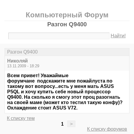
Компьютерный Форум
Разгон Q9400
Найти!
Разгон Q9400
Николяй
13.11.2009 - 18:29
Всем привет! Уважаймые
форумчане подскажите мне пожайлуста по
такому вот вопросу...есть у меня мать ASUS
P5QL и хочу купить себе новый процессор
Q9400. На сколько я смогу этот проц разогнать
на своей маме (может кто тестил такую конфу)?
Охлаждение стоит ASUS V72.
К списку тем
1
>
К списку форумов