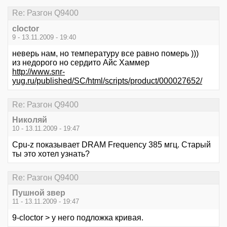
Re: Разгон Q9400
cloctor
9 - 13.11.2009 - 19:40
неверь нам, но температуру все равно померь )))
из недорого но сердито Айс Хаммер
http://www.snr-
yug.ru/published/SC/html/scripts/product/000027652/
Re: Разгон Q9400
Николяй
10 - 13.11.2009 - 19:47
Cpu-z показывает DRАM Frеquеncy 385 мгц. Старый
ты это хотел узнать?
Re: Разгон Q9400
Пушной звер
11 - 13.11.2009 - 19:47
9-cloctor > у него подложка кривая.