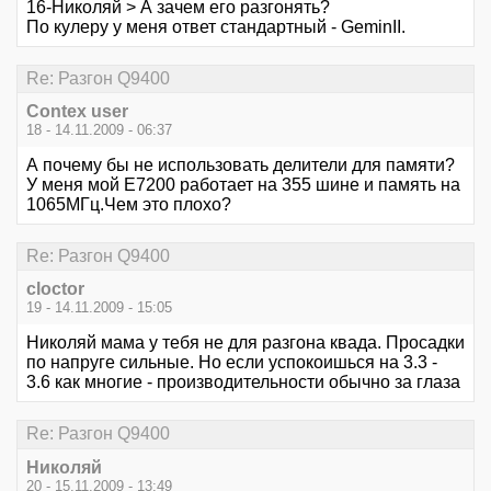
16-Николяй > А зачем его разгонять?
По кулеру у меня ответ стандартный - GeminII.
Re: Разгон Q9400
Contex user
18 - 14.11.2009 - 06:37
А почему бы не использовать делители для памяти?
У меня мой Е7200 работает на 355 шине и память на
1065МГц.Чем это плохо?
Re: Разгон Q9400
cloctor
19 - 14.11.2009 - 15:05
Николяй мама у тебя не для разгона квада. Просадки
по напруге сильные. Но если успокоишься на 3.3 -
3.6 как многие - производительности обычно за глаза
Re: Разгон Q9400
Николяй
20 - 15.11.2009 - 13:49