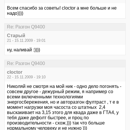
Всем спасибо за советы! cloctor а мне больше и не
надо))))
Re: Разгон Q9400
Старый
21 - 15.11.2009 - 19:01
ну, наливай :))))
Re: Разгон Q9400
cloctor
22 - 15.11.2009 - 19:10
Николяй не смотря на мой ник - одно дело погонять -
совсем другое - дежурный режим, я например со
всеми включенными технологиями
энергосбережения, но и авторазгон фултраст , т е в
момент нагрузки моя часоста со штатных 2,4
выскакивает на 3,15 этого для квада даже в ГТА4, у
тебя даже дефолт быстрее, и проц по
производительности - схож.))) так что больше
нормальному человеку и не нужно )))