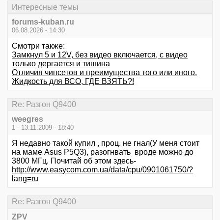
Интересные темы
forums-kuban.ru
06.08.2026 - 14:30
Смотри также:
Замкнул 5 и 12V, без видео включается, с видео
только дергается и тишина
Отличия чипсетов и преимущества того или иного.
Жидкость для ВСО, ГДЕ ВЗЯТЬ?!
Re: Разгон Q9400
weegres
1 - 13.11.2009 - 18:40
Я недавно такой купил , проц. не гнал(У меня стоит
на маме Asus P5Q3), разогнвать вроде можно до
3800 МГц. Почитай об этом здесь-
http://www.easycom.com.ua/data/cpu/0901061750/?
lang=ru
Re: Разгон Q9400
ZPV