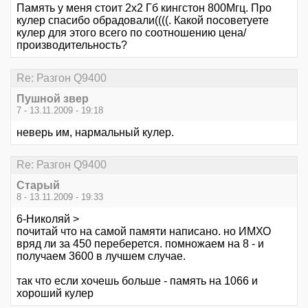
Память у меня стоит 2х2 Гб кингстон 800Мгц. Про
кулер спасибо обрадовали((((. Какой посоветуете
кулер для этого всего по соотношению цена/
производительность?
Re: Разгон Q9400
Пушной звер
7 - 13.11.2009 - 19:18
неверь им, нармальный кулер.
Re: Разгон Q9400
Старый
8 - 13.11.2009 - 19:33
6-Николяй >
почитай что на самой памяти написано. но ИМХО
вряд ли за 450 переберется. помножаем на 8 - и
получаем 3600 в лучшем случае.
так что если хочешь больше - память на 1066 и
хороший кулер