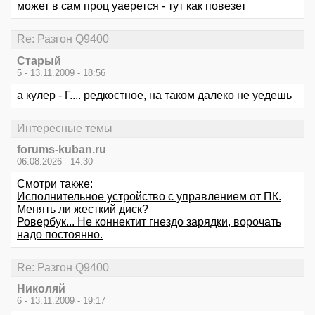
может в сам проц уаерется - тут как повезет
Re: Разгон Q9400
Старый
5 - 13.11.2009 - 18:56
а кулер - Г.... редкостное, на таком далеко не уедешь
Интересные темы
forums-kuban.ru
06.08.2026 - 14:30
Смотри также:
Исполнительное устройство с управлением от ПК.
Менять ли жесткий диск?
Ровербук... Не коннектит гнездо зарядки, ворочать
надо постоянно.
Re: Разгон Q9400
Николяй
6 - 13.11.2009 - 19:17