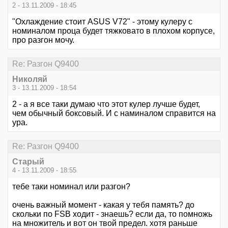
2 - 13.11.2009 - 18:45
"Охлаждение стоит ASUS V72" - этому кулеру с
номиналом проца будет тяжковато в плохом корпусе,
про разгон мочу.
Re: Разгон Q9400
Николяй
3 - 13.11.2009 - 18:54
2 - а я все таки думаю что этот кулер лучше будет,
чем обычный боксовый. И с наминалом справится на
ура.
Re: Разгон Q9400
Старый
4 - 13.11.2009 - 18:55
тебе таки номинал или разгон?
очень важный момент - какая у тебя память? до
скольки по FSB ходит - знаешь? если да, то помножь
на множитель и вот он твой предел. хотя раньше