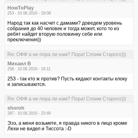
HowToPlay
253 - 10.06.2010 - 19:08
Народ так как насчет с дамами? доведем уровень
собрания до 40 человек и тогда может, кото то из
ребят найдет вторую половинку себе или
преключения))
Re: ОФФ а не пора ли нам? Пора! Споим Старого)))
Михаил В
258 - 10.06.2010 - 19:11
253 - так кто ж против? Пусть кидают контакты клоку
и записываются.
Re: ОФФ а не пора ли нам? Пора! Споим Старого)))
shoroh
287 - 10.06.2010 - 23:40
Эээ, а меня возьмете, я правда никого в лицо кроме
Лехи не видел и Тиссота :-D