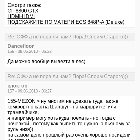
Смотри также:
GF 8800 GTX
HDMI-HDMI
ПОДСКАЖИТЕ ПО МАТЕРИ ECS 848P-A (Deluxe)
Re: ОФФ а не пора ли нам? Пора! Споим Старого)))
Dancefloor
156 - 09.06.2010 - 05:22
Да можно вообще вывезти в лес)
Re: ОФФ а не пора ли нам? Пора! Споим Старого)))
клоктор
157 - 09.06.2010 - 06:27
155-MEZON > ну многим не доехать туда так же
комфортно как на Шапшуг - на маршрутке, или
трамвайчике.
я например могу хоть куда поехать - но тогда с
ночевкой - потому как выпить то нужно, а пьяному за
руль низя))
на самом деле прошлый раз очень хорошо посидели