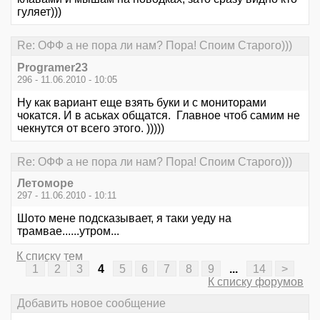
гуляет)))
Re: ОФФ а не пора ли нам? Пора! Споим Старого)))
Programer23
296 - 11.06.2010 - 10:05
Ну как вариант еще взять буки и с мониторами
чокатся. И в аськах общатся. Главное чтоб самим не
чекнутся от всего этого. )))))
Re: ОФФ а не пора ли нам? Пора! Споим Старого)))
Летоморе
297 - 11.06.2010 - 10:11
Шото мене подсказывает, я таки уеду на
трамвае......утром...
К списку тем
1
2
3
4
5
6
7
8
9
...
14
>
К списку форумов
Добавить новое сообщение