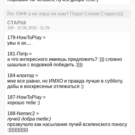
Re: ОФФ а не пора ли нам? Пора! Споим Старого)))
CTAPbIi
189 - 10.06.2010 - 11:29
179-HowToPlay >
увы и ах....
181-Петр >
а что интересного имеешь предложить? :))) сложно
шашлык с водовкой победить :))))
184-клоктор >
мне все равно, но ИМХО и правда лучше в субботу,
дабы в воскресенье отлежаться :)
187-HowToPlay >
хорошо тебе :)
188-Nemec2 >
лучей добра тебе:)
прозвучало как насылание лучей вселенского поносу
:)))))))))))))