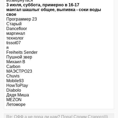
возвернуться
3 июля, суббота, примерно в 16-17
мангал шашлыг общее, выпивка - соки воды
свое
Программер 23
Старый
Dancefloor
маргинал
технолог
tissot07
я
Freiheits Sender
Пушной звер
Михаил В
Carbon
МАЭСТРО23
Chuvis
Mobile93
HowToPlay
Diabolo
Дядя Миша
MEZON
Летоморе
Re: ОФФ а не пора ли нам? Пора! Споим Старого)))