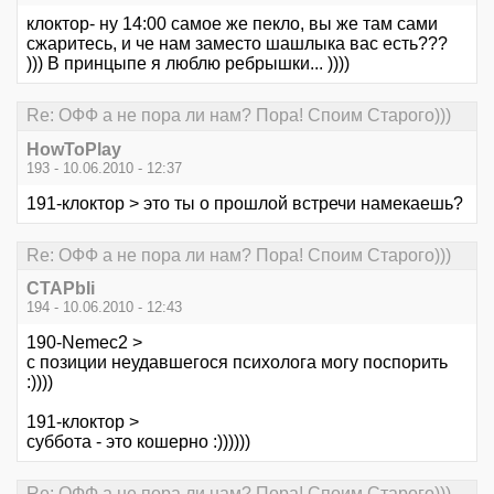
клоктор- ну 14:00 самое же пекло, вы же там сами
сжаритесь, и че нам заместо шашлыка вас есть???
))) В принцыпе я люблю ребрышки... ))))
Re: ОФФ а не пора ли нам? Пора! Споим Старого)))
HowToPlay
193 - 10.06.2010 - 12:37
191-клоктор > это ты о прошлой встречи намекаешь?
Re: ОФФ а не пора ли нам? Пора! Споим Старого)))
CTAPbIi
194 - 10.06.2010 - 12:43
190-Nemec2 >
с позиции неудавшегося психолога могу поспорить
:))))
191-клоктор >
суббота - это кошерно :))))))
Re: ОФФ а не пора ли нам? Пора! Споим Старого)))