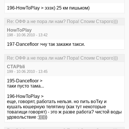
196-HowToPlay > эээх) 25 км пишьком)
Re: ОФФ а не пора ли нам? Пора! Споим Старого)))
HowToPlay
198 - 10.06.2010 - 13:42
197-Dancefloor >ну так закажи такси.
Re: ОФФ а не пора ли нам? Пора! Споим Старого)))
CTAPbIi
199 - 10.06.2010 - 13:45
195-Dancefloor >
таки пусто тама...
196-HowToPlay >
еще, говорят, работать нельзя. но пить воТку и
кушать кошерную телятину (как тут некоторые
товагищи говорят) - это ж разве работа? чистой воды
удовольствие :))))))