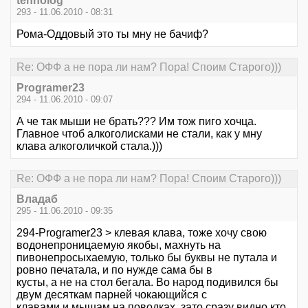
tehnolog
293 - 11.06.2010 - 08:31
Рома-Оддовый это ты мну не бачиф?
Re: ОФФ а не пора ли нам? Пора! Споим Старого)))
Programer23
294 - 11.06.2010 - 09:07
А че так мыши не брать??? Им тож пиго хочца.
Главное чтоб алкоголисками не стали, как у мну
клава алкоголичкой стала.)))
Re: ОФФ а не пора ли нам? Пора! Споим Старого)))
Владаб
295 - 11.06.2010 - 09:35
294-Programer23 > клевая клава, тоже хочу свою
водонепроницаемую якобы, махнуть на
пивонепросыхаемую, только бы буквы не путала и
ровно печатала, и по нужде сама бы в
кусты, а не на стол бегала. Во народ подивился бы
двум десяткам парней чокающийся с
клавами и мышам на поводках, зато сразу видно кто