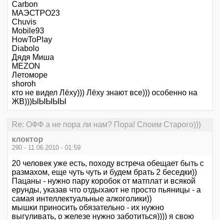
Carbon
МАЭСТРО23
Chuvis
Mobile93
HowToPlay
Diabolo
Дядя Миша
MEZON
Летоморе
shoroh
кто не видел Лёху))) Лёху знают все))) особенно на
ЖВ)))ЫЫЫЫЫ
Re: ОФФ а не пора ли нам? Пора! Споим Старого)))
клоктор
290 - 11.06.2010 - 01:59
20 человек уже есть, походу встреча обещает быть с
размахом, еще чуть чуть и будем брать 2 беседки))
Пацаны - нужно пару коробок от матплат и всякой
ерунды, указав что отдыхают не просто пьяницы - а
самая интеллектуальные алкоголики))
мышки приносить обязательно - их нужно
выгуливать, о железе нужно заботиться)))) я свою