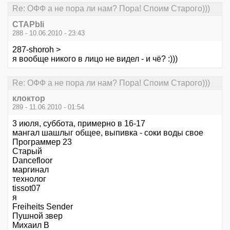
Re: ОФФ а не пора ли нам? Пора! Споим Старого)))
CTAPbIi
288 - 10.06.2010 - 23:43
287-shoroh >
я вообще никого в лицо не видел - и чё? :)))
Re: ОФФ а не пора ли нам? Пора! Споим Старого)))
клоктор
289 - 11.06.2010 - 01:54
3 июля, суббота, примерно в 16-17
мангал шашлыг общее, выпивка - соки воды свое
Программер 23
Старый
Dancefloor
маргинал
технолог
tissot07
я
Freiheits Sender
Пушной звер
Михаил В