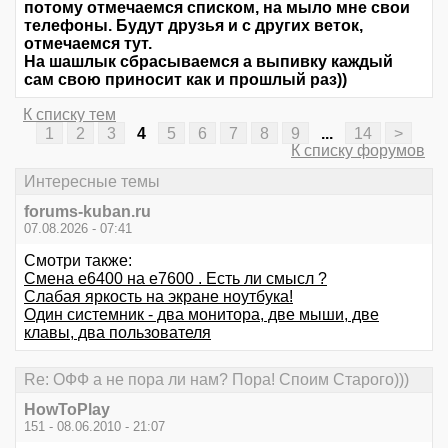
потому отмечаемся списком, на мыло мне свои
телефоны. Будут друзья и с других веток,
отмечаемся тут.
На шашлык сбрасываемся а выпивку каждый
сам свою приносит как и прошлый раз))
К списку тем
1
2
3
4
5
6
7
8
9
...
14
>
К списку форумов
Интересные темы
forums-kuban.ru
07.08.2026 - 07:41
Смотри также:
Смена е6400 на е7600 . Есть ли смысл ?
Слабая яркость на экране ноутбука!
Один системник - два монитора, две мыши, две
клавы, два пользователя
Re: ОФФ а не пора ли нам? Пора! Споим Старого)))
HowToPlay
151 - 08.06.2010 - 21:07