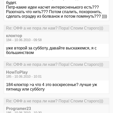
будет.
Петр-какие идеи насчет интересненького есть???
Разогнать что нить??? Потом спалить, похоронить,
сделать оградку из болванок и потом помянуть??? ))))
Re: ОФФ а не пора ли нам? Пора! Споим Старого)))
клоктор
184 - 10.06.2010 - 09:58
уже второй за субботу, давайте выскажемся, я с
большинством
Re: ОФФ а не пора ли нам? Пора! Споим Старого)))
HowToPlay
185 - 10.06.2010 - 10:01
184-клоктор >а что 4 это воскресенье? лучше уж
пятницу или субботу
Re: ОФФ а не пора ли нам? Пора! Споим Старого)))
Programer23
186 - 10.06.2010 - 10:30