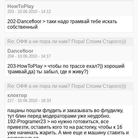
HowToPlay
203 - 10.06.2010 - 14:12
202-Dancefloor > таки надо трамвай тебе искать
собственный
Re: ОФФ а не пора ли нам? Пора! Споим Старого)))
Dancefloor
204 - 10.06.2010 - 14:17
203-HowToPlay > чтобы по трассе ехал?)) хороший
трамвай,да) ты забыл, где я живу?)
Re: ОФФ а не пора ли нам? Пора! Споим Старого)))
клоктор
217 - 10.06.2010 - 18:33
пацаны пошли флудить и заказывать во флудилку,
тут блин перед модераторами уже неудобно.
192-Programer23 > но нужно готовиться, все
привезти, оставить кого то на растопку, чтобы к 16
уже начинать жарить. А мне еще и машину ставить и