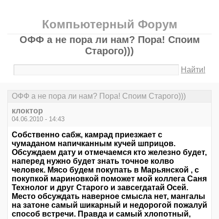
Компьютерный Форум
ОФФ а не пора ли нам? Пора! Споим
Старого)))
Найти!
ОФФ а не пора ли нам? Пора! Споим Старого)))
клоктор
04.06.2010 - 14:43
Собственно сабж, камрад приезжает с
чумаданом напичканным кучей шприцов.
Обсуждаем дату и отмечаемся кто железно будет,
наперед нужно будет знать точное колво
человек. Мясо будем покупать в Марьянской , с
покупкой мариновкой поможет мой коллега Саня
Технолог и друг Старого и завсегдатай Осей.
Место обсуждать наверное смысла нет, мангалы
на затоне самый шикарный и недорогой пожалуй
способ встречи. Правда и самый хлопотный,