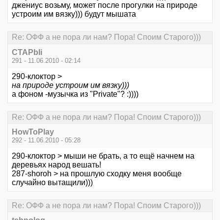
джениус возьму, может после прогулки на природе
устроим им вязку))) будут мышата
Re: ОФФ а не пора ли нам? Пора! Споим Старого)))
CTAPbIi
291 - 11.06.2010 - 02:14
290-клоктор >
на природе устроим им вязку)))
а фоном -музычка из "Private"? :))))
Re: ОФФ а не пора ли нам? Пора! Споим Старого)))
HowToPlay
292 - 11.06.2010 - 05:28
290-клоктор > мыши не брать, а то ещё начнем на
деревьях народ вешать!
287-shoroh > на прошлую сходку меня вообще
случайно вытащили)))
Re: ОФФ а не пора ли нам? Пора! Споим Старого)))