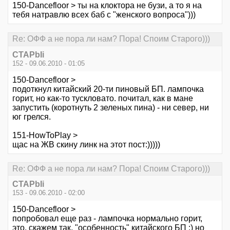
150-Dancefloor > ты на клоктора не бузи, а то я на
тебя натравлю всех баб с "женского вопроса")))
Re: ОФФ а не пора ли нам? Пора! Споим Старого)))
CTAPbIi
152 - 09.06.2010 - 01:05
150-Dancefloor >
подоткнул китайский 20-ти пиновый БП. лампочка
горит, но как-то тускловато. почитал, как в мане
запустить (коротнуть 2 зеленых пина) - ни север, ни
юг грелся.
151-HowToPlay >
щас на ЖВ скину линк на этот пост:)))))
Re: ОФФ а не пора ли нам? Пора! Споим Старого)))
CTAPbIi
153 - 09.06.2010 - 02:00
150-Dancefloor >
попробовал еще раз - лампочка нормально горит,
это, скажем так, "особенность" китайского БП :) но