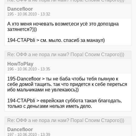
Dancefloor
195 - 10.06.2010 - 13:32
А хто меня ночевать возмет,еси усё это допоздна
затянется?)))
194-CTAPbIi > см. мыло. спасиб за манаул)
Re: ОФФ а не пора ли нам? Пора! Споим Старого)))
HowToPlay
196 - 10.06.2010 - 13:35
195-Dancefloor > ты не баба чтобы тебя пьяную к
себе домой тащить. так что придется к себе переться
ибо мальчиками не увлекаюсь))
194-CTAPbIi > еврейская суббота такая благодать,
только с деньгами нельзя иметь дело.
Re: ОФФ а не пора ли нам? Пора! Споим Старого)))
Dancefloor
197 - 10.06.2010 - 13:39