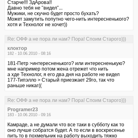
Старче!!! ЗдАрова!!
Давно тебя не "видел"...
Мужики, не скучно будет просто бухать?
Может замутить попутно чего-нить интересненького?
хотя и Технолог не хочет))
Re: ОФФ а не пора ли нам? Пора! Споим Старого)))
клоктор
182 - 10.06.2010 - 08:16
181-Петр >интересненького? или интересненькую?
мне например потом жена отрежет что нить
а хде Технолог, я его два дня на работе не видел
177-Типэлло > Старый приезжает 29го, так что
раньше никаг((
Re: ОФФ а не пора ли нам? Пора! Споим Старого)))
Programer23
183 - 10.06.2010 - 09:16
Камраде, а не думали что все таки в субботу как то
оно лучше собратся будет. А то если в воскресенье
пить то в похмельник на работу выходить тяжко