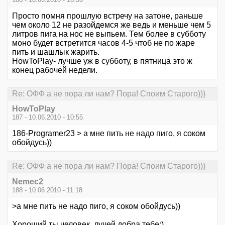
Просто помня прошлую встречу на затоне, раньше
чем около 12 не разойдемся же ведь и меньше чем 5
литров пига на нос не выпьем. Тем более в субботу
моно будет встретится часов 4-5 чтоб не по жаре
пить и шашлык жарить.
HowToPlay- лучше уж в субботу, в пятница это ж
конец рабочей недели.
Re: ОФФ а не пора ли нам? Пора! Споим Старого)))
HowToPlay
187 - 10.06.2010 - 10:55
186-Programer23 > а мне пить не надо пиго, я соком
обойдусь))
Re: ОФФ а не пора ли нам? Пора! Споим Старого)))
Nemec2
188 - 10.06.2010 - 11:18
>а мне пить не надо пиго, я соком обойдусь))
Хороший ты человек, лучей добра тебе:)