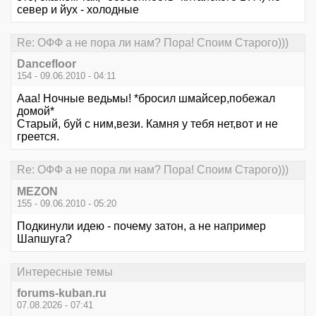
север и йух - холодные
Re: ОФФ а не пора ли нам? Пора! Споим Старого)))
Dancefloor
154 - 09.06.2010 - 04:11
Aaa! Ночные ведьмы! *бросил шмайсер,побежал
домой*
Старый, буй с ним,вези. Камня у тебя нет,вот и не
греется.
Re: ОФФ а не пора ли нам? Пора! Споим Старого)))
MEZON
155 - 09.06.2010 - 05:20
Подкинули идею - почему затон, а не например
Шапшуга?
Интересные темы
forums-kuban.ru
07.08.2026 - 07:41