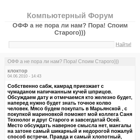
Компьютерный Форум
ОФФ а не пора ли нам? Пора! Споим
Старого)))
Найти!
ОФФ а не пора ли нам? Пора! Споим Старого)))
клоктор
04.06.2010 - 14:43
Собственно сабж, камрад приезжает с
чумаданом напичканным кучей шприцов.
Обсуждаем дату и отмечаемся кто железно будет,
наперед нужно будет знать точное колво
человек. Мясо будем покупать в Марьянской , с
покупкой мариновкой поможет мой коллега Саня
Технолог и друг Старого и завсегдатай Осей.
Место обсуждать наверное смысла нет, мангалы
на затоне самый шикарный и недорогой пожалуй
способ встречи. Правда и самый хлопотный,