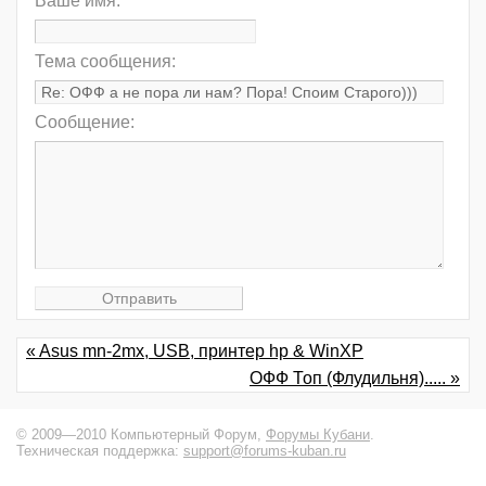
Ваше имя:
Тема сообщения:
Сообщение:
« Asus mn-2mx, USB, принтер hp & WinXP
ОФФ Топ (Флудильня)..... »
© 2009—2010 Компьютерный Форум,
Форумы Кубани
.
Техническая поддержка:
support@forums-kuban.ru