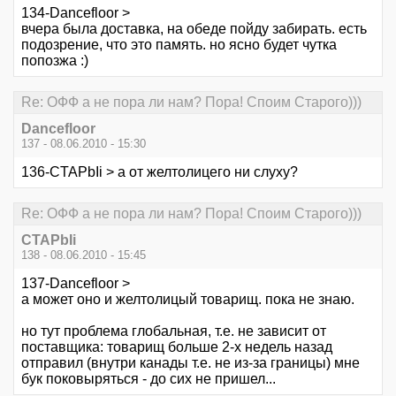
134-Dancefloor >
вчера была доставка, на обеде пойду забирать. есть
подозрение, что это память. но ясно будет чутка
попозжа :)
Re: ОФФ а не пора ли нам? Пора! Споим Старого)))
Dancefloor
137 - 08.06.2010 - 15:30
136-CTAPbIi > а от желтолицего ни слуху?
Re: ОФФ а не пора ли нам? Пора! Споим Старого)))
CTAPbIi
138 - 08.06.2010 - 15:45
137-Dancefloor >
а может оно и желтолицый товарищ. пока не знаю.
но тут проблема глобальная, т.е. не зависит от
поставщика: товарищ больше 2-х недель назад
отправил (внутри канады т.е. не из-за границы) мне
бук поковыряться - до сих не пришел...