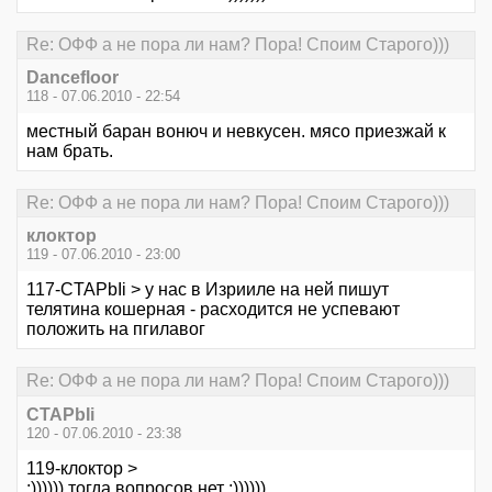
Re: ОФФ а не пора ли нам? Пора! Споим Старого)))
Dancefloor
118 - 07.06.2010 - 22:54
местный баран вонюч и невкусен. мясо приезжай к
нам брать.
Re: ОФФ а не пора ли нам? Пора! Споим Старого)))
клоктор
119 - 07.06.2010 - 23:00
117-CTAPbIi > у нас в Изрииле на ней пишут
телятина кошерная - расходится не успевают
положить на пгилавог
Re: ОФФ а не пора ли нам? Пора! Споим Старого)))
CTAPbIi
120 - 07.06.2010 - 23:38
119-клоктор >
:)))))) тогда вопросов нет :))))))