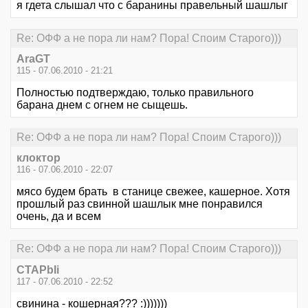
я гдета слышал что с баранины правельный шашлыг
Re: ОФФ а не пора ли нам? Пора! Споим Старого)))
AraGT
115 - 07.06.2010 - 21:21
Полностью подтверждаю, только правильного
барана днем с огнем не сыщешь.
Re: ОФФ а не пора ли нам? Пора! Споим Старого)))
клоктор
116 - 07.06.2010 - 22:07
мясо будем брать в станице свежее, кашерное. Хотя
прошлый раз свинной шашлык мне понравился
очень, да и всем
Re: ОФФ а не пора ли нам? Пора! Споим Старого)))
CTAPbIi
117 - 07.06.2010 - 22:52
свинина - кошерная??? :)))))))