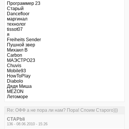
Программер 23
Старый
Dancefloor
маргинал
технолог
tissot07
я
Freiheits Sender
Пушной звер
Михаил В
Carbon
МАЭСТРО23
Chuvis
Mobile93
HowToPlay
Diabolo
Дядя Миша
MEZON
Летоморе
Re: ОФФ а не пора ли нам? Пора! Споим Старого)))
CTAPbIi
136 - 08.06.2010 - 15:26