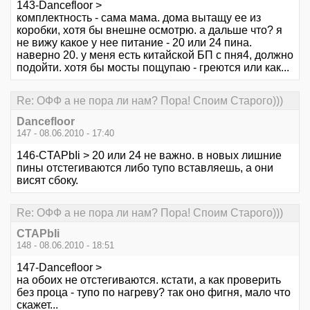
143-Dancefloor >
комплектность - сама мама. дома вытащу ее из
коробки, хотя бы внешне осмотрю. а дальше что? я
не вижу какое у нее питание - 20 или 24 пина.
наверно 20. у меня есть китайской БП с пня4, должно
подойти. хотя бы мосты пощупаю - греются или как...
Re: ОФФ а не пора ли нам? Пора! Споим Старого)))
Dancefloor
147 - 08.06.2010 - 17:40
146-CTAPbIi > 20 или 24 не важно. в новых лишние
пины отстегиваются либо тупо вставляешь, а они
висят сбоку.
Re: ОФФ а не пора ли нам? Пора! Споим Старого)))
CTAPbIi
148 - 08.06.2010 - 18:51
147-Dancefloor >
на обоих не отстегиваются. кстати, а как проверить
без проца - тупо по нагреву? так оно фигня, мало что
скажет...