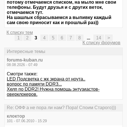
потому отмечаемся списком, на мыло мне свои
телефоны. Будут друзья и с других веток,
отмечаемся тут.
На шашлык сбрасываемся а выпивку каждый
сам свою приносит как и прошлый раз))
К списку тем
1
2
3
4
5
6
7
8
...
14
>
К списку форумов
Интересные темы
forums-kuban.ru
08.08.2026 - 07:49
Смотри также:
LED Подсветка с жк экрана от ноута..
вопрос по памяти DDR3...
Хелп по DDR2! Нужна помощь энтузиастов-
оверклокеров.
Re: ОФФ а не пора ли нам? Пора! Споим Старого)))
клоктор
101 - 07.06.2010 - 15:29