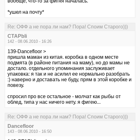
вообще, что-то за фигня началась.
*ушел на почту*
Re: ОФФ а не пора ли нам? Пора! Споим Старого)))
CTAPbIi
142 - 08.06.2010 - 16:26
139-Dancefloor >
пришла маман из китая. коробка в одном месте
подмята (в районе питания на маму), но до мамы не
достало. отдельного упоминания заслуживает
упаковка: я так и не асилил ее нормально разобрать
:) наверно и доставать не буду, прям в этой коробке и
повезу.
спросил про все остальное - молчат как рыбы от
облед, типа у нас ничего нету. я фигею...
Re: ОФФ а не пора ли нам? Пора! Споим Старого)))
Dancefloor
143 - 08.06.2010 - 16:50