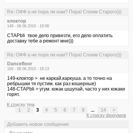
Re: ОФФ а не пора ли нам? Пора! Споим Старого)))
клоктор
149 - 08.06.2010 - 19:08
CTAPbIi твое дело привезти, его дело оплатить
доставку тебе а ремонт мне)))
Re: ОФФ а не пора ли нам? Пора! Споим Старого)))
Dancefloor
150 - 08.06.2010 - 19:13
149-клоктор > не каркай,каркуша. а то точно на
ребрышки тя пустим. как раз кошерные)
148-CTAPbIi > угум. южак шшупай, часто у них южаки
горят.
К списку тем
1
2
3
4
5
6
7
8
...
14
>
К списку форумов
Добавить новое сообщение