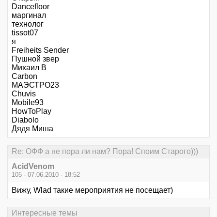
Dancefloor
маргинал
технолог
tissot07
я
Freiheits Sender
Пушной звер
Михаил В
Carbon
МАЭСТРО23
Chuvis
Mobile93
HowToPlay
Diabolo
Дядя Миша
Re: ОФФ а не пора ли нам? Пора! Споим Старого)))
AcidVenom
105 - 07.06.2010 - 18:52
Вижу, Wlad такие мероприятия не посещает)
Интересные темы