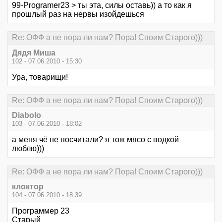
99-Programer23 > ты эта, силы оставь)) а то как я
прошлый раз на нервы изойдешься
Re: ОФФ а не пора ли нам? Пора! Споим Старого)))
Дядя Миша
102 - 07.06.2010 - 15:30
Ура, товарищи!
Re: ОФФ а не пора ли нам? Пора! Споим Старого)))
Diabolo
103 - 07.06.2010 - 18:02
а меня чё не посчитали? я тож мясо с водкой
люблю)))
Re: ОФФ а не пора ли нам? Пора! Споим Старого)))
клоктор
104 - 07.06.2010 - 18:39
Программер 23
Старый