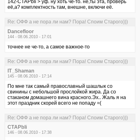
142-CTAPbIi > уф. ну хоть че-то. не,ты эта, проверь
её,а? комплектность там, внешне, включи её.
Re: ОФФ а не пора ли нам? Пора! Споим Старого)))
Dancefloor
144 - 08.06.2010 - 17:01
точнее не че-то, а самое важное-то
Re: ОФФ а не пора ли нам? Пора! Споим Старого)))
IT_Shaman
145 - 08.06.2010 - 17:14
По мне так самый православный шашлык со
свинины с небольшой прослойкой жира. Да со
стаканом домашнего вина красного.Эх.. Жаль я на
этот праздник скорей всего не попаду =(
Re: ОФФ а не пора ли нам? Пора! Споим Старого)))
CTAPbIi
146 - 08.06.2010 - 17:38