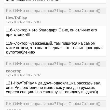
Re: ОФФ а не пора ли нам? Пора! Споим Старого)))
HowToPlay
121 - 08.06.2010 - 09:00
116-клоктор > это благодаря Сане, он отлично его
приготовил!!!
119-клоктор >уважаемый, там пишится на самом
мясе ножем, что она кошерная. это значит пригодная
к употреблению
Re: ОФФ а не пора ли нам? Пора! Споим Старого)))
клоктор
122 - 08.06.2010 - 09:32
121-HowToPlay > да друг- одноклашка рассказывал,
он в РишонЛеционе живет, как у них для русских
евреев специально свинину за говядину выдают))
Re: ОФФ а не пора ли нам? Пора! Споим Старого)))