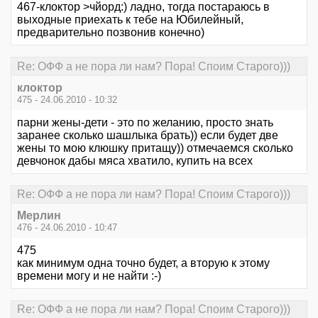
467-клоктор >чйорд:) ладно, тогда постараюсь в
выходные приехать к тебе на Юбилейный,
предварительно позвонив конечно)
Re: ОФФ а не пора ли нам? Пора! Споим Старого)))
клоктор
475 - 24.06.2010 - 10:32
парни жены-дети - это по желанию, просто знать
заранее сколько шашлыка брать)) если будет две
жены то мою клюшку притащу)) отмечаемся сколько
девчонок дабы мяса хватило, купить на всех
Re: ОФФ а не пора ли нам? Пора! Споим Старого)))
Мерлин
476 - 24.06.2010 - 10:47
475
как минимум одна точно будет, а вторую к этому
времени могу и не найти :-)
Re: ОФФ а не пора ли нам? Пора! Споим Старого)))