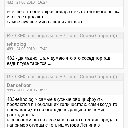
482 - 24.06.2010 - 16:27
всё,шо оптовое-с краснодара везут с оптового рынка
и в селе продают.
самое лучшее мясо -шея и антрекот.
Re: ОФФ а не пора ли нам? Пора! Споим Старого)))
tehnolog
483 - 24.06.2010 - 17:42
482 - да ладно.... а я думаю что это сосед торгаш
ездит туда тарится....
Re: ОФФ а не пора ли нам? Пора! Споим Старого)))
Dancefloor
484 - 24.06.2010 - 18:33
483-tehnolog > самые вкусные овощи\фрукты
продаются в небольших количествах. сами когда-то
продавали,что на огороде выращивали, в миг
расходилось.
в основном ща на селе много чего с теплиц продают,
например огурцы с теплиц хутора Ленина в