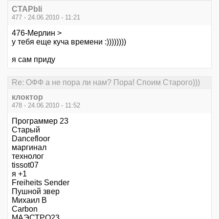
CTAPbIi
477 - 24.06.2010 - 11:21
476-Мерлин >
у тебя еще куча времени :))))))))
я сам приду
Re: ОФФ а не пора ли нам? Пора! Споим Старого)))
клоктор
478 - 24.06.2010 - 11:52
Программер 23
Старый
Dancefloor
маргинал
технолог
tissot07
я +1
Freiheits Sender
Пушной звер
Михаил В
Carbon
МАЭСТРО23