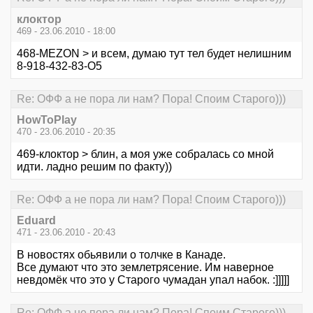
клоктор
469 - 23.06.2010 - 18:00
468-MEZON > и всем, думаю тут тел будет нелишним
8-918-432-83-О5
Re: ОФФ а не пора ли нам? Пора! Споим Старого)))
HowToPlay
470 - 23.06.2010 - 20:35
469-клоктор > блин, а моя уже собралась со мной
идти. ладно решим по факту))
Re: ОФФ а не пора ли нам? Пора! Споим Старого)))
Eduard
471 - 23.06.2010 - 20:43
В новостях обьявили о толчке в Канаде.
Все думают что это землетрясение. Им наверное
невдомёк что это у Старого чумадан упал набок. :]]]]]
Re: ОФФ а не пора ли нам? Пора! Споим Старого)))