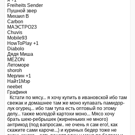
Freiheits Sender
Пушной звер
Михаил В
Carbon
МАЭСТРО23
Chuvis
Mobile93
HowToPlay +1
Diabolo
Дядя Миша
MEZON
Летоморе
shoroh
Мерлин +1
Найт1Мэр
neebet
Графиня
Кстати по мясу... я хочу купить в ивановской ибо там
свежак и домашнее там же моно купавать памидор-
лук огурец... ибо там тупа есть оптовый по этому
делу... также молодой картохи моно... Мясо хочу
брать шею-ребрышек (жирненьких не много)
антрикод (под вапросам.. не очень я сам его!, как
скажите сами кароче...) и куриных бедер тоже не