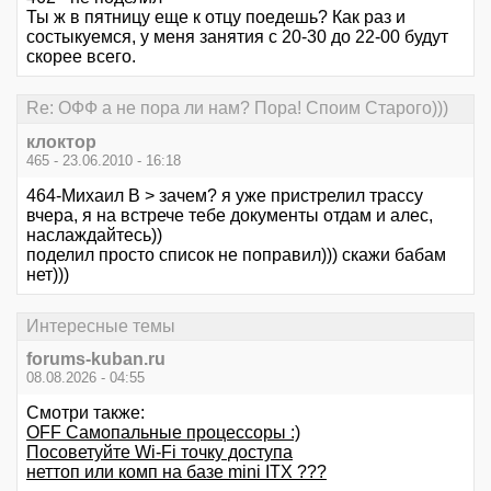
Ты ж в пятницу еще к отцу поедешь? Как раз и
состыкуемся, у меня занятия с 20-30 до 22-00 будут
скорее всего.
Re: ОФФ а не пора ли нам? Пора! Споим Старого)))
клоктор
465 - 23.06.2010 - 16:18
464-Михаил В > зачем? я уже пристрелил трассу
вчера, я на встрече тебе документы отдам и алес,
наслаждайтесь))
поделил просто список не поправил))) скажи бабам
нет)))
Интересные темы
forums-kuban.ru
08.08.2026 - 04:55
Смотри также:
OFF Самопальные процессоры :)
Посоветуйте Wi-Fi точку доступа
неттоп или комп на базе mini ITX ???