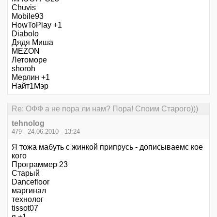
Chuvis
Mobile93
HowToPlay +1
Diabolo
Дядя Миша
MEZON
Летоморе
shoroh
Мерлин +1
Найт1Мэр
Re: ОФФ а не пора ли нам? Пора! Споим Старого)))
tehnolog
479 - 24.06.2010 - 13:24
Я тожа мабуть с жинкой припрусь - дописываемс кое
кого
Программер 23
Старый
Dancefloor
маргинал
технолог
tissot07
я +1