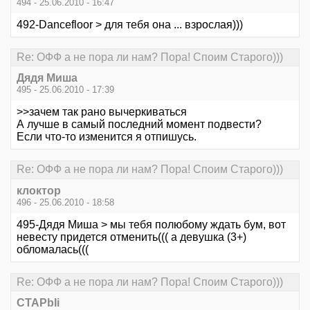
494 - 25.06.2010 - 16:47
492-Dancefloor > для тебя она ... взрослая)))
Re: ОФФ а не пора ли нам? Пора! Споим Старого)))
Дядя Миша
495 - 25.06.2010 - 17:39
>>зачем так рано вычеркиваться
А лучше в самый последний момент подвести?
Если что-то изменится я отпишусь.
Re: ОФФ а не пора ли нам? Пора! Споим Старого)))
клоктор
496 - 25.06.2010 - 18:58
495-Дядя Миша > мы тебя полюбому ждать бум, вот
невесту придется отменить((( а девушка (3+)
обломалась(((
Re: ОФФ а не пора ли нам? Пора! Споим Старого)))
CTAPbIi