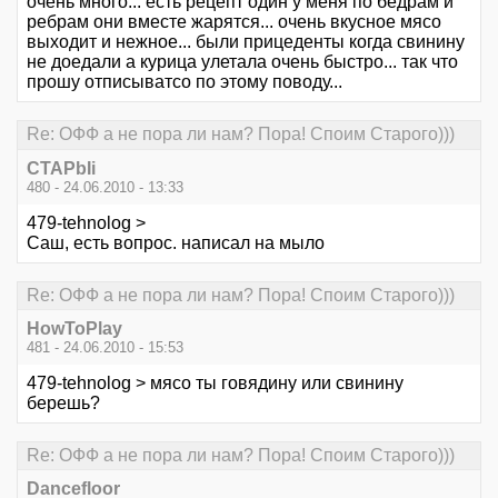
очень много... есть рецепт один у меня по бедрам и
ребрам они вместе жарятся... очень вкусное мясо
выходит и нежное... были прицеденты когда свинину
не доедали а курица улетала очень быстро... так что
прошу отписыватсо по этому поводу...
Re: ОФФ а не пора ли нам? Пора! Споим Старого)))
CTAPbIi
480 - 24.06.2010 - 13:33
479-tehnolog >
Саш, есть вопрос. написал на мыло
Re: ОФФ а не пора ли нам? Пора! Споим Старого)))
HowToPlay
481 - 24.06.2010 - 15:53
479-tehnolog > мясо ты говядину или свинину
берешь?
Re: ОФФ а не пора ли нам? Пора! Споим Старого)))
Dancefloor