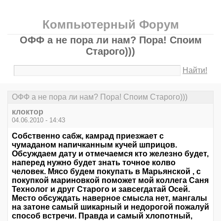
Компьютерный Форум
ОФФ а не пора ли нам? Пора! Споим
Старого)))
Найти!
ОФФ а не пора ли нам? Пора! Споим Старого)))
клоктор
04.06.2010 - 14:43
Собственно сабж, камрад приезжает с
чумаданом напичканным кучей шприцов.
Обсуждаем дату и отмечаемся кто железно будет,
наперед нужно будет знать точное колво
человек. Мясо будем покупать в Марьянской , с
покупкой мариновкой поможет мой коллега Саня
Технолог и друг Старого и завсегдатай Осей.
Место обсуждать наверное смысла нет, мангалы
на затоне самый шикарный и недорогой пожалуй
способ встречи. Правда и самый хлопотный,