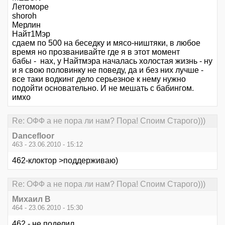
Летоморе
shoroh
Мерлин
Найт1Мэр
сдаем по 500 на беседку и мясо-ништяки, в любое
время но прозванивайте где я в этот момент
бабы - нах, у Найтмэра началась холостая жизнь - ну
и я свою половинку не поведу, да и без них лучше -
все таки водкинг дело серьезное к нему нужно
подойти основательно. И не мешать с бабингом.
имхо
Re: ОФФ а не пора ли нам? Пора! Споим Старого)))
Dancefloor
463 - 23.06.2010 - 15:12
462-клоктор >поддерживаю)
Re: ОФФ а не пора ли нам? Пора! Споим Старого)))
Михаил В
464 - 23.06.2010 - 15:30
462 - не поделил