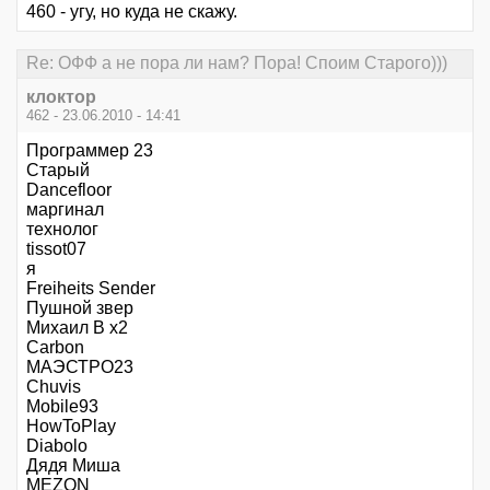
460 - угу, но куда не скажу.
Re: ОФФ а не пора ли нам? Пора! Споим Старого)))
клоктор
462 - 23.06.2010 - 14:41
Программер 23
Старый
Dancefloor
маргинал
технолог
tissot07
я
Freiheits Sender
Пушной звер
Михаил В х2
Carbon
МАЭСТРО23
Chuvis
Mobile93
HowToPlay
Diabolo
Дядя Миша
MEZON