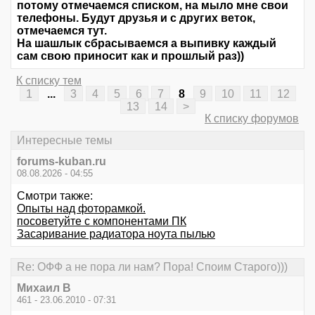
потому отмечаемся списком, на мыло мне свои
телефоны. Будут друзья и с других веток,
отмечаемся тут.
На шашлык сбрасываемся а выпивку каждый
сам свою приносит как и прошлый раз))
К списку тем
1
...
3
4
5
6
7
8
9
10
11
12
13
14
>
К списку форумов
Интересные темы
forums-kuban.ru
08.08.2026 - 04:55
Смотри также:
Опыты над фоторамкой.
посоветуйте с компонентами ПК
Засаривание радиатора ноута пылью
Re: ОФФ а не пора ли нам? Пора! Споим Старого)))
Михаил В
461 - 23.06.2010 - 07:31