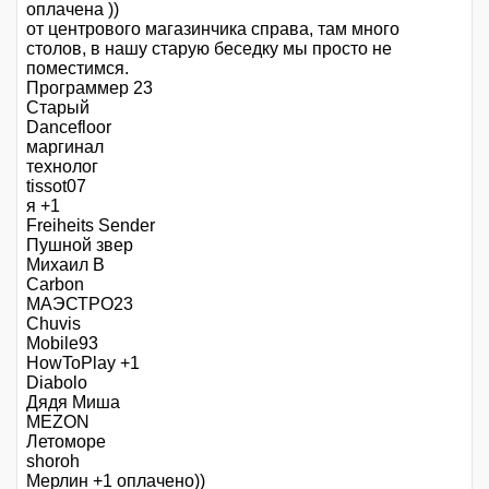
оплачена ))
от центрового магазинчика справа, там много
столов, в нашу старую беседку мы просто не
поместимся.
Программер 23
Старый
Dancefloor
маргинал
технолог
tissot07
я +1
Freiheits Sender
Пушной звер
Михаил В
Carbon
МАЭСТРО23
Chuvis
Mobile93
HowToPlay +1
Diabolo
Дядя Миша
MEZON
Летоморе
shoroh
Мерлин +1 оплачено))