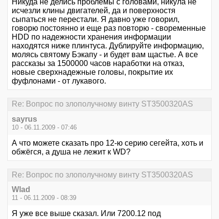
Никуда не делись проблемы с головами, никула не
исчезли клины двигателей, да и поверхностя
сыпаться не перестали. Я давно уже говорил,
говорю постоянно и еще раз повторю - своременные
HDD по надежности хранения информации
находятся ниже плинтуса. Дублируйте информацию,
молясь святому Бэкапу - и будет вам щастье. А все
рассказы за 1500000 часов наработки на отказ,
новые сверхнадежные головы, покрытие их
фуфлонами - от лукавого.
Re: Вопрос по злополучному винту ST3500320AS
sayrus
10 - 06.11.2009 - 07:46
А что можете сказать про 12-ю серию сегейта, хоть и
обжёгся, а душа не лежит к WD?
Re: Вопрос по злополучному винту ST3500320AS
Wlad
11 - 06.11.2009 - 08:39
Я уже все выше сказал. Или 7200.12 под