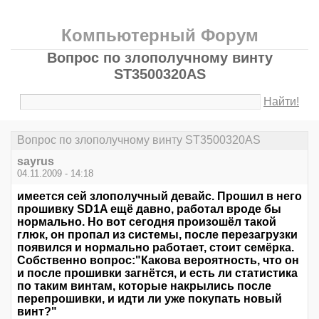
Компьютерный Форум
Вопрос по злополучному винту
ST3500320AS
Найти!
Вопрос по злополучному винту ST3500320AS
sayrus
04.11.2009 - 14:18
имеется сей злополучный девайс. Прошил в него
прошивку SD1A ещё давно, работал вроде бы
нормально. Но вот сегодня произошёл такой
глюк, он пропал из системы, после перезагрузки
появился и нормально работает, стоит семёрка.
Собственно вопрос:"Какова вероятность, что он
и после прошивки загнётся, и есть ли статистика
по таким винтам, которые накрылись после
перепрошивки, и идти ли уже покупать новый
винт?"