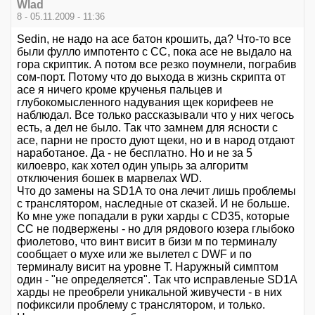
Wlad
8 - 05.11.2009 - 11:36
Sedin, не надо на асе батон крошить, да? Что-то все
были фулло импотенто с СС, пока асе не выдало на
гора скриптик. А потом все резко поумнели, пограбив
сом-порт. Потому что до выхода в жизнь скрипта от
асе я ничего кроме крученья пальцев и
глубокомысленного надувания щек корифеев не
наблюдал. Все только рассказывали что у них чегось
есть, а дел не было. Так что замнем для ясности с
асе, парни не просто дуют щеки, но и в народ отдают
наработаное. Да - не бесплатно. Но и не за 5
килоевро, как хотел один упырь за алгоритм
отключения бошек в марвелах WD.
Что до замены на SD1A то она лечит лишь проблемы
с транслятором, наследные от сказей. И не больше.
Ко мне уже попадали в руки харды с CD35, которые
СС не подвержены - но для рядового юзера глыбоко
фиолетово, что винт висит в бизи м по терминалу
сообщает о мухе или же вылетел с DWF и по
терминалу висит на уровне T. Наружный симптом
один - "не определяется". Так что исправленые SD1А
харды не преобрели уникальной живучести - в них
пофиксили проблему с транслятором, и только.