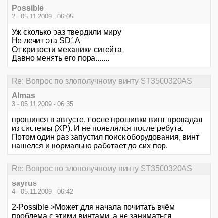
Possible
2 - 05.11.2009 - 06:05
Уж сколько раз твердили миру
Не лечит эта SD1A
От кривости механики сигейта
Давно менять его пора.......
Re: Вопрос по злополучному винту ST3500320AS
Almas
3 - 05.11.2009 - 06:35
прошился в августе, после прошивки винт пропадал
из системы (XP). И не появлялся после ребута.
Потом один раз запустил поиск оборудования, винт
нашелся и нормально работает до сих пор.
Re: Вопрос по злополучному винту ST3500320AS
sayrus
4 - 05.11.2009 - 06:42
2-Possible >Может для начала почитать вчём
проблема с этими винтами, а не заниматься