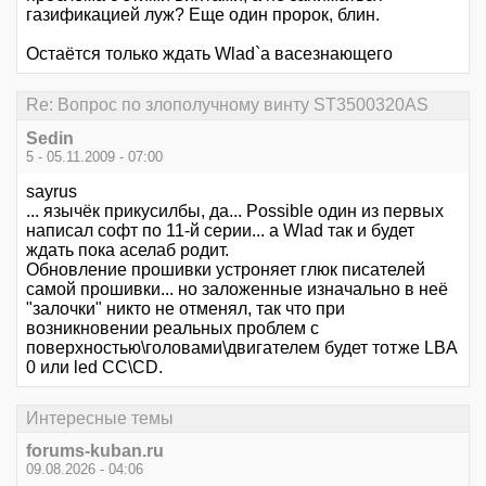
газификацией луж? Еще один пророк, блин.
Остаётся только ждать Wlad`a васезнающего
Re: Вопрос по злополучному винту ST3500320AS
Sedin
5 - 05.11.2009 - 07:00
sayrus
... язычёк прикусилбы, да... Possible один из первых
написал софт по 11-й серии... а Wlad так и будет
ждать пока аселаб родит.
Обновление прошивки устроняет глюк писателей
самой прошивки... но заложенные изначально в неё
"залочки" никто не отменял, так что при
возникновении реальных проблем с
поверхностью\головами\двигателем будет тотже LBA
0 или led CC\СD.
Интересные темы
forums-kuban.ru
09.08.2026 - 04:06