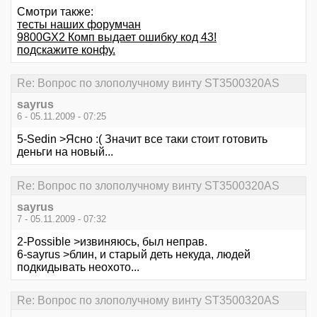
Смотри также:
тесты наших форумчан
9800GX2 Комп выдает ошибку код 43!
подскажите конфу.
Re: Вопрос по злополучному винту ST3500320AS
sayrus
6 - 05.11.2009 - 07:25
5-Sedin >Ясно :( Значит все таки стоит готовить
деньги на новый...
Re: Вопрос по злополучному винту ST3500320AS
sayrus
7 - 05.11.2009 - 07:32
2-Possible >извиняюсь, был неправ.
6-sayrus >блин, и старый деть некуда, людей
подкидывать неохото...
Re: Вопрос по злополучному винту ST3500320AS