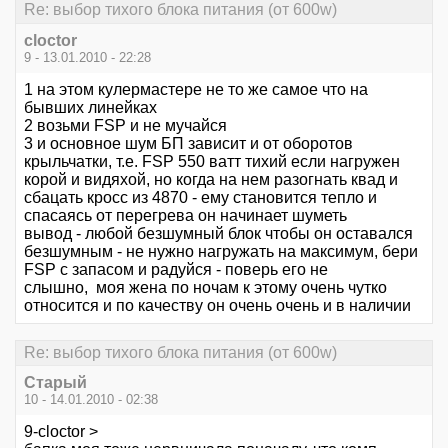
Re: выбор тихого блока питания (от 600w)
cloctor
9 - 13.01.2010 - 22:28
1 на этом кулермастере не то же самое что на
бывших линейках
2 возьми FSP и не мучайся
3 и основное шум БП зависит и от оборотов
крыльчатки, т.е. FSP 550 ватт тихий если нагружен
корой и видяхой, но когда на нем разогнать квад и
сбацать кросс из 4870 - ему становится тепло и
спасаясь от перегрева он начинает шуметь
вывод - любой безшумный блок чтобы он оставался
безшумным - не нужно нагружать на максимум, бери
FSP с запасом и радуйся - поверь его не
слышно, моя жена по ночам к этому очень чутко
относится и по качеству он очень очень и в наличии
Re: выбор тихого блока питания (от 600w)
Старый
10 - 14.01.2010 - 02:38
9-cloctor >