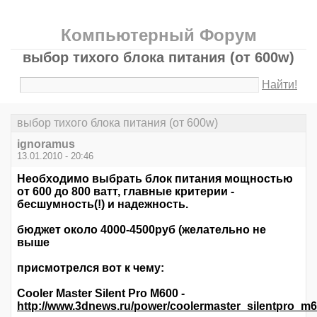
Компьютерный Форум
выбор тихого блока питания (от 600w)
Найти!
выбор тихого блока питания (от 600w)
ignoramus
13.01.2010 - 20:46
Необходимо выбрать блок питания мощностью
от 600 до 800 ватт, главные критерии -
бесшумность(!) и надежность.
бюджет около 4000-4500руб (желательно не
выше
присмотрелся вот к чему:
Cooler Master Silent Pro M600 -
http://www.3dnews.ru/power/coolermaster_silentpro_m