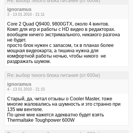
Re: выбор тихого блока питания (от 600w)
ignoramus
3 - 13.01.2010 - 21:11
Core 2 Quad Q9400, 9800GTX, около 4 винтов.
Комп для игр и работы с HD видео в редакторах.
вообщем ничего экстримального, никакого разгона
не будет.
просто блок нужен с запасом, т.к в планах более
мощная видеокарта, а тишина нужна для
комфортной работы ночью, чтобы никого не
раздражать шумом.
Re: выбор тихого блока питания (от 600w)
ignoramus
4 - 13.01.2010 - 21:15
Старый, да, читал отзывы о Cooler Master, тоже
многие жаловались на шумность и это странно при
135 мм вентеле.
По цене мне кажется адекватно будет взять
Thermaltake Toughpower 600W