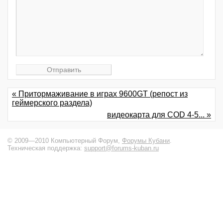
« Притормаживание в играх 9600GT (репост из
геймерского раздела)
видеокарта для COD 4-5... »
© 2009—2010 Компьютерный Форум,
Форумы Кубани
.
Техническая поддержка:
support@forums-kuban.ru