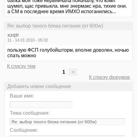
бапка моя тоже нервничала поначалу, что комп
шумел, щас привыкла. мне энермакс нра, тихие они.
а СМ в последнее время ИМХО испоганились...
Re: выбор тихого блока питания (от 600w)
xzqtr
11 - 14.01.2010 - 05:02
пользую ФСП голубойшторм, вполне доволен, ночью
спать можно
К списку тем
1
>
К списку форумов
Добавить новое сообщение
Ваше имя:
Тема сообщения:
Сообщение: