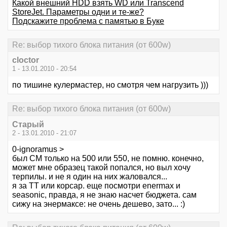
Какой внешний HDD взять WD или Transcend
StoreJet. Параметры одни и те-же?
Подскажите проблема с памятью в Буке
Re: выбор тихого блока питания (от 600w)
cloctor
1 - 13.01.2010 - 20:54
по тишине кулермастер, но смотря чем нагрузить )))
Re: выбор тихого блока питания (от 600w)
Старый
2 - 13.01.2010 - 21:07
0-ignoramus >
был СМ только на 500 или 550, не помню. конечно,
может мне образец такой попался, но выл хочу
терпилы. и не я один на них жаловался...
я за ТТ или корсар. еще посмотри enermax и
seasonic, правда, я не знаю насчет бюджета. сам
сижу на энермаксе: не очень дешево, зато... :)