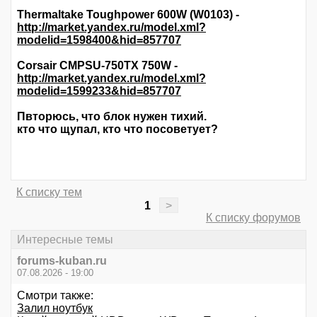
Thermaltake Toughpower 600W (W0103) -
http://market.yandex.ru/model.xml?
modelid=1598400&hid=857707
Corsair CMPSU-750TX 750W -
http://market.yandex.ru/model.xml?
modelid=1599233&hid=857707
Пвторюсь, что блок нужен тихий.
кто что щупал, кто что посоветует?
К списку тем
1
>
К списку форумов
Интересные темы
forums-kuban.ru
07.08.2026 - 19:00
Смотри также:
Залил ноутбук