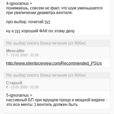
4-ignoramus >
понимаешь, совсем не факт, что шум уменьшается
при увеличении диаметра вентиля.
про выбор. почитай
тут
ну а
тут
хороший ФАК по этому делу
Re: выбор тихого блока питания (от 600w)
Mescalito
7 - 13.01.2010 - 21:29
http://www.silentpcreview.com/Recommended_PSUs
Re: выбор тихого блока питания (от 600w)
Старый
8 - 13.01.2010 - 21:29
5-ignoramus >
пассивный БП при жрущем проце и мощной видяхе -
это все мечты :) вентиль должен быть