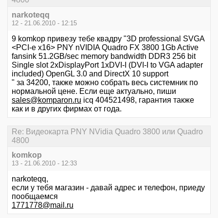
narkoteqq
12 - 21.06.2010 - 12:15
9 komkop привезу тебе квадру "3D professional SVGA
<PCI-e x16> PNY nVIDIA Quadro FX 3800 1Gb Active
fansink 51.2GB/sec memory bandwidth DDR3 256 bit
Single slot 2xDisplayPort 1xDVI-I (DVI-I to VGA adapter
included) OpenGL 3.0 and DirectX 10 support
" за 34200, также можно собрать весь системник по
нормальной цене. Если еще актуально, пиши
sales@komparon.ru
icq 404521498, гарантия также
как и в других фирмах от года.
Re: Видеокарта PNY NVidia Quadro 3800 или Quadro
4800
komkop
13 - 21.06.2010 - 12:33
narkoteqq,
если у тебя магазин - давай адрес и телефон, приеду
пообщаемся
1771778@mail.ru