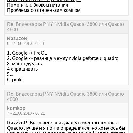
Помогите с блоком питания
Проблема со стареньким компом
Re: Видеокарта PNY NVidia Quadro 3800 или Quadro
4800
RazZzoR
6 - 21.06.2010 - 08:11
1. Google -> fireGL
2. Google -> разница между nvidia geforce и quadro
3. много думать
4 спрашивать
5...
6. profit
Re: Видеокарта PNY NVidia Quadro 3800 или Quadro
4800
komkop
7 - 21.06.2010 - 08:21
RazZzoR, Вы знаете, я изучал множество тестов -
Quadro лучше и я почти определился, но хотелось бы