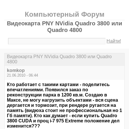
Компьютерный Форум
Видеокарта PNY NVidia Quadro 3800 или
Quadro 4800
Найти!
Видеокарта PNY NVidia Quadro 3800 или Quadro
4800
komkop
21.06.2010 - 06:44
Кто работает с такими картами - поделитесь
впечатлениями. Появился заказ по
реконструкции парка в 1200 кв.м. Создаю в
Максе, не могу нагрузить объектами - вся сцена
дергается и тормозит, при рендере ругается на
память (видюха стоит не профессиональная но 1
Гб памяти). Кто как думает - если купить Quadro
3800 CUDA и проц i-7 975 Extreme положение дел
изменится???