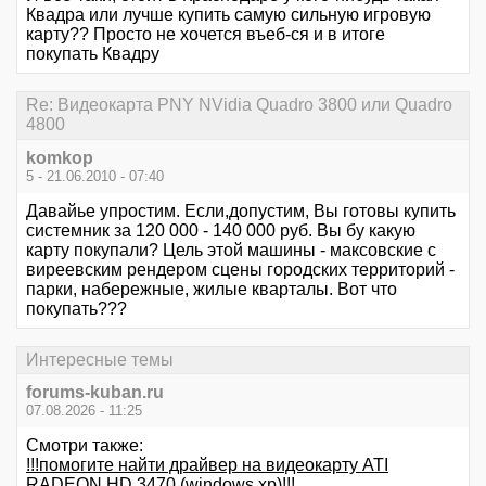
Квадра или лучше купить самую сильную игровую
карту?? Просто не хочется въеб-ся и в итоге
покупать Квадру
Re: Видеокарта PNY NVidia Quadro 3800 или Quadro
4800
komkop
5 - 21.06.2010 - 07:40
Давайье упростим. Если,допустим, Вы готовы купить
системник за 120 000 - 140 000 руб. Вы бу какую
карту покупали? Цель этой машины - максовские с
виреевским рендером сцены городских территорий -
парки, набережные, жилые кварталы. Вот что
покупать???
Интересные темы
forums-kuban.ru
07.08.2026 - 11:25
Смотри также:
!!!помогите найти драйвер на видеокарту ATI
RADEON HD 3470 (windows xp)!!!