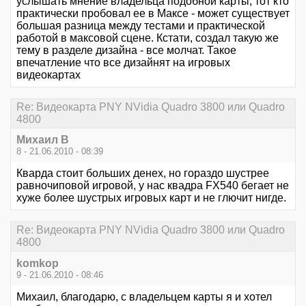
услышать мнение владельца подобной карты, тот кто
практически пробовал ее в Максе - может существует
большая разница между тестами и практической
работой в максовой сцене. Кстати, создал такую же
тему в разделе дизайна - все молчат. Такое
впечатление что все дизайнят на игровых
видеокартах
Re: Видеокарта PNY NVidia Quadro 3800 или Quadro
4800
Михаил В
8 - 21.06.2010 - 08:39
Кварда стоит больших денех, но гораздо шустрее
равночиповой игровой, у нас квадра FX540 бегает не
хуже более шустрых игровых карт и не глючит нигде.
Re: Видеокарта PNY NVidia Quadro 3800 или Quadro
4800
komkop
9 - 21.06.2010 - 08:46
Михаил, благодарю, с владельцем карты я и хотел