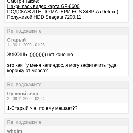
Смотри также:
Накрылась видео карта GF-8600
ПОДСКАЖИТЕ ПО МАТЕРИ ECS 848P-A (Deluxe)
Полуживой HDD Seagate 7200.11
Re: подскажите
Старый
1 - 06.11.2009 - 01:25
ЖЖОШЬ :))))))))))) нет конечно
это как: "у меня капиндос, я могу зафигачить туда
коробку от мерса?"
Re: подскажите
Пушной звер
2 - 06.11.2009 - 02:24
1-Старый > а что ему мешает??
Re: подскажите
whoim