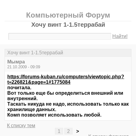
Компьютерный Форум
Хочу винт 1-1.5террабай
Найти!
Хочу винт 1-1.5террабай
Мымра
21.10.2009 - 09:09
https://forums-kuban.ru/computers/viewtopic.php?
t=226821&page=1#1775084
почитала.
Вот только еще бы определиться внешний или
внутренний.
Таскать никуда не надо, использовать только как
хранилище данных.
Комп позволяет использовать любой.
К списку тем
1
2
>