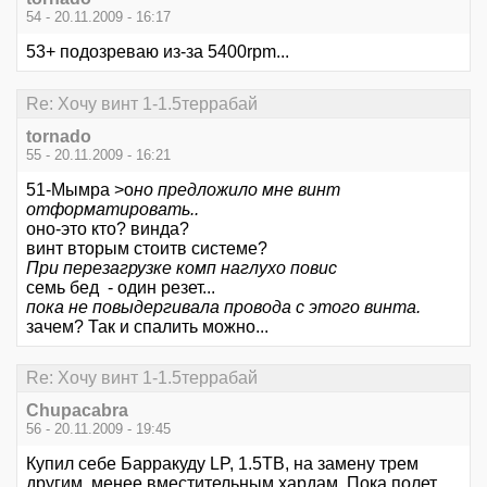
54 - 20.11.2009 - 16:17
53+ подозреваю из-за 5400rpm...
Re: Хочу винт 1-1.5террабай
tornado
55 - 20.11.2009 - 16:21
51-Мымра >о
но предложило мне винт
отформатировать..
оно-это кто? винда?
винт вторым стоитв системе?
При перезагрузке комп наглухо повис
семь бед - один резет...
пока не повыдергивала провода с этого винта.
зачем? Так и спалить можно...
Re: Хочу винт 1-1.5террабай
Chupacabra
56 - 20.11.2009 - 19:45
Купил себе Барракуду LP, 1.5ТВ, на замену трем
другим, менее вместительным хардам. Пока полет