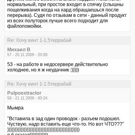
нормальный, при простое входит в спячку (слышны
пощелкивания когда на хард обращаешься после
перерыва). Судя по отзывам в сети - данный продукт
из всех полуторок лучше всего подходит для
файлопомойки.
Re: Хочу винт 1-1.5террабай
Михаил В
57 - 20.11.2009 - 20:09
53 - на работе в недосервере действительно
холоднее, но я ж неудачник :)))))
Re: Хочу винт 1-1.5террабай
Pulpoextractor
58 - 21.11.2009 - 00:24
Мымра
"Вставила в зад один проводок - разъем подошел.
Чуствую, надо вставить еще что-то. Но вот ЧТО???"
))))))))))))))))))))))))))))))))))))))))))))))))
я б сказал))))))))))))