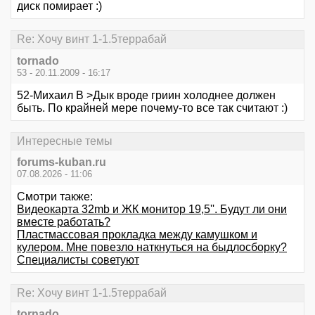
диск помирает :)
Re: Хочу винт 1-1.5террабай
tornado
53 - 20.11.2009 - 16:17
52-Михаил В >Дык вроде гриин холоднее должен
быть. По крайней мере почему-то все так считают :)
Интересные темы
forums-kuban.ru
07.08.2026 - 11:06
Смотри также:
Видеокарта 32mb и ЖК монитор 19,5''. Будут ли они
вместе работать?
Пластмассовая прокладка между камушком и
кулером. Мне повезло наткнуться на быдлосборку?
Специалисты советуют
Re: Хочу винт 1-1.5террабай
tornado