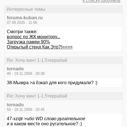
К списку форумов
Интересные темы
forums-kuban.ru
07.08.2026 - 11:06
Смотри также:
вопрос по ЖК монитору...
Загрузка памяи 90%
Открытый стенд Как Это?)==>>
Re: Хочу винт 1-1.5террабай
tornado
49 - 19.11.2009 - 20:38
38-Мымра >а бэкап для кого придумали? :)
Re: Хочу винт 1-1.5террабай
tornado
50 - 19.11.2009 - 20:45
47-xzqtr >
ибо WD слово ругательное
и в каком месте оно ругательное? :)