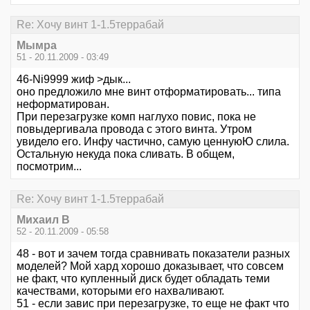
Re: Хочу винт 1-1.5террабай
Мымра
51 - 20.11.2009 - 03:49
46-Ni9999 жиф >дык...
оно предложило мне винт отформатировать... типа
неформатирован.
При перезагрузке комп наглухо повис, пока не
повыдергивала провода с этого винта. Утром
увидело его. Инфу частично, самую ценнуюЮ слила.
Остальную некуда пока сливать. В общем,
посмотрим...
Re: Хочу винт 1-1.5террабай
Михаил В
52 - 20.11.2009 - 05:58
48 - вот и зачем тогда сравнивать показатели разных
моделей? Мой хард хорошо доказывает, что совсем
не факт, что купленный диск будет обладать теми
качествами, которыми его нахваливают.
51 - если завис при перезагрузке, то еще не факт что