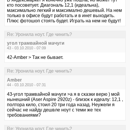
кто посоветует. Диагональ 12,1 (идеальна),
максимально легкий и максимално дешевый. На нем
только в офисе будут работать и в инет выходить.
Плюс фотошоп стоять будет. Играть на нем не будут!
Re: Уронила ноут. Где чинить?
угол трамвайной мачуги
43 - 03.10.2010 - 07:09
42-Amber > Так не бывает.
Re: Уронила ноут. Где чинить?
Amber
44 - 03.10.2010 - 07:31
43-угол трамвайной мачуги >а я в сказки верю ) мой
нынешний (Aser Aspire 2920z) - близок к идеалу: 12,1 ,
полтора кило, стоил 20 три года назад. Неужели я
сейчас не найду дешвле ноут с теми же тех
требованиями?
Re: Уронила ноут. Где чинить?