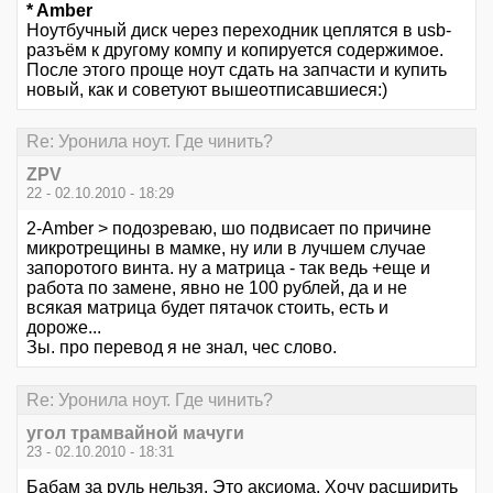
* Amber
Ноутбучный диск через переходник цеплятся в usb-
разъём к другому компу и копируется содержимое.
После этого проще ноут сдать на запчасти и купить
новый, как и советуют вышеотписавшиеся:)
Re: Уронила ноут. Где чинить?
ZPV
22 - 02.10.2010 - 18:29
2-Amber > подозреваю, шо подвисает по причине
микротрещины в мамке, ну или в лучшем случае
запоротого винта. ну а матрица - так ведь +еще и
работа по замене, явно не 100 рублей, да и не
всякая матрица будет пятачок стоить, есть и
дороже...
Зы. про перевод я не знал, чес слово.
Re: Уронила ноут. Где чинить?
угол трамвайной мачуги
23 - 02.10.2010 - 18:31
Бабам за руль нельзя. Это аксиома. Хочу расширить