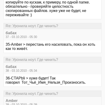
копируйте по кускам, к примеру, по одной папке.
обязательно - проверяйте целостность
скопированных файлов. хуже уже не будет, не
переживайте :)
Re: Уронила ноут. Где чинить?
бабах
37 - 03.10.2010 - 05:30
35-Amber > перестань его насиловать, пока он хоть
как то живёт.
Re: Уронила ноут. Где чинить?
бабах
38 - 03.10.2010 - 05:34
36-CTAPbIi > хуже будет! Так
говорил Тот_Чьё_Имя_Нельзя_Произносить.
Re: Уронила ноут. Где чинить?
Amber
39 - 03.10.2010 - 05:39