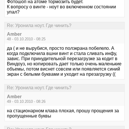
Фотошоп на атоме тормозить будет.
К вопросу о винте - ноут во включенном состоянии
упал?
Re: Уронила ноут. Где чинить?
Amber
48 - 03.10.2010 - 08:25
да ( и не вырубися, просто полэкрана побелело. А
когда подключила вшни винт и стала сливать инфу,
завис. При принудительной перезагрузке за кодит в
Виндоуз, но копировать дает только очень маленькие
объемы, потом виснет совсем или появляется синий
экран с белыми буквами и уходит на презагрузку ((
Re: Уронила ноут. Где чинить?
Amber
49 - 03.10.2010 - 08:26
на стационарном клава плохая, прошу прощения за
пропущенные буквы