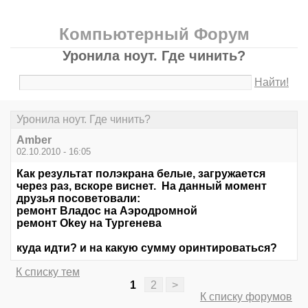
Компьютерный Форум
Уронила ноут. Где чинить?
Найти!
Уронила ноут. Где чинить?
Amber
02.10.2010 - 16:05
Как результат полэкрана белые, загружается
через раз, вскоре виснет. На данный момент
друзья посоветовали:
ремонт Владос на Аэродромной
ремонт Okey на Тургенева
куда идти? и на какую сумму оринтироваться?
К списку тем
1
2
>
К списку форумов