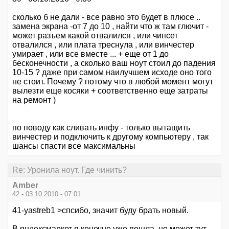
сколько б не дали - все равно это будет в плюсе ..
замена экрана -от 7 до 10 , найти что ж там глючит -
может разъем какой отвалился , или чипсет
отвалился , или плата треснула , или винчестер
умирает , или все вместе ... + еще от 1 до
бесконечности , а сколько ваш ноут стоил до падения
10-15 ? даже при самом наилучшем исходе оно того
не стоит. Почему ? потому что в любой момент могут
вылезти еще косяки + соответственно еще затраты
на ремонт )
по поводу как сливать инфу - только вытащить
винчестер и подключить к другому компьютеру , так
шансы спасти все максимальны
Re: Уронила ноут. Где чинить?
Amber
42 - 03.10.2010 - 07:01
41-yastreb1 >спсибо, значит буду брать новый.
В яндексмаркет я конечно уже пошла, но может тут