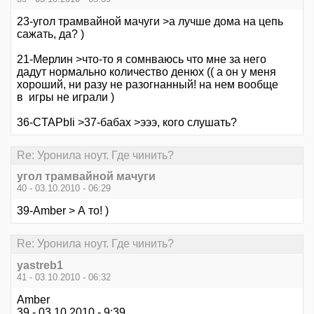
23-угол трамвайной мачуги >а лучше дома на цепь
сажать, да? )
21-Мерлин >что-то я сомнваюсь что мне за него
дадут нормально количество денюх (( а он у меня
хороший, ни разу не разогнанный! на нем вообще
в игры не играли )
36-CTAPbIi >37-бабах >эээ, кого слушать?
Re: Уронила ноут. Где чинить?
угол трамвайной мачуги
40 - 03.10.2010 - 06:29
39-Amber > А то! )
Re: Уронила ноут. Где чинить?
yastreb1
41 - 03.10.2010 - 06:32
Amber
39 - 03.10.2010 - 9:39