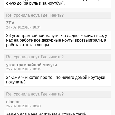
оную до "за руль и за ноутбук".
Re: Уронила ноут. Где чинить?
ZPV
24 - 02.10.2010 - 18:34
23-угол трамвайной мачуги >та ладно, косячат все, у
нас на работе все дежурные ноуты вротвыиграли, а
работают тока хлопцы........
Re: Уронила ноут. Где чинить?
угол трамвайной мачуги
25 - 02.10.2010 - 18:34
24-ZPV > Я хотел про то, что нечего домой ноутбуки
покупать )
Re: Уронила ноут. Где чинить?
cloctor
26 - 02.10.2010 - 18:40
Амбер для меня их фэнтези, страна такой