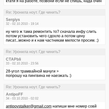
ктати я на работе, позвони если не спишь, нада очин
Re: Уронила ноут. Где чинить?
Sergiys
32 - 02.10.2010 - 19:14
ну чего ж тама ремонтить то? сначала инфу слить
потом установить чего сдохло а потом цену
писат...можно и к нам частникам милости просим. ;)
Re: Уронила ноут. Где чинить?
CTAPbIi
33 - 02.10.2010 - 23:56
28-угол трамвайной мачуги >
попрошу на пингвина не наезжать :)
Re: Уронила ноут. Где чинить?
AntipoFF
34 - 03.10.2010 - 02:02
antipovstalker@gmail.com
напиши мне номер совй