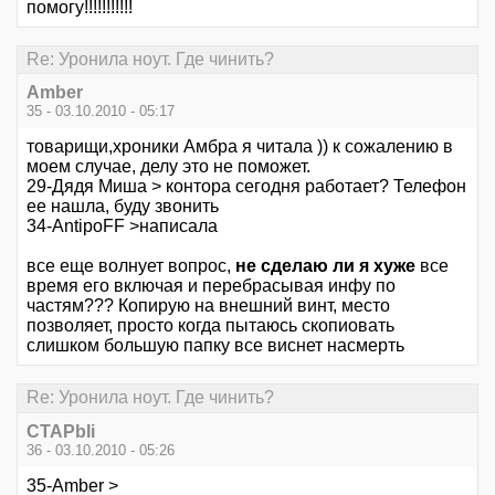
помогу!!!!!!!!!!!
Re: Уронила ноут. Где чинить?
Amber
35 - 03.10.2010 - 05:17
товарищи,хроники Амбра я читала )) к сожалению в
моем случае, делу это не поможет.
29-Дядя Миша > контора сегодня работает? Телефон
ее нашла, буду звонить
34-AntipoFF >написала
все еще волнует вопрос,
не сделаю ли я хуже
все
время его включая и перебрасывая инфу по
частям??? Копирую на внешний винт, место
позволяет, просто когда пытаюсь скопиовать
слишком большую папку все виснет насмерть
Re: Уронила ноут. Где чинить?
CTAPbIi
36 - 03.10.2010 - 05:26
35-Amber >