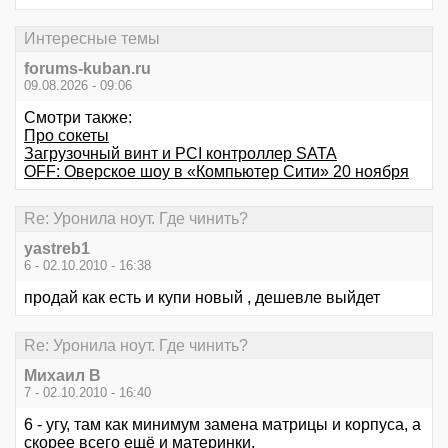
Интересные темы
forums-kuban.ru
09.08.2026 - 09:06
Смотри также:
Про сокеты
Загрузочный винт и PCI контроллер SATA
OFF: Оверское шоу в «Компьютер Сити» 20 ноября
Re: Уронила ноут. Где чинить?
yastreb1
6 - 02.10.2010 - 16:38
продай как есть и купи новый , дешевле выйдет
Re: Уронила ноут. Где чинить?
Михаил В
7 - 02.10.2010 - 16:40
6 - угу, там как минимум замена матрицы и корпуса, а
скорее всего ещё и материнки.