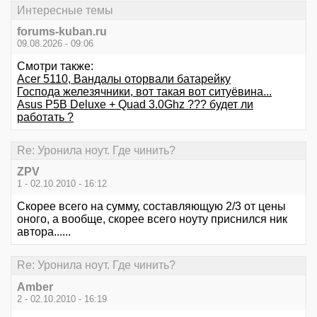
Интересные темы
forums-kuban.ru
09.08.2026 - 09:06
Смотри также:
Acer 5110, Вандалы оторвали батарейку
Господа железячники, вот такая вот ситуёвина...
Asus P5B Deluxe + Quad 3.0Ghz ??? будет ли
работать ?
Re: Уронила ноут. Где чинить?
ZPV
1 - 02.10.2010 - 16:12
Скорее всего на сумму, составляющую 2/3 от цены
оного, а вообще, скорее всего ноуту приснился ник
автора......
Re: Уронила ноут. Где чинить?
Amber
2 - 02.10.2010 - 16:19