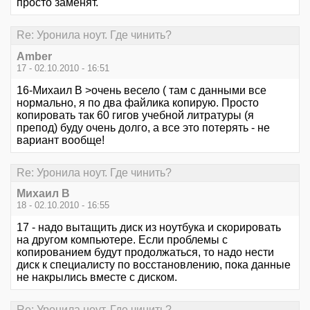
просто заменят.
Re: Уронила ноут. Где чинить?
Amber
17 - 02.10.2010 - 16:51
16-Михаил В >очень весело ( там с данными все
нормально, я по два файлика копирую. Просто
копировать так 60 гигов учебной литратуры (я
препод) буду очень долго, а все это потерять - не
вариант вообще!
Re: Уронила ноут. Где чинить?
Михаил В
18 - 02.10.2010 - 16:55
17 - надо вытащить диск из ноутбука и скорировать
на другом компьютере. Если проблемы с
копированием будут продолжаться, то надо нести
диск к специалисту по восстановлению, пока данные
не накрылись вместе с диском.
Re: Уронила ноут. Где чинить?