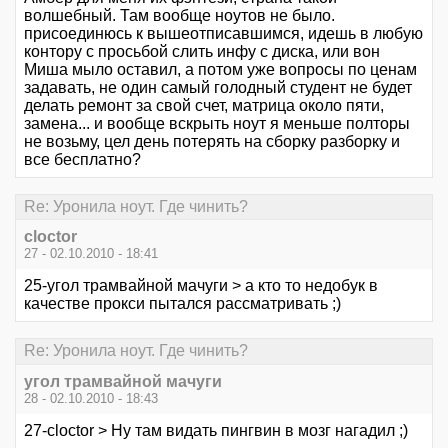
волшебный. Там вообще ноутов не было.
присоединюсь к вышеотписавшимся, идешь в любую
контору с просьбой слить инфу с диска, или вон
Миша мыло оставил, а потом уже вопросы по ценам
задавать, не один самый голодный студент не будет
делать ремонт за свой счет, матрица около пяти,
замена... и вообще вскрыть ноут я меньше полторы
не возьму, цел день потерять на сборку разборку и
все бесплатно?
Re: Уронила ноут. Где чинить?
cloctor
27 - 02.10.2010 - 18:41
25-угол трамвайной мачуги > а кто то недобук в
качестве прокси пытался рассматривать ;)
Re: Уронила ноут. Где чинить?
угол трамвайной мачуги
28 - 02.10.2010 - 18:43
27-cloctor > Ну там видать пингвин в мозг нагадил ;)