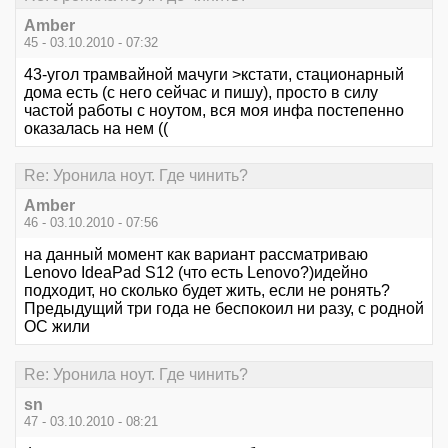
Amber
45 - 03.10.2010 - 07:32
43-угол трамвайной мачуги >кстати, стационарный
дома есть (с него сейчас и пишу), просто в силу
частой работы с ноутом, вся моя инфа постепенно
оказалась на нем ((
Re: Уронила ноут. Где чинить?
Amber
46 - 03.10.2010 - 07:56
на данный момент как вариант рассматриваю
Lenovo IdeaPad S12 (что есть Lenovo?)идейно
подходит, но сколько будет жить, если не ронять?
Предыдущий три года не беспокоил ни разу, с родной
ОС жили
Re: Уронила ноут. Где чинить?
sn
47 - 03.10.2010 - 08:21