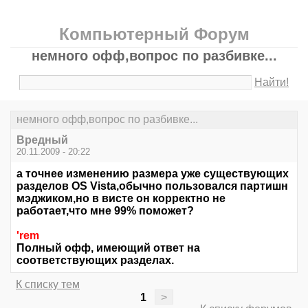
Компьютерный Форум
немного офф,вопрос по разбивке...
Найти!
немного офф,вопрос по разбивке...
Вредный
20.11.2009 - 20:22
а точнее изменению размера уже существующих
разделов OS Vista,обычно пользовался партишн
мэджиком,но в висте он корректно не
работает,что мне 99% поможет?
'rem
Полный офф, имеющий ответ на
соответствующих разделах.
К списку тем
1
>