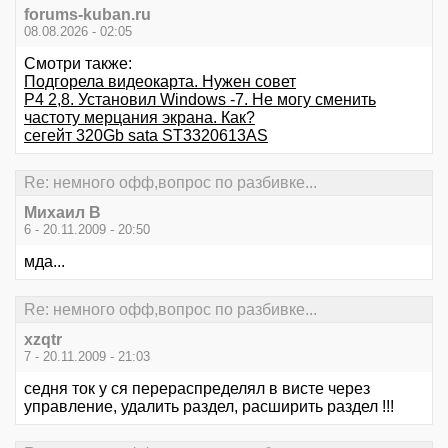
forums-kuban.ru
08.08.2026 - 02:05
Смотри также:
Подгорела видеокарта. Нужен совет
P4 2,8. Установил Windows -7. Не могу сменить
частоту мерцания экрана. Как?
сегейт 320Gb sata ST3320613AS
Re: немного офф,вопрос по разбивке...
Михаил В
6 - 20.11.2009 - 20:50
мда...
Re: немного офф,вопрос по разбивке...
xzqtr
7 - 20.11.2009 - 21:03
седня ток у ся перераспределял в висте через
управление, удалить раздел, расширить раздел !!!